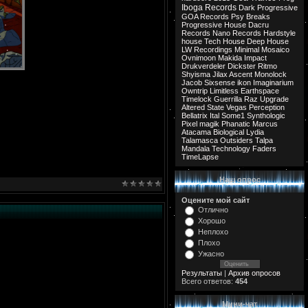
Iboga Records
Dark Progressive
GOA Records
Psy Breaks
Progressive House
Dacru
Records
Nano Records
Hardstyle
house
Tech House
Deep House
LW Recordings
Minimal
Mosaico
Ovnimoon
Makida
Impact
Drukverdeler
Dickster
Ritmo
Shyisma
Jilax
Ascent
Monolock
Jacob
Sixsense
ikon
Imaginarium
Owntrip
Limitless
Earthspace
Timelock
Guerrilla
Raz
Upgrade
Altered State
Vegas
Perception
Bellatrix
Ital
Some1
Synthologic
Pixel
magik
Phanatic
Marcus
Atacama
Biological
Lydia
Talamasca
Outsiders
Talpa
Mandala
Technology
Faders
TimeLapse
Наш опрос
Оцените мой сайт
Отлично
Хорошо
Неплохо
Плохо
Ужасно
Результаты
|
Архив опросов
Всего ответов:
454
Мини-чат