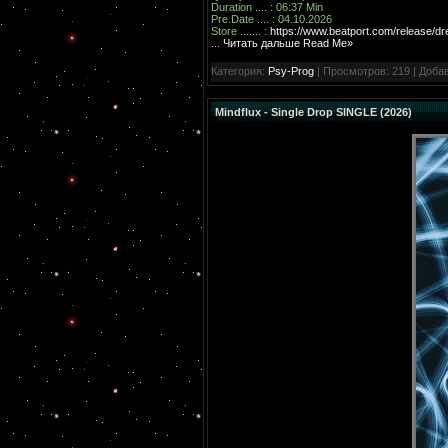
Duration .... : 06:37 Min
Pre.Date .... : 04.10.2026
Store ....... :
https://www.beatport.com/release/d
...
Читать дальше Read Me»
Категория:
Psy-Prog
| Просмотров: 219 | Доба
Mindflux - Single Drop SINGLE (2026)