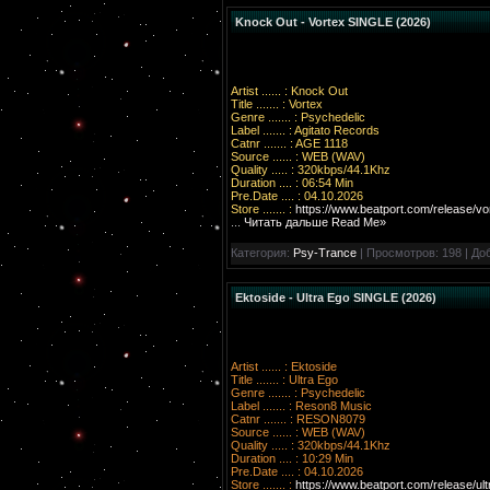
Knock Out - Vortex SINGLE (2026)
Artist ...... : Knock Out
Title ....... : Vortex
Genre ....... : Psychedelic
Label ....... : Agitato Records
Catnr ....... : AGE 1118
Source ...... : WEB (WAV)
Quality ..... : 320kbps/44.1Khz
Duration .... : 06:54 Min
Pre.Date .... : 04.10.2026
Store ....... :
https://www.beatport.com/release/v
...
Читать дальше Read Me»
Категория:
Psy-Trance
| Просмотров: 198 | До
Ektoside - Ultra Ego SINGLE (2026)
Artist ...... : Ektoside
Title ....... : Ultra Ego
Genre ....... : Psychedelic
Label ....... : Reson8 Music
Catnr ....... : RESON8079
Source ...... : WEB (WAV)
Quality ..... : 320kbps/44.1Khz
Duration .... : 10:29 Min
Pre.Date .... : 04.10.2026
Store ....... :
https://www.beatport.com/release/ul