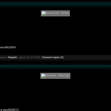
ortex/6619934
бавил:
Napalm
| Дата:
21.04.2026
|
Комментарии (0)
tra-ego/6508273