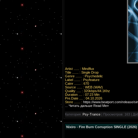
Artist ...... : Mindflux
Title ....... : Single Drop
Genre ....... : Psychedelic
Label ....... : Psyfeature
Catnr ....... : 670
Source ...... : WEB (WAV)
Quality ..... : 320kbps/44.1Khz
Duration .... : 07:23 Min
Pre.Date .... : 04.10.2026
Store ....... :
https://www.beatport.com/release/si
...
Читать дальше Read Me»
Категория:
Psy-Trance
| Просмотров: 163 | До
Nixiro - Fire Burn Corruption SINGLE (2026)