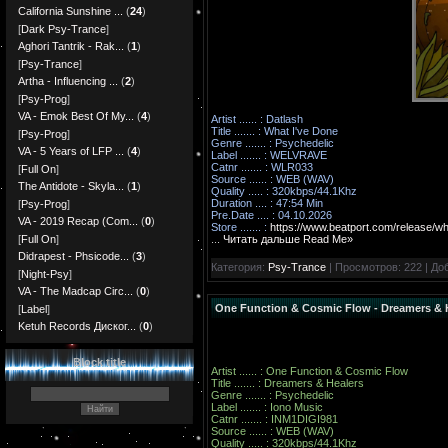
California Sunshine ...
(
24
)
[
Dark Psy-Trance
]
Aghori Tantrik - Rak...
(
1
)
[
Psy-Trance
]
Artha - Influencing ...
(
2
)
[
Psy-Prog
]
VA - Emok Best Of My...
(
4
)
Artist ...... : Datlash
Title ....... : What I've Done
[
Psy-Prog
]
Genre ....... : Psychedelic
VA - 5 Years of LFP ...
(
4
)
Label ....... : WELVRAVE
Catnr ....... : WLR033
[
Full On
]
Source ...... : WEB (WAV)
The Antidote - Skyla...
(
1
)
Quality ..... : 320kbps/44.1Khz
Duration .... : 47:54 Min
[
Psy-Prog
]
Pre.Date .... : 04.10.2026
VA - 2019 Recap (Com...
(
0
)
Store ....... :
https://www.beatport.com/release/w
...
Читать дальше Read Me»
[
Full On
]
Didrapest - Phsicode...
(
3
)
Категория:
Psy-Trance
| Просмотров: 222 | До
[
Night-Psy
]
VA - The Madcap Circ...
(
0
)
One Function & Cosmic Flow - Dreamers & 
[
Label
]
Ketuh Records Диског...
(
0
)
Block title
Artist ...... : One Function & Cosmic Flow
Title ....... : Dreamers & Healers
Genre ....... : Psychedelic
Label ....... : Iono Music
Catnr ....... : INM1DIGI981
Source ...... : WEB (WAV)
Quality ..... : 320kbps/44.1Khz