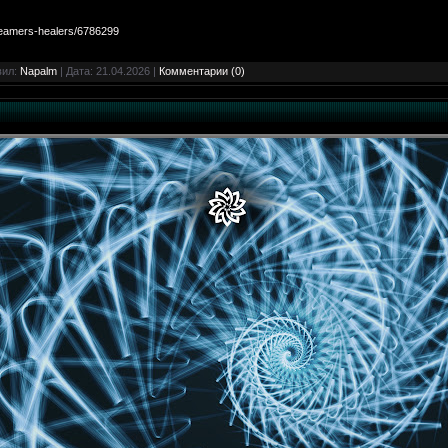
reamers-healers/6786299
вил:
Napalm
| Дата:
21.04.2026
|
Комментарии (0)