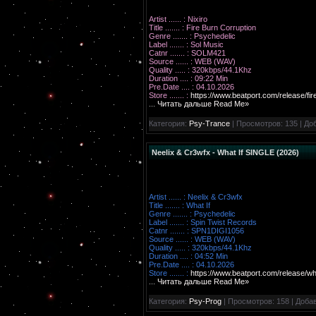
Artist ...... : Nixiro
Title ....... : Fire Burn Corruption
Genre ....... : Psychedelic
Label ....... : Sol Music
Catnr ....... : SOLM421
Source ...... : WEB (WAV)
Quality ..... : 320kbps/44.1Khz
Duration .... : 09:22 Min
Pre.Date .... : 04.10.2026
Store ....... :
https://www.beatport.com/release/fi
...
Читать дальше Read Me»
Категория:
Psy-Trance
| Просмотров: 135 | До
Neelix & Cr3wfx - What If SINGLE (2026)
Artist ...... : Neelix & Cr3wfx
Title ....... : What If
Genre ....... : Psychedelic
Label ....... : Spin Twist Records
Catnr ....... : SPN1DIGI1056
Source ...... : WEB (WAV)
Quality ..... : 320kbps/44.1Khz
Duration .... : 04:52 Min
Pre.Date .... : 04.10.2026
Store ....... :
https://www.beatport.com/release/wh
...
Читать дальше Read Me»
Категория:
Psy-Prog
| Просмотров: 158 | Доба