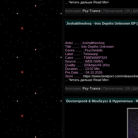
...
Читать дальше Read Me»
Категория:
Psy-Trance
| Просмотров: 135 | До
Joshalitheshoq - Into Depths Unknown EP (
Artist ...... : Joshalitheshoq
Title ....... : Into Depths Unknown
Genre ....... : Psychedelic
Label ....... : Timewarp
Catnr ....... : TIMEWARP324
Source ...... : WEB (WAV)
Quality ..... : 320kbps/44.1Khz
Duration .... : 13:02 Min
Pre.Date .... : 04.10.2026
Store ....... :
https://www.beatport.com/release/i
...
Читать дальше Read Me»
Категория:
Psy-Trance
| Просмотров: 156 | До
Doctorspook & Mou5zyzz & Hyperversus - R