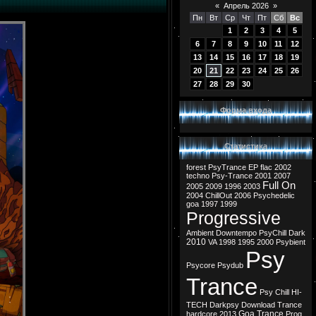
«
Апрель 2026
»
Пн
Вт
Ср
Чт
Пт
Сб
Вс
1
2
3
4
5
6
7
8
9
10
11
12
13
14
15
16
17
18
19
20
21
22
23
24
25
26
27
28
29
30
Форма входа
Статистика
forest
PsyTrance
EP
flac
2002
techno
Psy-Trance
2001
2007
Full On
2005
2009
1996
2003
2004
ChillOut
2006
Psychedelic
goa
1997
1999
Progressive
Ambient
Downtempo
PsyChill
Dark
2010
VA
1998
1995
2000
Psybient
Psy
Psycore
Psydub
Trance
Psy Chill
HI-
TECH
Darkpsy
Download
Trance
Goa Trance
hardcore
2013
Prog