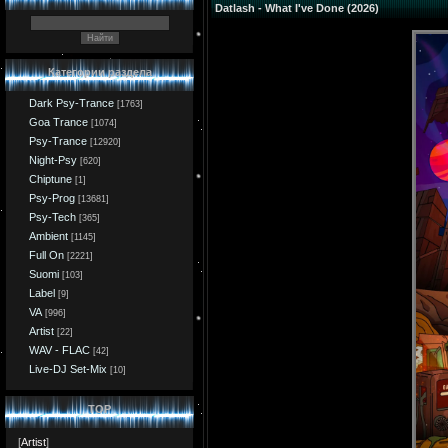
Datlash - What I've Done (2026)
Категории раздела
Dark Psy-Trance
[1763]
Goa Trance
[1074]
Psy-Trance
[12920]
Night-Psy
[620]
Chiptune
[1]
Psy-Prog
[13681]
Psy-Tech
[365]
Ambient
[1145]
Full On
[2221]
Suomi
[103]
Label
[9]
VA
[996]
Artist
[22]
WAV - FLAC
[42]
Live-DJ Set-Mix
[10]
TOP
[
Artist
]