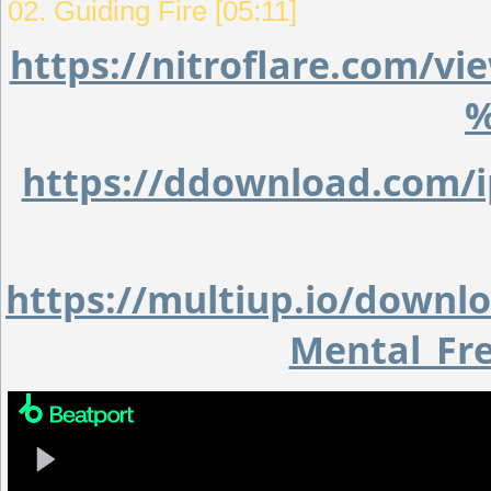
02. Guiding Fire [05:11]
https://nitroflare.com/
%
https://ddownload.com/i
https://multiup.io/down
Mental_Fr