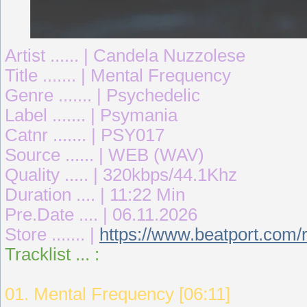
Artist ...... | Candela Nuzzolese
Title ....... | Mental Frequency
Genre ....... | Psychedelic
Label ....... | Psymania
Catnr ....... | PSY017
Source ...... | WEB (WAV)
Quality ..... | 320kbps/44.1Khz
Duration .... | 11:22 Min
Pre.Date .... | 06.11.2026
Store ....... |
https://www.beatport.com/
Tracklist ... :
01. Mental Frequency [06:11]