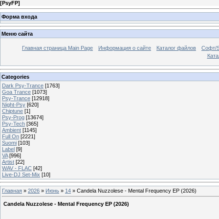
[
PsyFP
]
Форма входа
Меню сайта
Главная страница Main Page
Информация о сайте
Каталог файлов
Софт/S
Катал
Categories
Dark Psy-Trance
[1763]
Goa Trance
[1073]
Psy-Trance
[12918]
Night-Psy
[620]
Chiptune
[1]
Psy-Prog
[13674]
Psy-Tech
[365]
Ambient
[1145]
Full On
[2221]
Suomi
[103]
Label
[9]
VA
[996]
Artist
[22]
WAV - FLAC
[42]
Live-DJ Set-Mix
[10]
Главная
»
2026
»
Июнь
»
14
» Candela Nuzzolese - Mental Frequency EP (2026)
Candela Nuzzolese - Mental Frequency EP (2026)