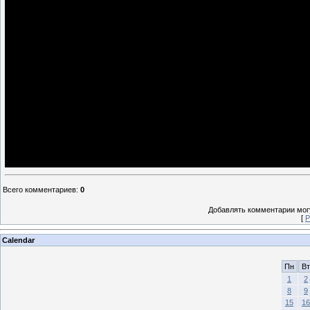
Всего комментариев
:
0
Добавлять комментарии могу
[
Р
Calendar
Пн
Вт
1
2
8
9
15
16