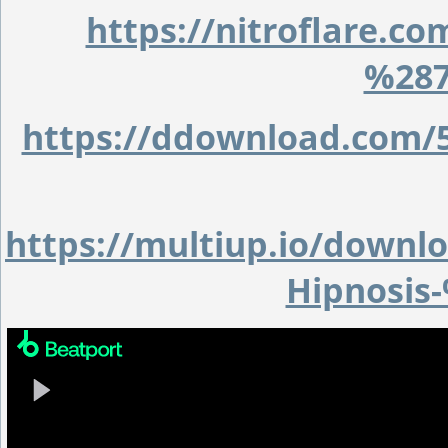
https://nitroflare.
%287
https://ddownload.com/
https://multiup.io/down
Hipnosis