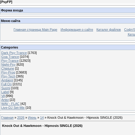
[
PsyFP
]
Форма входа
Меню сайта
Главная страница Main Page
Информация о сайте
Каталог файлов
Софт/S
Катал
Categories
Dark Psy-Trance
[1763]
Goa Trance
[1074]
Psy-Trance
[12923]
Night-Psy
[620]
Chiptune
[1]
Psy-Prog
[13683]
Psy-Tech
[365]
Ambient
[1145]
Full On
[2221]
Suomi
[103]
Label
[9]
VA
[996]
Artist
[22]
WAV - FLAC
[42]
Live-DJ Set-Mix
[10]
Главная
»
2026
»
Июнь
»
14
» Knock Out & Hawkmoon - Hipnosis SINGLE (2026)
Knock Out & Hawkmoon - Hipnosis SINGLE (2026)