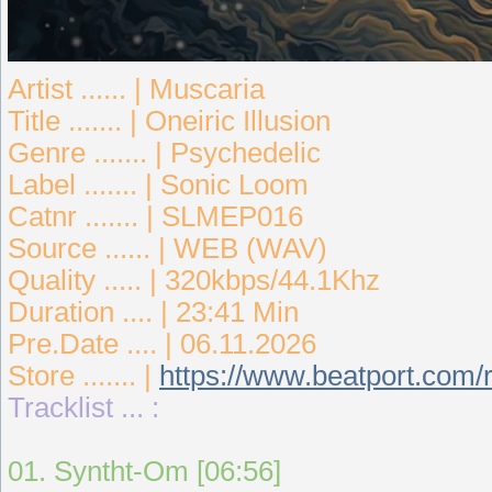
Artist ...... | Muscaria
Title ....... | Oneiric Illusion
Genre ....... | Psychedelic
Label ....... | Sonic Loom
Catnr ....... | SLMEP016
Source ...... | WEB (WAV)
Quality ..... | 320kbps/44.1Khz
Duration .... | 23:41 Min
Pre.Date .... | 06.11.2026
Store ....... |
https://www.beatport.com/r
Tracklist ... :
01. Syntht-Om [06:56]