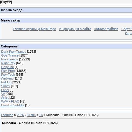
[
PsyFP
]
Форма входа
Меню сайта
Главная страница Main Page
Информация о сайте
Каталог файлов
Софт/S
Катал
Categories
Dark Psy-Trance
[1763]
Goa Trance
[1074]
Psy-Trance
[12923]
Night-Psy
[620]
Chiptune
[1]
Psy-Prog
[13683]
Psy-Tech
[365]
Ambient
[1145]
Full On
[2221]
Suomi
[103]
Label
[9]
VA
[996]
Artist
[22]
WAV - FLAC
[42]
Live-DJ Set-Mix
[10]
Главная
»
2026
»
Июнь
»
14
» Muscaria - Oneiric Illusion EP (2026)
Muscaria - Oneiric Illusion EP (2026)