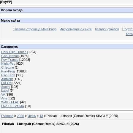
[
PsyFP
]
Форма входа
Меню сайта
Главная страница Main Page
Информация о сайте
Каталог файлов
Софт/S
Катал
Categories
Dark Psy-Trance
[1764]
Goa Trance
[1074]
Psy-Trance
[12923]
Night-Psy
[620]
Chiptune
[1]
Psy-Prog
[13683]
Psy-Tech
[365]
Ambient
[1145]
Full On
[2221]
Suomi
[103]
Label
[9]
VA
[996]
Artist
[22]
WAV - FLAC
[42]
Live-DJ Set-Mix
[10]
Главная
»
2026
»
Июнь
»
13
» Pilotlab - Luftspalt (Cortex Remix) SINGLE (2026)
Pilotlab - Luftspalt (Cortex Remix) SINGLE (2026)