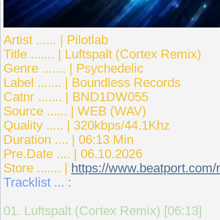
Artist ...... | Pilotlab
Title ....... | Luftspalt (Cortex Remix)
Genre ....... | Psychedelic
Label ....... | Boundless Records
Catnr ....... | BND1DW055
Source ...... | WEB (WAV)
Quality ..... | 320kbps/44.1Khz
Duration .... | 06:13 Min
Pre.Date .... | 06.10.2026
Store ....... |
https://www.beatport.com/r
Tracklist ... :
01. Luftspalt (Cortex Remix) [06:13]