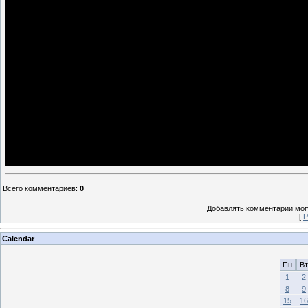
Всего комментариев
:
0
Добавлять комментарии могу
[
Р
Calendar
Пн
Вт
1
2
8
9
15
16