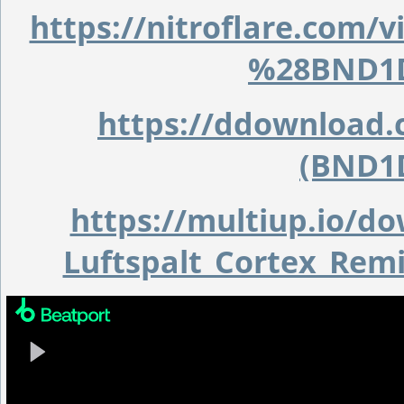
https://nitroflare.com/
%28BND1D
https://ddownload.c
(BND1
https://multiup.io/d
Luftspalt_Cortex_Re