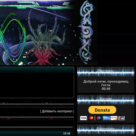
Профиль
Доброй ночи, проходимец
Гости
05:48
Donate
[
Добавить материал
]
Календарь
19:44