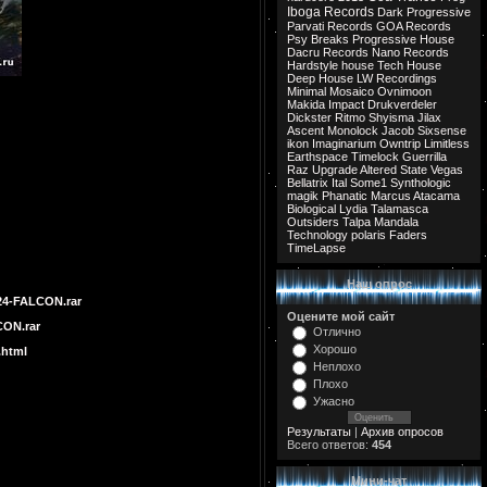
Iboga Records
Dark Progressive
Parvati Records
GOA Records
Psy Breaks
Progressive House
Dacru Records
Nano Records
Hardstyle
house
Tech House
Deep House
LW Recordings
Minimal
Mosaico
Ovnimoon
Makida
Impact
Drukverdeler
Dickster
Ritmo
Shyisma
Jilax
Ascent
Monolock
Jacob
Sixsense
ikon
Imaginarium
Owntrip
Limitless
Earthspace
Timelock
Guerrilla
Raz
Upgrade
Altered State
Vegas
Bellatrix
Ital
Some1
Synthologic
magik
Phanatic
Marcus
Atacama
Biological
Lydia
Talamasca
Outsiders
Talpa
Mandala
Technology
polaris
Faders
TimeLapse
Наш опрос
24-FALCON.rar
Оцените мой сайт
CON.rar
Отлично
Хорошо
.html
Неплохо
Плохо
Ужасно
Результаты
|
Архив опросов
Всего ответов:
454
Мини-чат