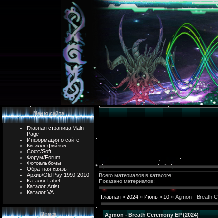
Меню сайта
Главная страница Main
Page
Информация о сайте
Каталог файлов
Софт/Soft
Форум/Forum
Фотоальбомы
Обратная связь
Архив/Old Psy 1990-2010
Всего материалов в каталоге:
Каталог Label
Показано материалов:
Каталог Artist
Каталог VA
Главная
»
2024
»
Июнь
»
10
» Agmon - Breath C
Поиск
Agmon - Breath Ceremony EP (2024)