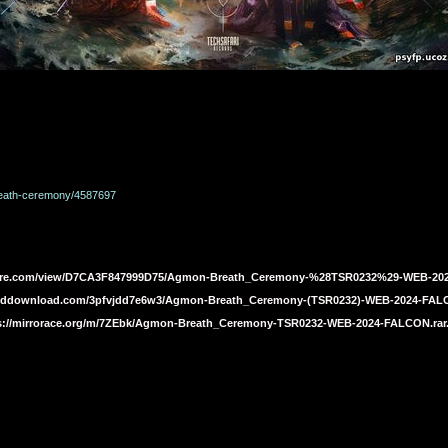
breath-ceremony/4587697
oflare.com/view/D7CA3F847999D75/Agmon-Breath_Ceremony-%28TSR0232%29-WEB-20
//ddownload.com/3pfvjdd7e6w3/Agmon-Breath_Ceremony-(TSR0232)-WEB-2024-FAL
s://mirrorace.org/m/7ZEbk/Agmon-Breath_Ceremony-TSR0232-WEB-2024-FALCON.rar