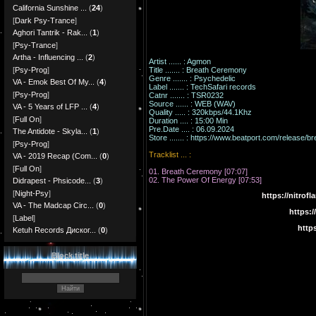
California Sunshine ...
(
24
)
[
Dark Psy-Trance
]
Aghori Tantrik - Rak...
(
1
)
[
Psy-Trance
]
Artha - Influencing ...
(
2
)
Artist ...... : Agmon
Title ....... : Breath Ceremony
[
Psy-Prog
]
Genre ....... : Psychedelic
VA - Emok Best Of My...
(
4
)
Label ....... : TechSafari records
[
Psy-Prog
]
Catnr ....... : TSR0232
Source ...... : WEB (WAV)
VA - 5 Years of LFP ...
(
4
)
Quality ..... : 320kbps/44.1Khz
[
Full On
]
Duration .... : 15:00 Min
Pre.Date .... : 06.09.2024
The Antidote - Skyla...
(
1
)
Store ....... :
https://www.beatport.com/release/
[
Psy-Prog
]
Tracklist ... :
VA - 2019 Recap (Com...
(
0
)
[
Full On
]
01. Breath Ceremony [07:07]
02. The Power Of Energy [07:53]
Didrapest - Phsicode...
(
3
)
[
Night-Psy
]
https://nitr
VA - The Madcap Circ...
(
0
)
https:
[
Label
]
http
Ketuh Records Диског...
(
0
)
Block title