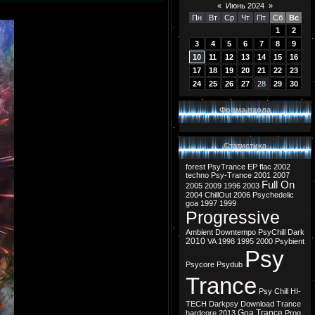
«
Июнь 2024
»
Пн
Вт
Ср
Чт
Пт
Сб
Вс
1
2
3
4
5
6
7
8
9
10
11
12
13
14
15
16
17
18
19
20
21
22
23
24
25
26
27
28
29
30
Форма входа
Статистика
forest
PsyTrance
EP
flac
2002
techno
Psy-Trance
2001
2007
Full On
2005
2009
1996
2003
2004
ChillOut
2006
Psychedelic
goa
1997
1999
Progressive
Ambient
Downtempo
PsyChill
Dark
2010
VA
1998
1995
2000
Psybient
Psy
Psycore
Psydub
Trance
Psy Chill
HI-
TECH
Darkpsy
Download
Trance
Goa Trance
hardcore
2013
Prog