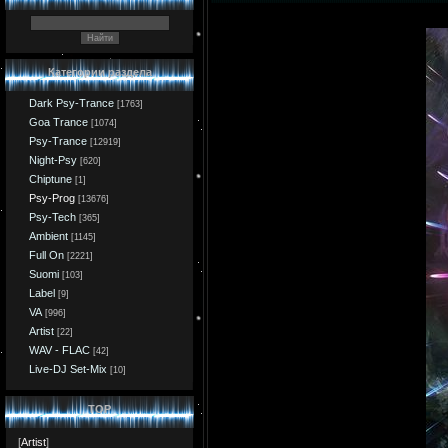
Категории раздела
Dark Psy-Trance
[1763]
Goa Trance
[1074]
Psy-Trance
[12919]
Night-Psy
[620]
Chiptune
[1]
Psy-Prog
[13676]
Psy-Tech
[365]
Ambient
[1145]
Full On
[2221]
Suomi
[103]
Label
[9]
VA
[996]
Artist
[22]
WAV - FLAC
[42]
Live-DJ Set-Mix
[10]
TOP
[
Artist
]