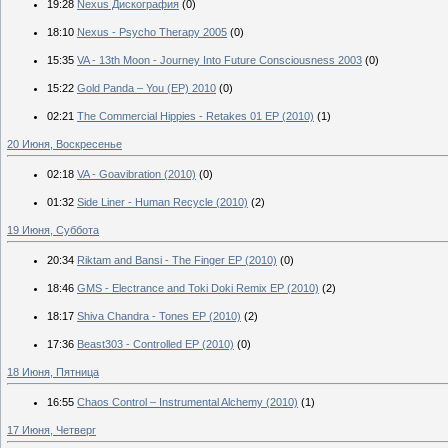
19:28
Nexus Дискография
(0)
18:10
Nexus - Psycho Therapy 2005
(0)
15:35
VA - 13th Moon - Journey Into Future Consciousness 2003
(0)
15:22
Gold Panda – You (EP) 2010
(0)
02:21
The Commercial Hippies - Retakes 01 EP (2010)
(1)
20 Июня, Воскресенье
02:18
VA - Goavibration (2010)
(0)
01:32
Side Liner - Human Recycle (2010)
(2)
19 Июня, Суббота
20:34
Riktam and Bansi - The Finger EP (2010)
(0)
18:46
GMS - Electrance and Toki Doki Remix EP (2010)
(2)
18:17
Shiva Chandra - Tones EP (2010)
(2)
17:36
Beast303 - Controlled EP (2010)
(0)
18 Июня, Пятница
16:55
Chaos Control – Instrumental Alchemy (2010)
(1)
17 Июня, Четверг