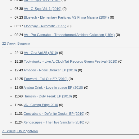
07:38
VA - G-Spot Vol. 1 (2010)
(0)
07:23
Bluetech - Elementary Particles VS Prima Materia (2004)
(0)
03:17
Floorplay - Automatic (1995)
(0)
02:24
VA - Pro Cannabis - Tranceformed Ambient Collection (1994)
(0)
22 Июня, Вторник
22:13
VA - Goa Vol.35 (2010)
(0)
15:29
Tookytooky - Live At ClockTail Records Green Festival (2010)
(0)
12:43
Amadeo - Noise Breaker EP (2010)
(0)
12:25
Forward - Fall Out EP (2010)
(0)
12:09
Analog Drink - Love in space EP (2010)
(0)
11:48
Hamelin - Duty Freak EP (2010)
(0)
11:44
VA - Cutting Edge 2010
(0)
11:31
Contraband - Defenite Design EP (2010)
(0)
11:24
Xenoscapes - The Hive Sanctum (2010)
(0)
21 Июня, Понедельник