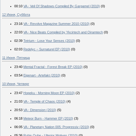
00:10
VA - Veil Of Shadows-Compiled By Gargamel (2010)
(0)
12 Июня, Суббота
23:16
VA - Revolve Magazine Summer 2010 (2010)
(0)
22:03
VA - Nice Beats Compiled by Ykcirtech and Oiramtech
(0)
02:39
Tetrium - Lose Your Senses (2010)
(0)
02:03
Redelyc – Surnaturel EP (2010)
(0)
11 Июня, Пятница
23:40
Mental Fractal - Forest Break EP (2010)
(0)
03:54
Eigenart - Artefakt (2010)
(0)
10 Июня, Четверг
23:47
Hopeku - Morning Moon EP (2010)
(2)
21:03
VA - Temple of Chaos (2010)
(4)
20:53
VA - Dimension (2010)
(5)
06:18
Meteor Burn - Hammer EP (2010)
(3)
06:05
VA - Planetary Nation 005: Progressiv (2010)
(0)
05:36
Rubix Qube - Ulterior Motives (2010)
(0)