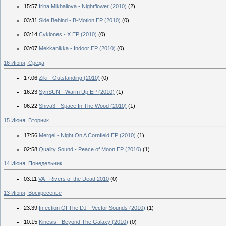
15:57
Irina Mikhailova - Nightflower (2010)
(2)
03:31
Side Behind - B-Motion EP (2010)
(0)
03:14
Cyklones - X EP (2010)
(0)
03:07
Mekkanikka - Indoor EP (2010)
(0)
16 Июня, Среда
17:06
Ziki - Outstanding (2010)
(0)
16:23
SynSUN - Warm Up EP (2010)
(1)
06:22
Shiva3 - Space In The Wood (2010)
(1)
15 Июня, Вторник
17:56
Mergel - Night On A Cornfield EP (2010)
(1)
02:58
Quality Sound - Peace of Moon EP (2010)
(1)
14 Июня, Понедельник
03:11
VA - Rivers of the Dead 2010
(0)
13 Июня, Воскресенье
23:39
Infection Of The DJ - Vector Sounds (2010)
(1)
10:15
Kinesis - Beyond The Galaxy (2010)
(0)