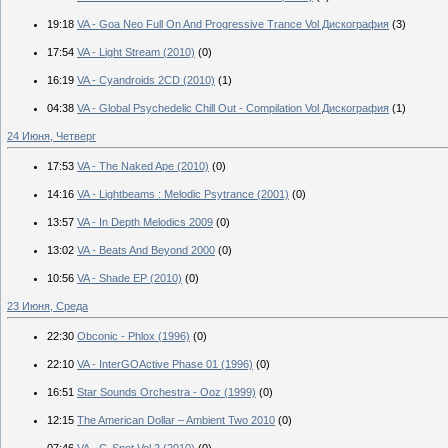
19:18
VA - Goa Neo Full On And Progressive Trance Vol Дискография
(3)
17:54
VA - Light Stream (2010)
(0)
16:19
VA - Cyandroids 2CD (2010)
(1)
04:38
VA - Global Psychedelic Chill Out - Compilation Vol Дискография
(1)
24 Июня, Четверг
17:53
VA - The Naked Ape (2010)
(0)
14:16
VA - Lightbeams : Melodic Psytrance (2001)
(0)
13:57
VA - In Depth Melodics 2009
(0)
13:02
VA - Beats And Beyond 2000
(0)
10:56
VA - Shade EP (2010)
(0)
23 Июня, Среда
22:30
Obconic - Phlox (1996)
(0)
22:10
VA - InterGOActive Phase 01 (1996)
(0)
16:51
Star Sounds Orchestra - Ooz (1999)
(0)
12:15
The American Dollar – Ambient Two 2010
(0)
07:46
VA - G-Spot Vol.2 (2010)
(0)