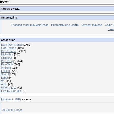
[
PsyFP
]
Форма входа
Меню сайта
Главная страница Main Page
Информация о сайте
Каталог файлов
Софт/S
Катал
Categories
Dark Psy-Trance
[1762]
Goa Trance
[1073]
Psy-Trance
[12917]
Night-Psy
[620]
Chiptune
[1]
Psy-Prog
[13674]
Psy-Tech
[365]
Ambient
[1144]
Full On
[2221]
Suomi
[103]
Label
[9]
VA
[996]
Artist
[22]
WAV - FLAC
[42]
Live-DJ Set-Mix
[10]
Главная
»
2010
»
Июнь
30 Июня, Среда