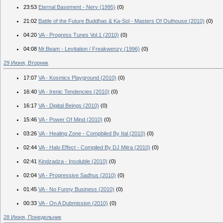
23:53
Eternal Basement - Nerv (1995)
(0)
21:02
Battle of the Future Buddhas & Ka-Sol - Masters Of Outhouse (2010)
(0)
04:20
VA - Progress Tunes Vol.1 (2010)
(0)
04:08
Mr.Beam - Levitation / Freakwenzy (1996)
(0)
29 Июня, Вторник
17:07
VA - Kosmics Playground (2010)
(0)
16:40
VA - Irenic Tendencies (2010)
(0)
16:17
VA - Digital Beings (2010)
(0)
15:46
VA - Power Of Mind (2010)
(0)
03:26
VA - Healing Zone - Compbiled By Ital (2010)
(0)
02:44
VA - Halo Effect - Compiled By DJ Mitra (2010)
(0)
02:41
Kindzadza - Insoluble (2010)
(0)
02:04
VA - Progressive Sadhus (2010)
(0)
01:45
VA - No Funny Business (2010)
(0)
00:33
VA - On A Dubmission (2010)
(0)
28 Июня, Понедельник