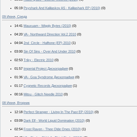
05:19
Psyshark And Kalilaskov AS - Kalilashark EP (2010)
(0)
09 Июня, Среда
14:41
Mauxuam - Wiggly Bytes (2010)
(0)
04:20
VA - Northward Direction Vol.2 2010
(0)
04:04
2nd_Circle - Halftone (EP) 2010
(1)
03:00
Sin Of Sins - Over And Under 2010
(0)
02:53
Triky - Electric 2010
(0)
01:57
Imperial Project Дискография
(0)
01:36
VA - Goa Syndrome Дискография
(0)
01:17
Cygnetic Records Дискография
(1)
00:16
Mitsu - Glitch Needle 2010
(0)
08 Июня, Вторник
12:18
Perfect Stranger - Living In The Past EP (2010)
(0)
03:09
Dark Elf - World Liquid Domination (2010)
(0)
02:54
Frost Raven - Thee Olde Ones (2010)
(1)