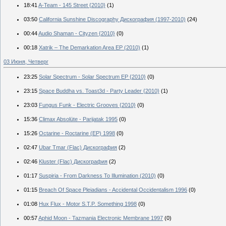
18:41
A-Team - 145 Street {2010}
(1)
03:50
California Sunshine Discography Дискография (1997-2010)
(24)
00:44
Audio Shaman - Cityzen {2010}
(0)
00:18
Xatrik – The Demarkation Area EP (2010)
(1)
03 Июня, Четверг
23:25
Solar Spectrum - Solar Spectrum EP {2010}
(0)
23:15
Space Buddha vs. Toast3d - Party Leader {2010}
(1)
23:03
Fungus Funk - Electric Grooves {2010}
(0)
15:36
Climax Absolüte - Parijatak 1995
(0)
15:26
Octarine - Roctarine (EP) 1998
(0)
02:47
Ubar Tmar (Flac) Дискография
(2)
02:46
Kluster (Flac) Дискография
(2)
01:17
Suspiria - From Darkness To Illumination (2010)
(0)
01:15
Breach Of Space Pleiadians - Accidental Occidentalism 1996
(0)
01:08
Hux Flux - Motor S.T.P. Something 1998
(0)
00:57
Aphid Moon - Tazmania Electronic Membrane 1997
(0)