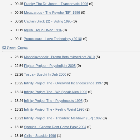
00:45
Franky The Dr. Jones - Trancomatic 1996
(0)
00:36
Metacarpus - The Psycho (EP) 1996
(0)
00:28
Captain Black (2) - Sliding 1995
(0)
00:19
Aquila - Aqua Divae 1994
(0)
00:11
Protoculture - Love Technology (2010)
(0)
02 Июня, Среда
23:19
Mandalavandalz -Promo Beta mikseri.net 2010
(5)
22:54
Fighter Project - Psychofight 2005
(0)
22:26
Tosca - Suzuki In Dub 2000
(0)
13:25
Infinity Project The - Overwind Incandescence 1997
(0)
13:24
Infinity Project The - We Speak Alien 1996
(0)
13:24
Infinity Project The - Psychotools 1995
(1)
13:23
Infinity Project The - Feeling Weird 1995
(2)
13:23
Infinity Project The - Tribadelic Meltdown (EP) 1992
(0)
13:18
Species - Groove Dont Come Easy 2004
(0)
13:16
Cirillo - Seaside 1996
(1)