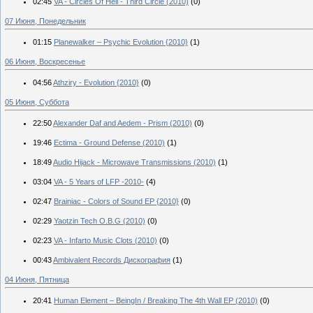
02:45
VA - Circles Of Hell - Third Circle (2010)
(0)
07 Июня, Понедельник
01:15
Planewalker – Psychic Evolution {2010}
(1)
06 Июня, Воскресенье
04:56
Athziry - Evolution {2010}
(0)
05 Июня, Суббота
22:50
Alexander Daf and Aedem - Prism (2010)
(0)
19:46
Ectima - Ground Defense (2010)
(1)
18:49
Audio Hijack - Microwave Transmissions (2010)
(1)
03:04
VA - 5 Years of LFP -2010-
(4)
02:47
Brainiac - Colors of Sound EP {2010}
(0)
02:29
Yaotzin Tech O.B.G (2010)
(0)
02:23
VA - Infarto Music Clots (2010)
(0)
00:43
Ambivalent Records Дискография
(1)
04 Июня, Пятница
20:41
Human Element – BeingIn / Breaking The 4th Wall EP (2010)
(0)