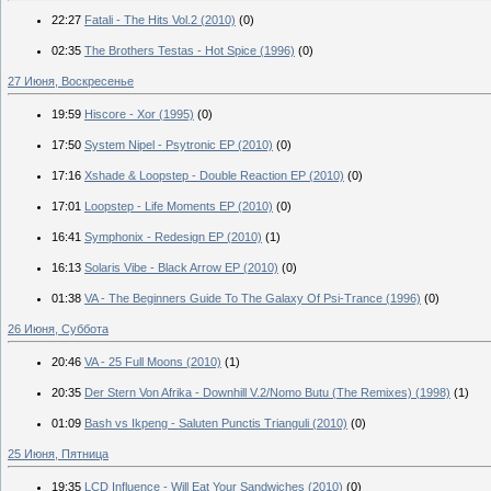
22:27
Fatali - The Hits Vol.2 (2010)
(0)
02:35
The Brothers Testas - Hot Spice (1996)
(0)
27 Июня, Воскресенье
19:59
Hiscore - Xor (1995)
(0)
17:50
System Nipel - Psytronic EP (2010)
(0)
17:16
Xshade & Loopstep - Double Reaction EP (2010)
(0)
17:01
Loopstep - Life Moments EP (2010)
(0)
16:41
Symphonix - Redesign EP (2010)
(1)
16:13
Solaris Vibe - Black Arrow EP (2010)
(0)
01:38
VA - The Beginners Guide To The Galaxy Of Psi-Trance (1996)
(0)
26 Июня, Суббота
20:46
VA - 25 Full Moons (2010)
(1)
20:35
Der Stern Von Afrika - Downhill V.2/Nomo Butu (The Remixes) (1998)
(1)
01:09
Bash vs Ikpeng - Saluten Punctis Trianguli (2010)
(0)
25 Июня, Пятница
19:35
LCD Influence - Will Eat Your Sandwiches (2010)
(0)