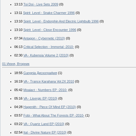
13:13
Toi Doi - Live Sets 2009
(0)
13:11
Spirit_Level - Snake Charmer 1996
(0)
13:10
Spirit_Level - Endorphin And Electric Lightbulb 1996
(0)
13:10
Spirit_Level - Close Encounter 1996
(0)
07:34
Antagon - Cybernetic (2010)
(0)
06:13
Critical Selection - Immortal -2010-
(0)
02:30
VA - Kubensia Volume 2 {2010}
(0)
01 Июня, Вторник
18:55
Gangnia Дискография
(1)
16:19
VA - Trance Karahana Vol.2X 2010
(0)
05:42
Moaiact - Numbers EP -2010-
(0)
05:16
VA - Lisergic EP {2010}
(0)
04:28
Hagenith - Piece Of Mind EP (2010)
(0)
03:57
Fobi - What About The Forests EP -2010-
(1)
03:22
VA - Quartz Land EP {2010}
(0)
02:54
Ital - Divine Nature EP {2010}
(0)