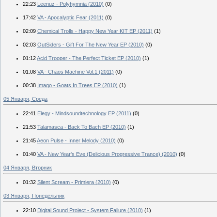
22:23
Leenuz - Polyhymnia (2010)
(0)
17:42
VA - Apocalyptic Fear (2011)
(0)
02:09
Chemical Trolls - Happy New Year KIT EP (2011)
(1)
02:03
OutSiders - Gift For The New Year EP (2010)
(0)
01:12
Acid Trooper - The Perfect Ticket EP (2010)
(1)
01:08
VA - Chaos Machine Vol.1 (2011)
(0)
00:38
Imago - Goats In Trees EP (2010)
(1)
05 Января, Среда
22:41
Elegy - Mindsoundtechnology EP (2011)
(0)
21:53
Talamasca - Back To Bach EP (2010)
(1)
21:45
Aeon Pulse - Inner Melody (2010)
(0)
01:40
VA - New Year's Eve (Delicious Progressive Trance) (2010)
(0)
04 Января, Вторник
01:32
Silent Scream - Primiera (2010)
(0)
03 Января, Понедельник
22:10
Digital Sound Project - System Failure (2010)
(1)