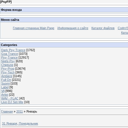
[
PsyFP
]
Форма входа
Меню сайта
Главная страница Main Page
Информация о сайте
Каталог файлов
Софт/S
Катал
Categories
Dark Psy-Trance
[1762]
Goa Trance
[1073]
Psy-Trance
[12917]
Night-Psy
[620]
Chiptune
[1]
Psy-Prog
[13674]
Psy-Tech
[365]
Ambient
[1145]
Full On
[2221]
Suomi
[103]
Label
[9]
VA
[996]
Artist
[22]
WAV - FLAC
[42]
Live-DJ Set-Mix
[10]
Главная
»
2011
»
Январь
31 Января, Понедельник