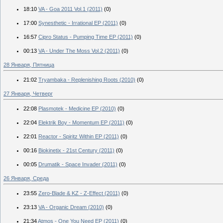
18:10
VA - Goa 2011 Vol.1 (2011)
(0)
17:00
Synesthetic - Irrational EP (2011)
(0)
16:57
Cipro Status - Pumping Time EP (2011)
(0)
00:13
VA - Under The Moss Vol.2 (2011)
(0)
28 Января, Пятница
21:02
Tryambaka - Replenishing Roots (2010)
(0)
27 Января, Четверг
22:08
Plasmotek - Medicine EP (2010)
(0)
22:04
Elektrik Boy - Momentum EP (2011)
(0)
22:01
Reactor - Spiritz Within EP (2011)
(0)
00:16
Biokinetix - 21st Century (2011)
(0)
00:05
Drumatik - Space Invader (2011)
(0)
26 Января, Среда
23:55
Zero-Blade & KZ - Z-Effect (2011)
(0)
23:13
VA - Organic Dream (2010)
(0)
21:34
Atmos - One You Need EP (2011)
(0)