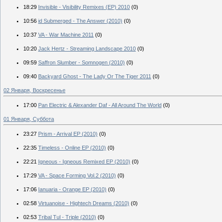
18:29
Invisible - Visibility Remixes (EP) 2010
(0)
10:56
id Submerged - The Answer (2010)
(0)
10:37
VA - War Machine 2011
(0)
10:20
Jack Hertz - Streaming Landscape 2010
(0)
09:59
Saffron Slumber - Somnogen (2010)
(0)
09:40
Backyard Ghost - The Lady Or The Tiger 2011
(0)
02 Января, Воскресенье
17:00
Pan Electric & Alexander Daf - All Around The World
(0)
01 Января, Суббота
23:27
Prism - Arrival EP (2010)
(0)
22:35
Timeless - Online EP (2010)
(0)
22:21
Igneous - Igneous Remixed EP (2010)
(0)
17:29
VA - Space Forming Vol.2 (2010)
(0)
17:06
Ianuaria - Orange EP (2010)
(0)
02:58
Virtuanoise - Hightech Dreams (2010)
(0)
02:53
Tribal Tul - Triple (2010)
(0)