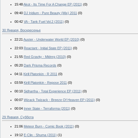
15:48
Akot - Its Time For A Change EP (2011)
(0)
09:40
DJ Iridium - Pure Beauty (Mix) 2011
(0)
00:42
VA - Tank Fuel Vol.2 (2011)
(0)
30 Января, Воскресенье
22:21
Auster - Underwater World EP (2010)
(0)
22:03
Reactant - Initial State EP (2011)
(0)
21:55
Red Gravity - Mldnrg (2010)
(0)
05:20
Dark Prisma Records
(0)
04:11
Kirill Platonkin - R 2011
(0)
03:59
Kirill Platonkin - Repose 2011
(0)
00:10
Sidhartha - Total Experience EP (2011)
(0)
00:07
Wizack Twizack - Breeze Of Heaven EP (2011)
(0)
00:04
Inner State - Terraforma (2011)
(0)
29 Января, Суббота
21:06
Meteor Burn - Comic Book (2011)
(0)
19:12
E-Clip - Shuma (2011)
(1)