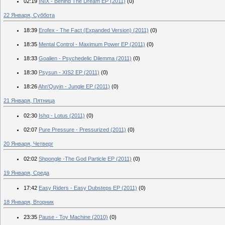
02:19
INIX - Behind The Dream EP (2011)
(0)
22 Января, Суббота
18:39
Erofex - The Fact (Expanded Version) (2011)
(0)
18:35
Mental Control - Maximum Power EP (2011)
(0)
18:33
Goalien - Psychedelic Dilemma (2011)
(0)
18:30
Psysun - XIS2 EP (2011)
(0)
18:26
Ahn'Quyin - Jungle EP (2011)
(0)
21 Января, Пятница
02:30
Ishq - Lotus (2011)
(0)
02:07
Pure Pressure - Pressurized (2011)
(0)
20 Января, Четверг
02:02
Shpongle -The God Particle EP (2011)
(0)
19 Января, Среда
17:42
Easy Riders - Easy Dubsteps EP (2011)
(0)
18 Января, Вторник
23:35
Pause - Toy Machine (2010)
(0)