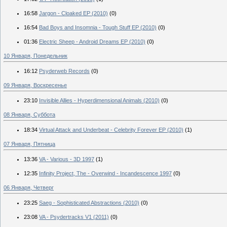
16:58
Jargon - Cloaked EP (2010)
(0)
16:54
Bad Boys and Insomnia - Tough Stuff EP (2010)
(0)
01:36
Electric Sheep - Android Dreams EP (2010)
(0)
10 Января, Понедельник
16:12
Psyderweb Records
(0)
09 Января, Воскресенье
23:10
Invisible Allies - Hyperdimensional Animals (2010)
(0)
08 Января, Суббота
18:34
Virtual Attack and Underbeat - Celebrity Forever EP (2010)
(1)
07 Января, Пятница
13:36
VA - Various - 3D 1997
(1)
12:35
Infinity Project, The - Overwind - Incandescence 1997
(0)
06 Января, Четверг
23:25
Saeg - Sophisticated Abstractions (2010)
(0)
23:08
VA - Psydertracks V1 (2011)
(0)