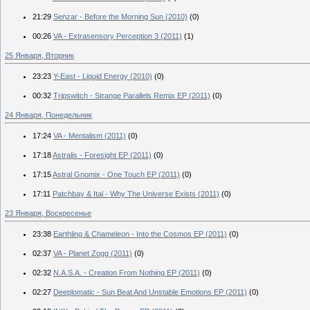
21:29
Senzar - Before the Morning Sun (2010)
(0)
00:26
VA - Extrasensory Perception 3 (2011)
(1)
25 Января, Вторник
23:23
Y-East - Liquid Energy (2010)
(0)
00:32
Tripswitch - Strange Parallels Remix EP (2011)
(0)
24 Января, Понедельник
17:24
VA - Mentalism (2011)
(0)
17:18
Astralis - Foresight EP (2011)
(0)
17:15
Astral Gnomix - One Touch EP (2011)
(0)
17:11
Patchbay & Ital - Why The Universe Exists (2011)
(0)
23 Января, Воскресенье
23:38
Earthling & Chameleon - Into the Cosmos EP (2011)
(0)
02:37
VA - Planet Zogg (2011)
(0)
02:32
N.A.S.A. - Creation From Nothing EP (2011)
(0)
02:27
Deeplomatic - Sun Beat And Unstable Emotions EP (2011)
(0)