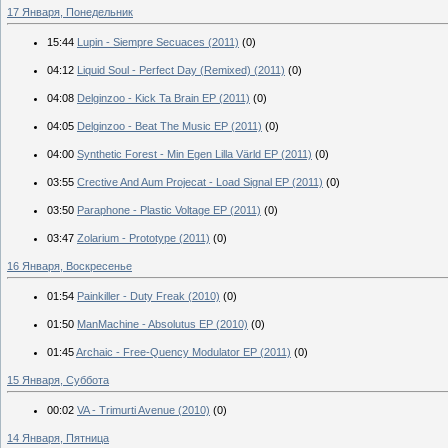
17 Января, Понедельник
15:44
Lupin - Siempre Secuaces (2011)
(0)
04:12
Liquid Soul - Perfect Day (Remixed) (2011)
(0)
04:08
Delginzoo - Kick Ta Brain EP (2011)
(0)
04:05
Delginzoo - Beat The Music EP (2011)
(0)
04:00
Synthetic Forest - Min Egen Lilla Värld EP (2011)
(0)
03:55
Crective And Aum Projecat - Load Signal EP (2011)
(0)
03:50
Paraphone - Plastic Voltage EP (2011)
(0)
03:47
Zolarium - Prototype (2011)
(0)
16 Января, Воскресенье
01:54
Painkiller - Duty Freak (2010)
(0)
01:50
ManMachine - Absolutus EP (2010)
(0)
01:45
Archaic - Free-Quency Modulator EP (2011)
(0)
15 Января, Суббота
00:02
VA - Trimurti Avenue (2010)
(0)
14 Января, Пятница