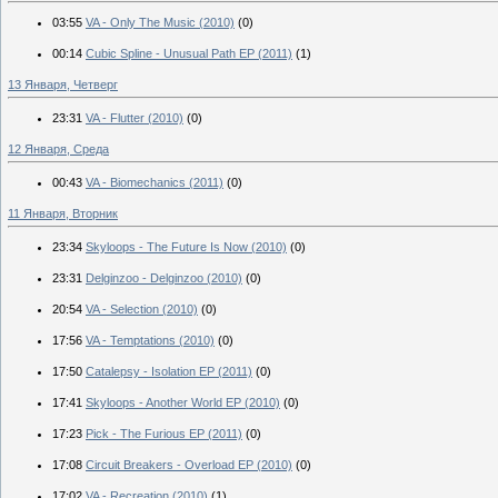
03:55
VA - Only The Music (2010)
(0)
00:14
Cubic Spline - Unusual Path EP (2011)
(1)
13 Января, Четверг
23:31
VA - Flutter (2010)
(0)
12 Января, Среда
00:43
VA - Biomechanics (2011)
(0)
11 Января, Вторник
23:34
Skyloops - The Future Is Now (2010)
(0)
23:31
Delginzoo - Delginzoo (2010)
(0)
20:54
VA - Selection (2010)
(0)
17:56
VA - Temptations (2010)
(0)
17:50
Catalepsy - Isolation EP (2011)
(0)
17:41
Skyloops - Another World EP (2010)
(0)
17:23
Pick - The Furious EP (2011)
(0)
17:08
Circuit Breakers - Overload EP (2010)
(0)
17:02
VA - Recreation (2010)
(1)