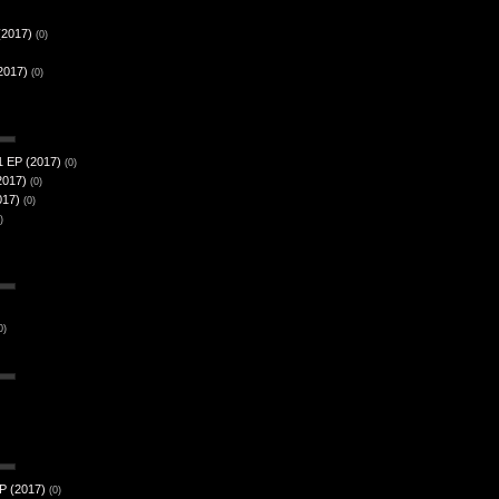
(2017)
(0)
2017)
(0)
1 EP (2017)
(0)
2017)
(0)
017)
(0)
)
0)
EP (2017)
(0)