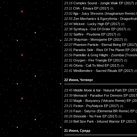
23:16
Complex Sound - Jungle Walk EP (2017)
(
23:11
Chih - Emaya EP (2017)
(0)
23:02
Ajja - Juicy Shrooms (Imaginarium Remix)
22:55
Zen Mechanics & Egorythmia - Dragonfrui
22:44
Wicked - Lucky High EP (2017)
(0)
22:38
Synthaya - Out Of Order EP (2017)
(0)
22:32
Spitfire - Psydonia EP (2017)
(0)
22:26
Shayman - Monogame EP (2017)
(0)
22:07
Phantom Particle - Eternal Being EP (2017)
22:01
Paradox Side - Rise Of The Planet EP (20
21:56
Painkiller & Greg Hilight - Zoombai (Tron
21:51
Oxygen - Fire Triangle EP (2017)
(0)
21:46
Oforia - Call To Mind EP (2017)
(0)
21:41
Mindbenderz - Sacred Rituals EP (2017)
(0
22 Июня, Четверг
23:45
Middle Mode & Ital - Natural Path EP (2017
23:39
Memacid - Paradise For Demons EP (2017
23:33
Magik - Buoyancy (Volcano Remix) EP (20
23:21
Fiction - PsyNalysis EP (2017)
(0)
23:16
Faun - Satyros (Elemental BR Remix) EP 
00:26
Ektoside - No Fear EP (2017)
(0)
00:16
Bell Size Park - Infuzed Warrior EP (2017)
21 Июня, Среда