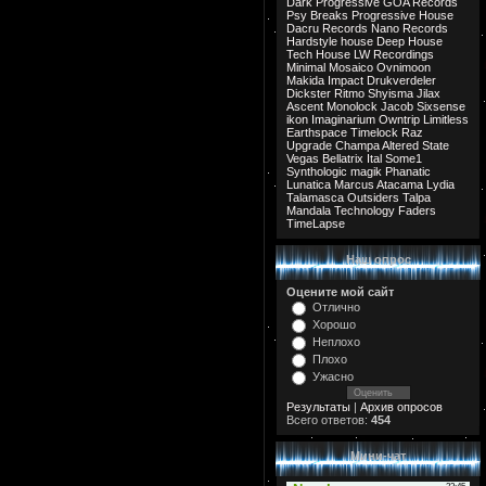
Dark Progressive
GOA Records
Psy Breaks
Progressive House
Dacru Records
Nano Records
Hardstyle
house
Deep House
Tech House
LW Recordings
Minimal
Mosaico
Ovnimoon
Makida
Impact
Drukverdeler
Dickster
Ritmo
Shyisma
Jilax
Ascent
Monolock
Jacob
Sixsense
ikon
Imaginarium
Owntrip
Limitless
Earthspace
Timelock
Raz
Upgrade
Champa
Altered State
Vegas
Bellatrix
Ital
Some1
Synthologic
magik
Phanatic
Lunatica
Marcus
Atacama
Lydia
Talamasca
Outsiders
Talpa
Mandala
Technology
Faders
TimeLapse
Наш опрос
Оцените мой сайт
Отлично
Хорошо
Неплохо
Плохо
Ужасно
Результаты
|
Архив опросов
Всего ответов:
454
Мини-чат