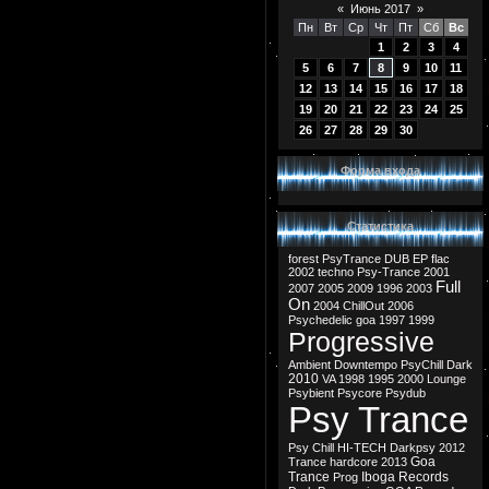
«
Июнь 2017
»
Пн
Вт
Ср
Чт
Пт
Сб
Вс
1
2
3
4
5
6
7
8
9
10
11
12
13
14
15
16
17
18
19
20
21
22
23
24
25
26
27
28
29
30
Форма входа
Статистика
forest
PsyTrance
DUB
EP
flac
2002
techno
Psy-Trance
2001
Full
2007
2005
2009
1996
2003
On
2004
ChillOut
2006
Psychedelic
goa
1997
1999
Progressive
Ambient
Downtempo
PsyChill
Dark
2010
VA
1998
1995
2000
Lounge
Psybient
Psycore
Psydub
Psy Trance
Psy Chill
HI-TECH
Darkpsy
2012
Goa
Trance
hardcore
2013
Trance
Iboga Records
Prog