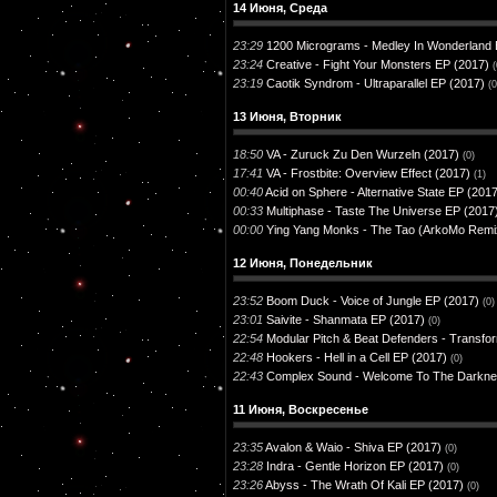
14 Июня, Среда
23:29
1200 Micrograms - Medley In Wonderland 
23:24
Creative - Fight Your Monsters EP (2017)
(
23:19
Caotik Syndrom - Ultraparallel EP (2017)
(0
13 Июня, Вторник
18:50
VA - Zuruck Zu Den Wurzeln (2017)
(0)
17:41
VA - Frostbite: Overview Effect (2017)
(1)
00:40
Acid on Sphere - Alternative State EP (201
00:33
Multiphase - Taste The Universe EP (2017
00:00
Ying Yang Monks - The Tao (ArkoMo Remi
12 Июня, Понедельник
23:52
Boom Duck - Voice of Jungle EP (2017)
(0)
23:01
Saivite - Shanmata EP (2017)
(0)
22:54
Modular Pitch & Beat Defenders - Transfo
22:48
Hookers - Hell in a Cell EP (2017)
(0)
22:43
Complex Sound - Welcome To The Darkne
11 Июня, Воскресенье
23:35
Avalon & Waio - Shiva EP (2017)
(0)
23:28
Indra - Gentle Horizon EP (2017)
(0)
23:26
Abyss - The Wrath Of Kali EP (2017)
(0)