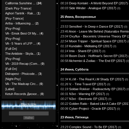
00:16
Deep Kontakt - A World Beyond EP (2017)
California Sunshine ...
(
24
)
00:03
Side Winder - Analogue EP (2017)
[
Dark Psy-Trance
]
(0)
Aghori Tantrik - Rak...
(
1
)
25 Июня, Воскресенье
[
Psy-Trance
]
Artha - Influencing ...
(
2
)
23:53
Sensifeel - In Deep n Dance EP (2017)
(0)
[
Psy-Prog
]
23:46
Anon - Leave Me Behind (Naturalize Remix
VA - Emok Best Of My...
(
4
)
23:04
Oxyflux - Biocentric Universe Theory EP (
[
Psy-Prog
]
22:54
Moon Tripper - Spiritual Space EP (2017)
(
VA - 5 Years of LFP ...
(
4
)
01:18
Kundalini - Miditating EP (2017)
(0)
[
Full On
]
01:14
Imix - Shanti EP (2017)
(0)
The Antidote - Skyla...
(
1
)
01:04
Boom Duck - Hoffman's Secret EP (2017)
[
Psy-Prog
]
00:58
Alchemist & Zodiac - The End EP (2017)
(0
VA - 2019 Recap (Com...
(
0
)
[
Full On
]
24 Июня, Суббота
Didrapest - Phsicode...
(
3
)
[
Night-Psy
]
01:34
K.i.M - The Real K.i.M Shady EP (2017)
(0)
VA - The Madcap Circ...
(
0
)
01:26
V. - Time Travel EP (2017)
(0)
01:19
Soldae Rokker - Radioactivity EP (2017)
[
Label
]
(0
00:31
N3xt - Warning EP (2017)
Ketuh Records Диског...
(
0
)
(0)
00:27
N3xt - Electronic EP (2017)
(0)
00:22
Golden Ratio - Baked Like A Cake EP (201
Block title
00:06
Cyber-Project - Oracle EP (2017)
(0)
23 Июня, Пятница
23:23
Complex Sound - To Be EP (2017)
(0)