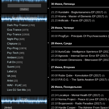
30 Июня, Пятница
21:25
Kundalini - Bogluntanamera EP (2017)
(0)
21:20
Krama - Master of Elements EP (2017)
(0)
Категории раздела
21:15
Artificials - Faces EP (2017)
(0)
Dark Psy-Trance
[1763]
29 Июня, Четверг
Goa Trance
[1073]
Psy-Trance
[12918]
00:00
ProgEye - Principals Of Psychoacoustics 
Night-Psy
[620]
28 Июня, Среда
Chiptune
[1]
Psy-Prog
[13674]
22:56
AurioGala - Intelligence Xperience EP (201
Psy-Tech
[365]
22:28
Agnostic - Internal Server Error EP (2017)
Ambient
[1145]
00:03
Unseen Dimensions - Bittersweet EP (201
Full On
[2221]
Suomi
27 Июня, Вторник
[103]
Label
[9]
00:08
Rubix Qube - Konvolution EP (2017)
(0)
VA
[996]
00:03
P.R.O.G. - The Spirits Awaken EP (2017)
(
Artist
[22]
WAV - FLAC
[42]
26 Июня, Понедельник
Live-DJ Set-Mix
[10]
22:24
Localeye - Mental Health EP (2017)
(0)
22:19
Norma Project - Peace & Love EP (2017)
TOP
(
22:18
Brojanowski - Radio Paradise (2017)
(0)
22:08
Hardie Cooper - The Admirer From Space 
[
Artist
]