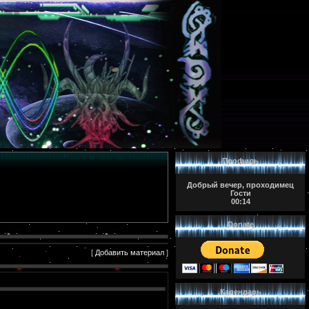
Профиль
Добрый вечер, проходимец
Гости
00:14
Donate
[
Добавить материал
]
Календарь