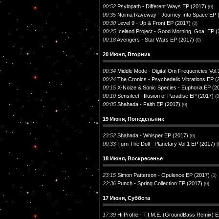
00:52
Psylopath - Different Ways EP (2017)
(0)
00:35
Noima Raveway - Journey Into Space EP 
00:30
Level 9 - Up & Front EP (2017)
(0)
00:25
Iceland Project - Good Morning, Goa! EP (
00:18
Avengers - Star Wars EP (2017)
(0)
20 Июня, Вторник
00:34
Middle Mode - Digital Om Frequencies Vol.
00:24
The Cronics - Psychedelic Vibrations EP (
00:15
X-Noize & Sonic Species - Euphoria EP (2
00:10
Sensifeel - Illusion of Paradise EP (2017)
(0
00:05
Shahada - Faith EP (2017)
(0)
19 Июня, Понедельник
23:52
Shahada - Whisper EP (2017)
(0)
00:33
Turn The Doll - Planetary Vol.1 EP (2017)
(
18 Июня, Воскресенье
23:15
Simon Patterson - Opulence EP (2017)
(0)
22:36
Punch - Spring Collection EP (2017)
(0)
17 Июня, Суббота
17:39
Hi Profile - T.I.M.E. (GroundBass Remix) 