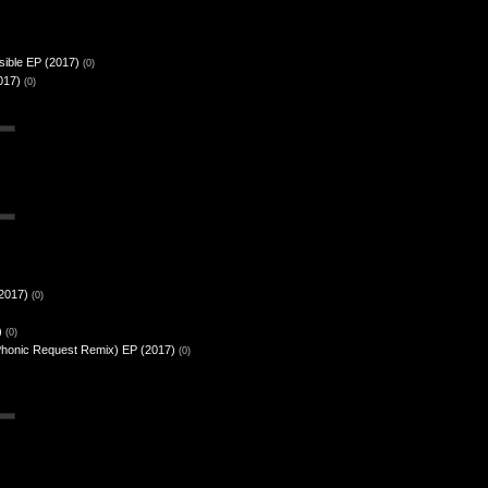
sible EP (2017)
(0)
017)
(0)
(2017)
(0)
)
(0)
& Phonic Request Remix) EP (2017)
(0)