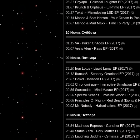
23:21
Chyapo - Celestial Laughter EP (2017)
(0)
01:07
Krunch & Orpheus - El Primo EP (2017)
(0)
00:37
Tokah - Microdosing LSD EP (2017)
(0)
00:14
Monod & Beat Herren - Your Dream Is Pos
00:07
Menog & Mad Maxx - Time To Party EP (2
10 Июня, Суббота
01:15
VA - Poker Of Aces EP (2017)
(0)
00:07
Aesis Alien - Rays EP (2017)
(0)
09 Июня, Пятница
23:20
Iron Lotus - Liquid Lunar EP (2017)
(0)
23:12
Illuman8 - Sensory Overload EP (2017)
(0)
23:07
Dekel - Initiation EP (2017)
(0)
23:01
Chronomirage - Interactive Simulation EP 
22:56
Stereoxide - Mind Master EP (2017)
(0)
22:50
Spectro Senses - Invisible World EP (2017
00:08
Principles Of Flight - Red Beard (Bionix 
00:02
Mr. Nobody - Hallucinations EP (2017)
(0)
08 Июня, Четверг
23:54
Madness Express - Gunshot EP (2017)
(0)
23:48
Status Zero - Dark Matter EP (2017)
(0)
23:33
Laughing Buddha - Cymatics EP (2017)
(0)