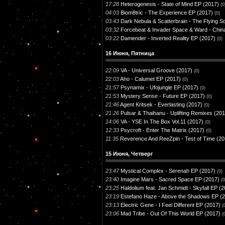
17:28
Heterogenesis - State of Mind EP (2017)
(0
04:03
Biom8tric - The Experience EP (2017)
(0)
03:43
Dark Nebula & Scatterbrain - The Flying S
03:32
Forcebeat & Invader Space & Ward - Chin
03:22
Damender - Inverted Reality EP (2017)
(0)
16 Июня, Пятница
22:09
VA - Universal Groove (2017)
(0)
22:03
Aho - Calumet EP (2017)
(0)
21:57
Psynamix - Ufojungle EP (2017)
(0)
21:53
Mystery Sense - Future EP (2017)
(0)
21:46
Agent Kritsek - Everlasting (2017)
(0)
21:26
Pulsar & Thaihanu - Uplifting Remixes (20
14:06
VA - YSE In The Box Vol.11 (2017)
(0)
12:33
Psycroft - Enter The Matrix (2017)
(0)
11:35
Reverence And ReeZpin - Test of Time (20
15 Июня, Четверг
23:47
Mystical Complex - Serenah EP (2017)
(0)
23:40
Imagine Mars - Sacred Space EP (2017)
(0
23:25
Haldolium feat. Jan Schmidt - Skyfall EP (
23:19
Estefano Haze - Above the Shadows EP (
23:13
Electric Gene - I Feel Different EP (2017)
(
23:06
Mad Tribe - Out Of This World EP (2017)
(