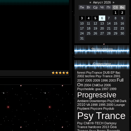
«
Август 2026
»
Пн
Вт
Ср
Чт
Пт
Сб
Вс
1
2
3
4
5
6
7
8
9
10
11
12
13
14
15
16
17
18
19
20
21
22
23
24
25
26
27
28
29
30
31
Форма входа
Статистика
forest
PsyTrance
DUB
EP
flac
2002
techno
Psy-Trance
2001
Full
2007
2005
2009
1996
2003
On
2004
ChillOut
2006
Psychedelic
goa
1997
1999
Progressive
Ambient
Downtempo
PsyChill
Dark
2010
VA
1998
1995
2000
Lounge
Psybient
Psycore
Psydub
Psy Trance
Psy Chill
HI-TECH
Darkpsy
Goa
Trance
hardcore
2013