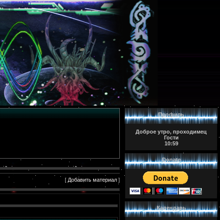
Профиль
Доброе утро, проходимец
Гости
10:59
Donate
[
Добавить материал
]
Календарь