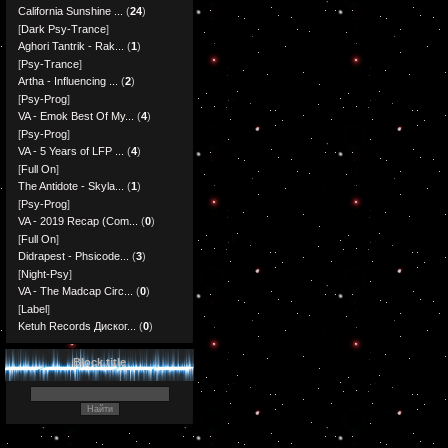
California Sunshine ...
(
24
)
[
Dark Psy-Trance
]
Aghori Tantrik - Rak...
(
1
)
[
Psy-Trance
]
Artha - Influencing ...
(
2
)
[
Psy-Prog
]
VA - Emok Best Of My...
(
4
)
[
Psy-Prog
]
VA - 5 Years of LFP ...
(
4
)
[
Full On
]
The Antidote - Skyla...
(
1
)
[
Psy-Prog
]
VA - 2019 Recap (Com...
(
0
)
[
Full On
]
Didrapest - Phsicode...
(
3
)
[
Night-Psy
]
VA - The Madcap Circ...
(
0
)
[
Label
]
Ketuh Records Диског...
(
0
)
Block title