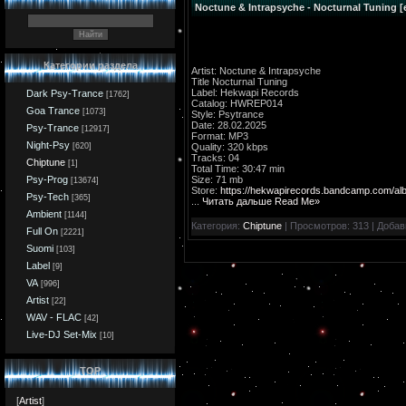
Noctune & Intrapsyche - Nocturnal Tuning [
Категории раздела
Artist: Noctune & Intrapsyche
Title Nocturnal Tuning
Label: Hekwapi Records
Dark Psy-Trance
[1762]
Catalog: HWREP014
Goa Trance
[1073]
Style: Psytrance
Date: 28.02.2025
Psy-Trance
[12917]
Format: MP3
Night-Psy
Quality: 320 kbps
[620]
Tracks: 04
Chiptune
[1]
Total Time: 30:47 min
Size: 71 mb
Psy-Prog
[13674]
Store:
https://hekwapirecords.bandcamp.com/alb
Psy-Tech
[365]
...
Читать дальше Read Me»
Ambient
[1144]
Категория:
Chiptune
| Просмотров: 313 | Доба
Full On
[2221]
Suomi
[103]
Label
[9]
VA
[996]
Artist
[22]
WAV - FLAC
[42]
Live-DJ Set-Mix
[10]
TOP
[
Artist
]