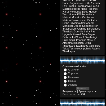
Trance
Iboga Records
Prog
Dark Progressive
GOA Records
Psy Breaks
Progressive House
Dacru Records
Nano Records
Hardstyle
house
Deep House
Tech House
LW Recordings
Minimal
Mosaico
Ovnimoon
Makida
Drukverdeler
Dickster
Ritmo
Shyisma
Jilax
Ascent
Monolock
Jacob
Sixsense
ikon
Imaginarium
Owntrip
Earthspace
Timelock
Guerrilla
Indra
Raz
Upgrade
Altered State
Vegas
Bellatrix
Ital
Some1
Synthologic
Pixel
magik
Phanatic
Marcus
Atacama
Biological
Lydia
Thusgaard
Talamasca
Outsiders
Talpa
Technology
polaris
Faders
TimeLapse
Наш опрос
Оцените мой сайт
Отлично
Хорошо
Неплохо
Плохо
Ужасно
Результаты
|
Архив опросов
Всего ответов:
454
Мини-чат