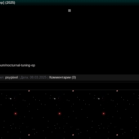
ep] (2025)
um/nocturnal-tuning-ep
вил:
psypixel
| Дата:
08.03.2025
|
Комментарии (0)