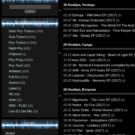
30 Ноября, Четверг
01:20
Entropy - Wild West EP (2017)
(0)
00:47
VA - Human Extinction (2017)
(0)
Категории раздела
00:41
1200 Micrograms - The World Of The Acid
00:34
Sine Eye and Kaloubadya - Time Keeper E
Dark Psy-Trance
[1763]
00:27
Xila - Simply EP (2017)
(0)
Goa Trance
[1074]
Psy-Trance
[12919]
29 Ноября, Среда
Night-Psy
[620]
Chiptune
[1]
23:12
Itone and Liquid Viking - Beam of Light EP 
Psy-Prog
17:43
Asia 2001 - Live (2017)
[13676]
(0)
16:33
VA - Mystical Frequencies (compiled by Ac
Psy-Tech
[365]
00:32
Shift - Army Of Freaks EP (2017)
(0)
Ambient
[1145]
00:26
Lepinski - Destruction EP (2017)
(0)
Full On
[2221]
00:20
Hydrosplifix - Nemesis EP (2017)
(0)
Suomi
[103]
Label
[9]
28 Ноября, Вторник
VA
[996]
23:37
Alignments - The Core EP (2017)
Artist
(0)
[22]
23:30
Nobot - No Fun (2017)
(0)
WAV - FLAC
[42]
20:11
Sonic Entity - Primal Visions (2017)
(0)
Live-DJ Set-Mix
[10]
18:36
Silent Horror - Hex (2017)
(0)
16:56
Fluxsense - Ionosphere (2017)
(0)
TOP
16:25
Journey - Limitless (2017)
(0)
12:57
D-Ther - Ignite (2017)
(0)
[
Artist
]