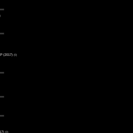
)
EP (2017)
(0)
17)
(0)