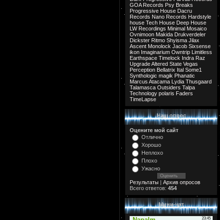
GOA Records
Psy Breaks
Progressive House
Dacru
Records
Nano Records
Hardstyle
house
Tech House
Deep House
LW Recordings
Minimal
Mosaico
Ovnimoon
Makida
Drukverdeler
Dickster
Ritmo
Shyisma
Jilax
Ascent
Monolock
Jacob
Sixsense
ikon
Imaginarium
Owntrip
Limitless
Earthspace
Timelock
Indra
Raz
Upgrade
Altered State
Vegas
Perception
Bellatrix
Ital
Some1
Synthologic
magik
Phanatic
Marcus
Atacama
Lydia
Thusgaard
Talamasca
Outsiders
Talpa
Technology
polaris
Faders
TimeLapse
Наш опрос
Оцените мой сайт
Отлично
Хорошо
Неплохо
Плохо
Ужасно
Результаты
|
Архив опросов
Всего ответов:
454
Мини-чат