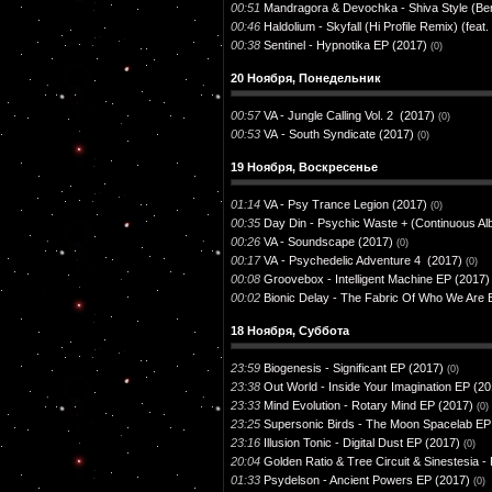
00:51
Mandragora & Devochka - Shiva Style (Be
00:46
Haldolium - Skyfall (Hi Profile Remix) (fea
00:38
Sentinel - Hypnotika EP (2017)
(0)
20 Ноября, Понедельник
00:57
VA - Jungle Calling Vol. 2 (2017)
(0)
00:53
VA - South Syndicate (2017)
(0)
19 Ноября, Воскресенье
01:14
VA - Psy Trance Legion (2017)
(0)
00:35
Day Din - Psychic Waste + (Continuous Al
00:26
VA - Soundscape (2017)
(0)
00:17
VA - Psychedelic Adventure 4 (2017)
(0)
00:08
Groovebox - Intelligent Machine EP (2017)
00:02
Bionic Delay - The Fabric Of Who We Are 
18 Ноября, Суббота
23:59
Biogenesis - Significant EP (2017)
(0)
23:38
Out World - Inside Your Imagination EP (2
23:33
Mind Evolution - Rotary Mind EP (2017)
(0)
23:25
Supersonic Birds - The Moon Spacelab EP
23:16
Illusion Tonic - Digital Dust EP (2017)
(0)
20:04
Golden Ratio & Tree Circuit & Sinestesia 
01:33
Psydelson - Ancient Powers EP (2017)
(0)