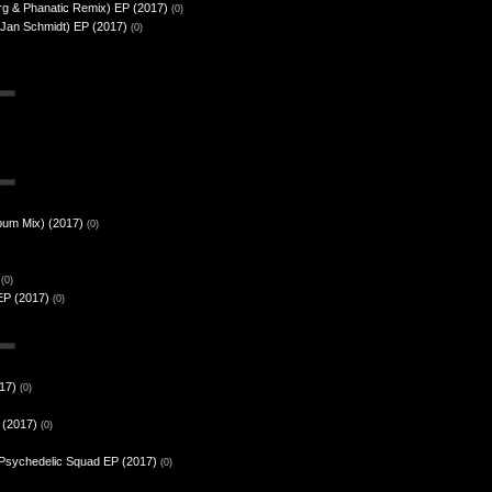
rg & Phanatic Remix) EP (2017)
(0)
t. Jan Schmidt) EP (2017)
(0)
bum Mix) (2017)
(0)
(0)
EP (2017)
(0)
017)
(0)
 (2017)
(0)
- Psychedelic Squad EP (2017)
(0)