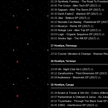
01:24
Synthetic Fantasy - The Road To Freedom
00:40
The Greys - Alien Tech EP (2017)
(0)
00:36
Sagoam - After The Storm EP (2017)
(0)
00:30
Darth FaderZ - Warlock EP (2017)
(0)
00:26
Jilax - Believe EP (2017)
(0)
00:22
Mustafa Can Aladag - Flutebinoid EP (2017
00:13
Akuaryo - Remix EP (2017)
(0)
00:06
Nologic Live - Alien Trip EP (2017)
(0)
00:03
Logic - Organic Sequence EP (2017)
(0)
00:01
Smoke Sign - The Rift EP (2017)
(0)
17 Ноября, Пятница
23:52
Cosmic Vibration & Champa - Shaman Ritu
16 Ноября, Четверг
23:08
VA - Night Club Vol.1 (2017)
(0)
00:12
Zarathushtra - Third Dimension EP (2017)
00:08
Audiowave - Moonrokk EP (2017)
(0)
15 Ноября, Среда
01:34
Avalon & Tristan & Vini Vici - Colors (Kill
00:57
Pantomiman & Obliviant & Janux - No Jok
00:52
Tryambaka - Through The Black Gate EP 
00:45
Z3RO - Interference EP (2017)
(0)