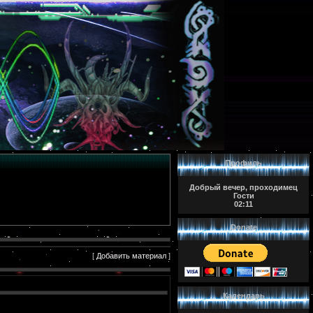
Профиль
Добрый вечер, проходимец
Гости
02:11
Donate
[
Добавить материал
]
Календарь