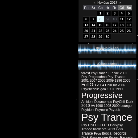
«
Ноябрь 2017
»
Пн
Вт
Ср
Чт
Пт
Сб
Вс
1
2
3
4
5
6
7
8
9
10
11
12
13
14
15
16
17
18
19
20
21
22
23
24
25
26
27
28
29
30
Форма входа
Статистика
forest
PsyTrance
EP
flac
2002
Psy-Prog
techno
Psy-Trance
2001
2007
2005
2009
1996
2003
Full On
2004
ChillOut
2006
Psychedelic
goa
1997
1999
Progressive
Ambient
Downtempo
PsyChill
Dark
2010
VA
1998
1995
2000
Lounge
Psybient
Psycore
Psydub
Psy Trance
Psy Chill
HI-TECH
Darkpsy
Goa
Trance
hardcore
2013
Trance
Iboga Records
Prog
Dark Progressive
Parvati Records