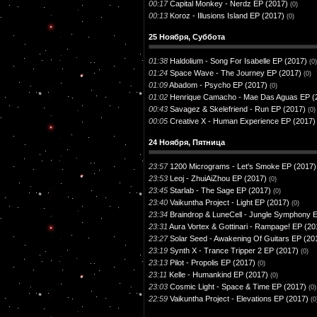
00:17
Capital Monkey - Nerdz EP (2017)
(0)
00:13
Koroz - Illusions Island EP (2017)
(0)
25 Ноября, Суббота
01:38
Haldolium - Song For Isabelle EP (2017)
(0)
01:24
Space Wave - The Journey EP (2017)
(0)
01:09
Abadom - Psycho EP (2017)
(0)
01:02
Henrique Camacho - Mae Das Aguas EP (
00:43
Savagez & Skelefriend - Run EP (2017)
(0)
00:05
Creative X - Human Experience EP (2017)
24 Ноября, Пятница
23:57
1200 Micrograms - Let's Smoke EP (2017)
23:53
Leoj - ZhuiAiZhou EP (2017)
(0)
23:45
Starlab - The Sage EP (2017)
(0)
23:40
Vaikuntha Project - Light EP (2017)
(0)
23:34
Braindrop & LuneCell - Jungle Symphony 
23:31
Aura Vortex & Gottinari - Rampage! EP (20
23:27
Solar Seed - Awakening Of Guitars EP (20
23:19
Synth X - Trance Tripper 2 EP (2017)
(0)
23:13
Pilot - Propolis EP (2017)
(0)
23:11
Kelle - Humankind EP (2017)
(0)
23:03
Cosmic Light - Space & Time EP (2017)
(0)
22:59
Vaikuntha Project - Elevations EP (2017)
(0