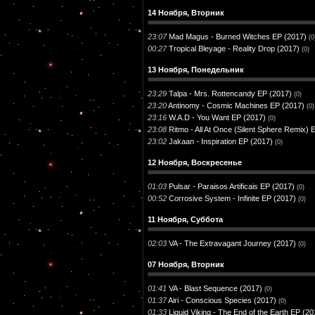
14 Ноября, Вторник
23:07
Mad Magus - Burned Witches EP (2017)
(0
00:27
Tropical Bleyage - Reality Drop (2017)
(0)
13 Ноября, Понедельник
23:29
Talpa - Mrs. Rottencandy EP (2017)
(0)
23:20
Antinomy - Cosmic Machines EP (2017)
(0)
23:16
W.A.D - You Want EP (2017)
(0)
23:08
Ritmo - All At Once (Silent Sphere Remix) 
23:02
Jakaan - Inspiration EP (2017)
(0)
12 Ноября, Воскресенье
01:03
Pulsar - Paraisos Artificais EP (2017)
(0)
00:52
Corrosive System - Infinite EP (2017)
(0)
11 Ноября, Суббота
02:03
VA - The Extravagant Journey (2017)
(0)
07 Ноября, Вторник
01:41
VA - Blast Sequence (2017)
(0)
01:37
Airi - Conscious Species (2017)
(0)
01:33
Liquid Viking - The End of the Earth EP (20