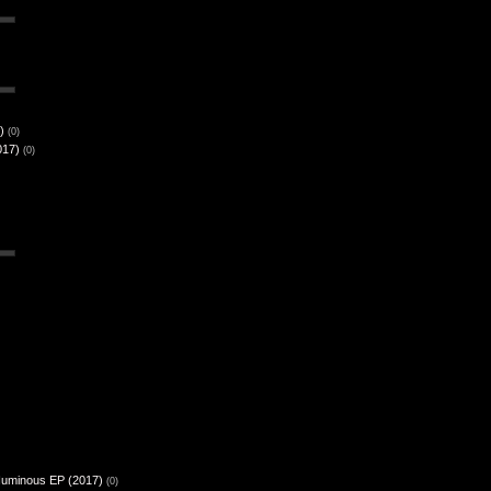
)
(0)
017)
(0)
Numinous EP (2017)
(0)