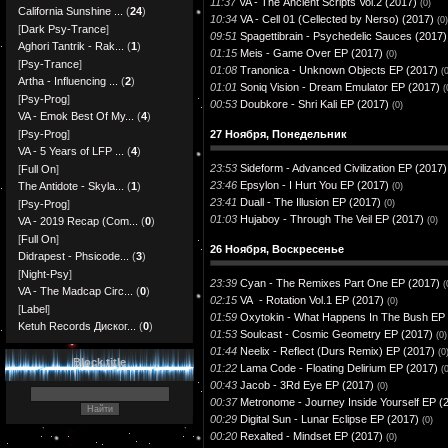
11:37
VA - The Аncient Scriрts Vol.2 (2017)
(0)
California Sunshine ...
(
24
)
10:34
VA - Cell 01 (Cellected by Nerso) (2017)
(0)
[
Dark Psy-Trance
]
09:51
Spagettibrain - Psychedelic Sauces (2017)
Aghori Tantrik - Rak...
(
1
)
01:15
Meis - Game Over EP (2017)
(0)
[
Psy-Trance
]
01:08
Tranonica - Unknown Objects EP (2017)
(
Artha - Influencing ...
(
2
)
01:01
Soniq Vision - Dream Emulator EP (2017)
(
[
Psy-Prog
]
00:53
Doubkore - Shri Kali EP (2017)
(0)
VA - Emok Best Of My...
(
4
)
27 Ноября, Понедельник
[
Psy-Prog
]
VA - 5 Years of LFP ...
(
4
)
23:53
Sideform - Advanced Civilization EP (2017)
[
Full On
]
23:46
Epsylon - I Hurt You EP (2017)
The Antidote - Skyla...
(
1
)
(0)
23:41
Duall - The Illusion EP (2017)
(0)
[
Psy-Prog
]
01:03
Hujaboy - Through The Veil EP (2017)
(0)
VA - 2019 Recap (Com...
(
0
)
[
Full On
]
26 Ноября, Воскресенье
Didrapest - Phsicode...
(
3
)
[
Night-Psy
]
23:39
Cyan - The Remixes Part One EP (2017)
(
VA - The Madcap Circ...
(
0
)
02:15
VA - Rotation Vol.1 EP (2017)
(0)
[
Label
]
01:59
Oxytokin - What Happens In The Bush EP 
Ketuh Records Диског...
(
0
)
01:53
Soulcast - Cosmic Geometry EP (2017)
(0)
01:44
Neelix - Reflect (Durs Remix) EP (2017)
(0
Block title
01:22
Lama Code - Floating Delirium EP (2017)
(
00:43
Jacob - 3Rd Eye EP (2017)
(0)
00:37
Metronome - Journey Inside Yourself EP (
00:29
Digital Sun - Lunar Eclipse EP (2017)
(0)
00:20
Rexalted - Mindset EP (2017)
(0)