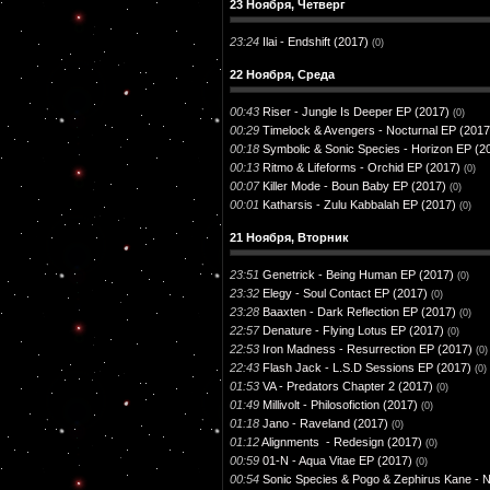
23 Ноября, Четверг
23:24
Ilai - Endshift (2017)
(0)
22 Ноября, Среда
00:43
Riser - Jungle Is Deeper EP (2017)
(0)
00:29
Timelock & Avengers - Nocturnal EP (2017
00:18
Symbolic & Sonic Species - Horizon EP (2
00:13
Ritmo & Lifeforms - Orchid EP (2017)
(0)
00:07
Killer Mode - Boun Baby EP (2017)
(0)
00:01
Katharsis - Zulu Kabbalah EP (2017)
(0)
21 Ноября, Вторник
23:51
Genetrick - Being Human EP (2017)
(0)
23:32
Elegy - Soul Contact EP (2017)
(0)
23:28
Baaxten - Dark Reflection EP (2017)
(0)
22:57
Denature - Flying Lotus EP (2017)
(0)
22:53
Iron Madness - Resurrection EP (2017)
(0)
22:43
Flash Jack - L.S.D Sessions EP (2017)
(0)
01:53
VA - Predators Chapter 2 (2017)
(0)
01:49
Millivolt - Philosofiction (2017)
(0)
01:18
Jano - Raveland (2017)
(0)
01:12
Alignments - Redesign (2017)
(0)
00:59
01-N - Aqua Vitae EP (2017)
(0)
00:54
Sonic Species & Pogo & Zephirus Kane - 