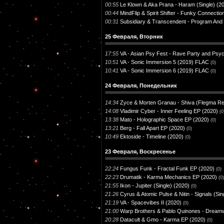
00:55
Le Klown & Aka Prana - Haram (Single) (2
00:44
MindFlip & Spirit Shifter - Funky Connectio
00:31
Subsidiary & Transcendent - Program And C
25 Февраля, Вторник
17:55
VA - Asian Psy Fest - Rave Party and Psy
10:51
VA - Sonic Immersion 5 (2019) FLAC
(0)
10:41
VA - Sonic Immersion 6 (2019) FLAC
(0)
24 Февраля, Понедельник
14:34
Zyce & Morten Granau - Shiva (Flegma Rem
14:08
Vladimir Cyber - Inner Feeling EP (2020)
(0
13:38
Mato - Holographic Space EP (2020)
(0)
13:21
Berg - Fall Apart EP (2020)
(0)
10:49
Ektoside - Timeline (2020)
(0)
23 Февраля, Воскресенье
22:24
Fungus Funk - Fractal Funk EP (2020)
(0)
22:23
Drumatik - Karma Mechanics EP (2020)
(0)
21:55
Ikon - Jupiter (Single) (2020)
(0)
21:26
Cyrus & Atomic Pulse & Nitin - Signals (Sin
21:19
VA - Spacevibes II (2020)
(0)
21:00
Warp Brothers & Pablo Quinones - Dreamwo
20:28
Datacult & Gmo - Karma EP (2020)
(0)