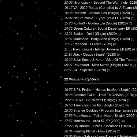
20:06
Hypnoxock - Beyond The Wormhole (2020
19:17
VA - 2019 Recap (Compiled by A-Team) (2
16:38
Rastaniz - African Kids (Single) (2020)
(0)
16:02
Nature music - Cyber Brain EP (2020)
(0)
15:20
Kontor9 - Golden Era (Single) (2020)
(0)
14:33
Green Culture - Sound Dispensary EP (20
13:21
Syldox - Delhi (Single) (2020)
(0)
12:37
Madmace - Body Ache (Single) (2020)
(0)
12:17
Raccoon - El Tales (2019)
(0)
11:55
Psychologist - Infinite Universe EP (2019)
(
11:10
Jilax - Clouds (Single) (2020)
(0)
10:20
Solar Sense & Kara - Voice Of The Future
09:27
Raveheart - Mind Mirror (Single) (2020)
(0)
02:55
VA - Supernaut (2020)
(0)
22 Февраля, Суббота
19:57
S.P.L Project - Human Intellect (Single) (20
19:23
Celestial Twins - Train To Oblivion (2020)
(
19:20
Chuka - Be Yourself (Single) (2020)
(0)
18:53
Timepulse - I'm Me (Single) (2020)
(0)
18:30
Strange Cookies - Program Interrupted (Si
17:59
PureMesca - Full on Heart (Single) (2020)
17:57
Morrisound - Area 51 EP (2020)
(0)
17:22
Liquidroom - Time Of Memories (2020)
(0)
16:31
Floating Planet - Flow (2019)
(0)
09:05
Rising Galaxy - Love​,​Trance & Potatoes (