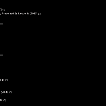
C]
(0)
ry Presented By Neogenia (2020)
(0)
020)
(0)
P (2020)
(0)
20)
(0)