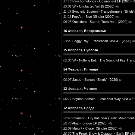
17:16
Psychomotorica - Cosmonaut EP (2020)
(0
13:01
VA - Uncharted Vol.15 (2020)
(0)
11:49
Synthetic System - Tranceformers (Single)
11:01
Pop Art - Blue (Single) (2020)
(0)
09:25
Outsiders - Sacred Tools Vol.1 (2020)
(0)
16 Февраля, Воскресенье
23:25
Foggy Ray - Eradication SINGLE (2020)
(0
15 Февраля, Суббота
02:00
VA - Nothing But... The Sound of Psy Tranc
14 Февраля, Пятница
00:07
Jacob - Senses (Single) (2020)
(0)
13 Февраля, Четверг
00:17
Beyond Senses - Lose Your Way SINGLE 
12 Февраля, Среда
22:43
Phanatic - Crystal Clear (Static Movement
22:40
Abat - Ignition EP (2020)
(0)
22:09
Major7 - Closer (Single) (2020)
(0)
20:20
The Freak Show & Octagon - Earth EP (20