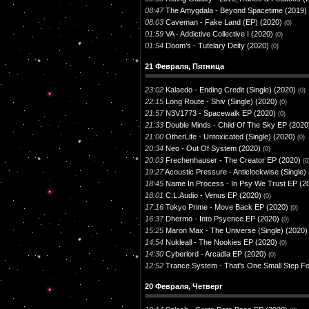
08:47
The Amygdala - Beyond Spacetime (2019)
08:03
Caveman - Fake Land (EP) (2020)
(0)
01:59
VA - Addictive Collective I (2020)
(0)
01:54
Doom’s - Tutelary Deity (2020)
(0)
21 Февраля, Пятница
23:02
Kalaedo - Ending Credit (Single) (2020)
(0)
22:15
Long Route - Shiv (Single) (2020)
(0)
21:57
N3V1773 - Spacewalk EP (2020)
(0)
21:33
Double Minds - Child Of The Sky EP (2020
21:00
OtherLife - Untoxicated (Single) (2020)
(0)
20:34
Neo - Out Of System (2020)
(0)
20:03
Frechenhauser - The Creator EP (2020)
(0
19:27
Acoustic Pressure - Anticlockwise (Single)
18:45
Name In Process - In Psy We Trust EP (2
18:01
C.L.Audio - Venus EP (2020)
(0)
17:16
Tokyo Prime - Move Back EP (2020)
(0)
16:37
Dhermo - Into Psyence EP (2020)
(0)
15:25
Maron Max - The Universe (Single) (2020)
14:54
Nukleall - The Nookies EP (2020)
(0)
14:30
Cyberlord - Arcadia EP (2020)
(0)
12:52
Trance System - That's One Small Step Fo
20 Февраля, Четверг