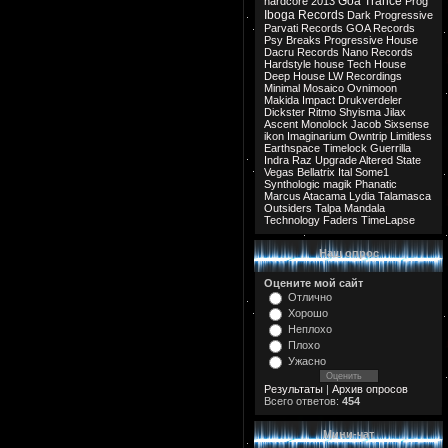
Goa Trance
hardcore
2013
Prog
Iboga Records
Dark Progressive
Parvati Records
GOA Records
Psy Breaks
Progressive House
Dacru Records
Nano Records
Hardstyle
house
Tech House
Deep House
LW Recordings
Minimal
Mosaico
Ovnimoon
Makida
Impact
Drukverdeler
Dickster
Ritmo
Shyisma
Jilax
Ascent
Monolock
Jacob
Sixsense
ikon
Imaginarium
Owntrip
Limitless
Earthspace
Timelock
Guerrilla
Indra
Raz
Upgrade
Altered State
Vegas
Bellatrix
Ital
Some1
Synthologic
magik
Phanatic
Marcus
Atacama
Lydia
Talamasca
Outsiders
Talpa
Mandala
Technology
Faders
TimeLapse
Наш опрос
Оцените мой сайт
Отлично
Хорошо
Неплохо
Плохо
Ужасно
Результаты
|
Архив опросов
Всего ответов:
454
Мини-чат