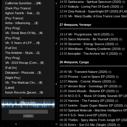
14:55
Spiriturama - Spiritual Spectrum (2020)
(0)
California Sunshine ...
(
24
)
13:57
Kolieyla - Loving Part Of Earth (2020)
(0)
[
Dark Psy-Trance
]
13:44
Zeta Reticuli - Superbright EP (2020) [FLA
Aghori Tantrik - Rak...
(
1
)
13:31
VA - Warp Duality: A Goa Trance Love Sto
[
Psy-Trance
]
Artha - Influencing ...
(
2
)
27 Февраля, Четверг
[
Psy-Prog
]
VA - Emok Best Of My...
(
4
)
19:14
VA - Psygressive, Vol​.​8 (2020)
(0)
[
Psy-Prog
]
14:55
Sacro Momento - Be Yourself (2020)
(0)
VA - 5 Years of LFP ...
(
4
)
14:38
Sixsense - Energy Source (2020)
(0)
[
Full On
]
14:16
Weirdbass - Floating Gradients (2019)
(0)
The Antidote - Skyla...
(
1
)
13:55
Astropilot - The Archive Vol. II (2020)
(0)
[
Psy-Prog
]
26 Февраля, Среда
VA - 2019 Recap (Com...
(
0
)
[
Full On
]
20:40
VA - Transient Nature (2020)
(0)
Didrapest - Phsicode...
(
3
)
20:05
Proxius - Lust in Space EP (2020)
(0)
[
Night-Psy
]
12:07
Atlantis - Cosmic Waves (2020)
(0)
VA - The Madcap Circ...
(
0
)
11:37
Version Bizar - Gemology EP (2019)
(0)
[
Label
]
11:09
Jimmi-Woods - Biolume EP (2020)
(0)
Ketuh Records Диског...
(
0
)
10:34
M​.​O.O.S. - Music Of Oddity Sounds EP (2
10:16
Harmns - The Fantazy EP (2020)
(0)
Block title
09:57
Ionkhe - Super Duper Blaster EP (2020)
(0)
09:50
Spiritual Molecule - Machine Intelligence E
09:44
F.S.G- New Level EP (2020)
(0)
09:36
Thelios - Spicy Aliens From Jungle EP (20
01:06
EmIrx - Sun DJ Mix (Single) (2020)
(0)