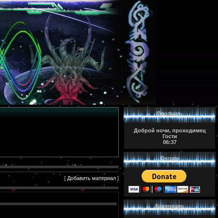
Профиль
Доброй ночи, проходимец
Гости
06:37
Donate
[
Добавить материал
]
Календарь