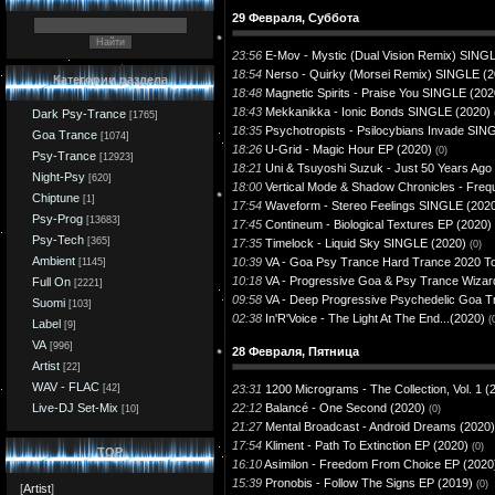
29 Февраля, Суббота
23:56
E-Mov - Mystic (Dual Vision Remix) SING
18:54
Nerso - Quirky (Morsei Remix) SINGLE (2
Категории раздела
18:48
Magnetic Spirits - Praise You SINGLE (202
18:43
Mekkanikka - Ionic Bonds SINGLE (2020)
Dark Psy-Trance
[1765]
18:35
Psychotropists - Psilocybians Invade SIN
Goa Trance
[1074]
18:26
U-Grid - Magic Hour EP (2020)
(0)
Psy-Trance
[12923]
18:21
Uni & Tsuyoshi Suzuk - Just 50 Years Ag
Night-Psy
[620]
18:00
Vertical Mode & Shadow Chronicles - Fre
Chiptune
[1]
17:54
Waveform - Stereo Feelings SINGLE (202
Psy-Prog
[13683]
17:45
Contineum - Biological Textures EP (2020)
Psy-Tech
[365]
17:35
Timelock - Liquid Sky SINGLE (2020)
(0)
Ambient
10:39
VA - Goa Psy Trance Hard Trance 2020 Top 1
[1145]
10:18
VA - Progressive Goa & Psy Trance Wizard
Full On
[2221]
09:58
VA - Deep Progressive Psychedelic Goa Tr
Suomi
[103]
02:38
In'R'Voice - The Light At The End​.​.​.(2020)
(
Label
[9]
VA
[996]
28 Февраля, Пятница
Artist
[22]
WAV - FLAC
23:31
1200 Micrograms - The Collection, Vol. 1
[42]
22:12
Balancé - One Second (2020)
Live-DJ Set-Mix
(0)
[10]
21:27
Mental Broadcast - Android Dreams (2020)
17:54
Kliment - Path To Extinction EP (2020)
(0)
TOP
16:10
Asimilon - Freedom From Choice EP (2020
15:39
Pronobis - Follow The Signs EP (2019)
(0)
[
Artist
]