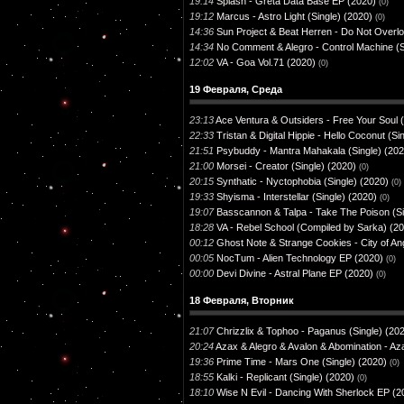
19:14
Splash - Greta Data Base EP (2020)
(0)
19:12
Marcus - Astro Light (Single) (2020)
(0)
14:36
Sun Project & Beat Herren - Do Not Overlo
14:34
No Comment & Alegro - Control Machine (S
12:02
VA - Goa Vol.71 (2020)
(0)
19 Февраля, Среда
23:13
Ace Ventura & Outsiders - Free Your Soul (
22:33
Tristan & Digital Hippie - Hello Coconut (Si
21:51
Psybuddy - Mantra Mahakala (Single) (202
21:00
Morsei - Creator (Single) (2020)
(0)
20:15
Synthatic - Nyctophobia (Single) (2020)
(0)
19:33
Shyisma - Interstellar (Single) (2020)
(0)
19:07
Basscannon & Talpa - Take The Poison (Si
18:28
VA - Rebel School (Compiled by Sarka) (2
00:12
Ghost Note & Strange Cookies - City of An
00:05
NocTum - Alien Technology EP (2020)
(0)
00:00
Devi Divine - Astral Plane EP (2020)
(0)
18 Февраля, Вторник
21:07
Chrizzlix & Tophoo - Paganus (Single) (20
20:24
Azax & Alegro & Avalon & Abomination - A
19:36
Prime Time - Mars One (Single) (2020)
(0)
18:55
Kalki - Replicant (Single) (2020)
(0)
18:10
Wise N Evil - Dancing With Sherlock EP (2