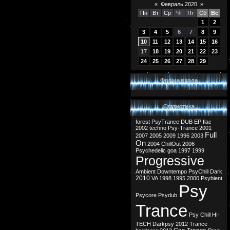
«
Февраль 2020
»
Пн
Вт
Ср
Чт
Пт
Сб
Вс
1
2
3
4
5
6
7
8
9
10
11
12
13
14
15
16
17
18
19
20
21
22
23
24
25
26
27
28
29
Форма входа
Статистика
forest
PsyTrance
DUB
EP
flac
2002
techno
Psy-Trance
2001
Full
2007
2005
2009
1996
2003
On
2004
ChillOut
2006
Psychedelic
goa
1997
1999
Progressive
Ambient
Downtempo
PsyChill
Dark
2010
VA
1998
1995
2000
Psybient
Psy
Psycore
Psydub
Trance
Psy Chill
HI-
TECH
Darkpsy
2012
Trance