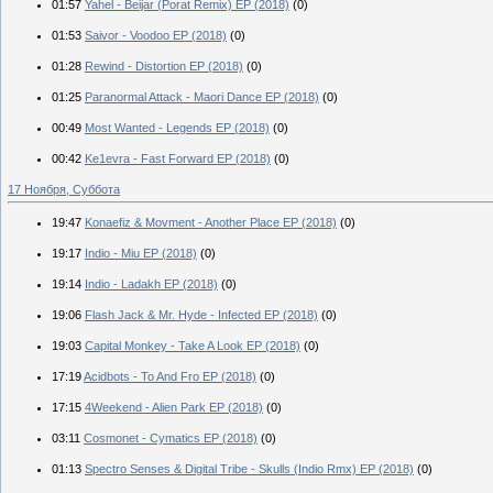
01:57
Yahel - Beijar (Porat Remix) EP (2018)
(0)
01:53
Saivor - Voodoo EP (2018)
(0)
01:28
Rewind - Distortion EP (2018)
(0)
01:25
Paranormal Attack - Maori Dance EP (2018)
(0)
00:49
Most Wanted - Legends EP (2018)
(0)
00:42
Ke1evra - Fast Forward EP (2018)
(0)
17 Ноября, Суббота
19:47
Konaefiz & Movment - Another Place EP (2018)
(0)
19:17
Indio - Miu EP (2018)
(0)
19:14
Indio - Ladakh EP (2018)
(0)
19:06
Flash Jack & Mr. Hyde - Infected EP (2018)
(0)
19:03
Capital Monkey - Take A Look EP (2018)
(0)
17:19
Acidbots - To And Fro EP (2018)
(0)
17:15
4Weekend - Alien Park EP (2018)
(0)
03:11
Cosmonet - Cymatics EP (2018)
(0)
01:13
Spectro Senses & Digital Tribe - Skulls (Indio Rmx) EP (2018)
(0)