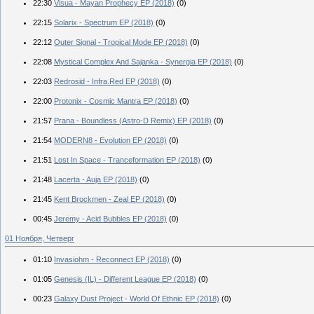
22:30
Visua - Mayan Prophecy EP (2018)
(0)
22:15
Solarix - Spectrum EP (2018)
(0)
22:12
Outer Signal - Tropical Mode EP (2018)
(0)
22:08
Mystical Complex And Sajanka - Synergia EP (2018)
(0)
22:03
Redrosid - Infra.Red EP (2018)
(0)
22:00
Protonix - Cosmic Mantra EP (2018)
(0)
21:57
Prana - Boundless (Astro-D Remix) EP (2018)
(0)
21:54
MODERN8 - Evolution EP (2018)
(0)
21:51
Lost In Space - Tranceformation EP (2018)
(0)
21:48
Lacerta - Auja EP (2018)
(0)
21:45
Kent Brockmen - Zeal EP (2018)
(0)
00:45
Jeremy - Acid Bubbles EP (2018)
(0)
01 Ноября, Четверг
01:10
Invasiohm - Reconnect EP (2018)
(0)
01:05
Genesis (IL) - Different League EP (2018)
(0)
00:23
Galaxy Dust Project - World Of Ethnic EP (2018)
(0)