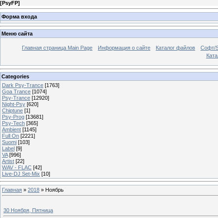
[
PsyFP
]
Форма входа
Меню сайта
Главная страница Main Page
Информация о сайте
Каталог файлов
Софт/S
Катал
Categories
Dark Psy-Trance
[1763]
Goa Trance
[1074]
Psy-Trance
[12920]
Night-Psy
[620]
Chiptune
[1]
Psy-Prog
[13681]
Psy-Tech
[365]
Ambient
[1145]
Full On
[2221]
Suomi
[103]
Label
[9]
VA
[996]
Artist
[22]
WAV - FLAC
[42]
Live-DJ Set-Mix
[10]
Главная
»
2018
»
Ноябрь
30 Ноября, Пятница