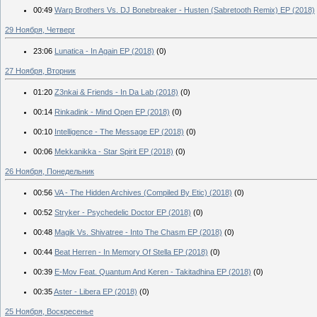
00:49
Warp Brothers Vs. DJ Bonebreaker - Husten (Sabretooth Remix) EP (2018)
29 Ноября, Четверг
23:06
Lunatica - In Again EP (2018)
(0)
27 Ноября, Вторник
01:20
Z3nkai & Friends - In Da Lab (2018)
(0)
00:14
Rinkadink - Mind Open EP (2018)
(0)
00:10
Intelligence - The Message EP (2018)
(0)
00:06
Mekkanikka - Star Spirit EP (2018)
(0)
26 Ноября, Понедельник
00:56
VA - The Hidden Archives (Compiled By Etic) (2018)
(0)
00:52
Stryker - Psychedelic Doctor EP (2018)
(0)
00:48
Magik Vs. Shivatree - Into The Chasm EP (2018)
(0)
00:44
Beat Herren - In Memory Of Stella EP (2018)
(0)
00:39
E-Mov Feat. Quantum And Keren - Takitadhina EP (2018)
(0)
00:35
Aster - Libera EP (2018)
(0)
25 Ноября, Воскресенье