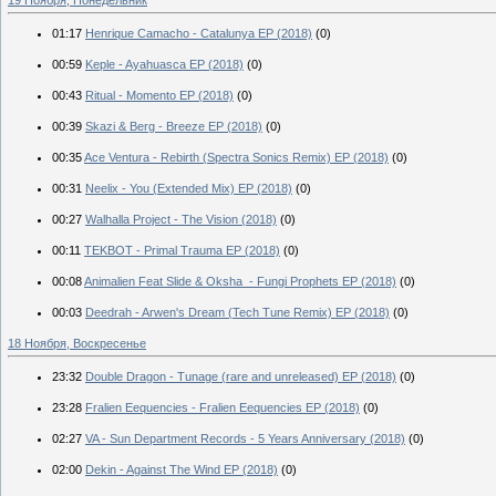
01:17
Henrique Camacho - Catalunya EP (2018)
(0)
00:59
Keple - Ayahuasca EP (2018)
(0)
00:43
Ritual - Momento EP (2018)
(0)
00:39
Skazi & Berg - Breeze EP (2018)
(0)
00:35
Ace Ventura - Rebirth (Spectra Sonics Remix) EP (2018)
(0)
00:31
Neelix - You (Extended Mix) EP (2018)
(0)
00:27
Walhalla Project - The Vision (2018)
(0)
00:11
TEKBOT - Primal Trauma EP (2018)
(0)
00:08
Animalien Feat Slide & Oksha - Fungi Prophets EP (2018)
(0)
00:03
Deedrah - Arwen's Dream (Tech Tune Remix) EP (2018)
(0)
18 Ноября, Воскресенье
23:32
Double Dragon - Tunage (rare and unreleased) EP (2018)
(0)
23:28
Fralien Eequencies - Fralien Eequencies EP (2018)
(0)
02:27
VA - Sun Department Records - 5 Years Anniversary (2018)
(0)
02:00
Dekin - Against The Wind EP (2018)
(0)