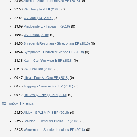
23:06
Alternate Side - Technolyze EP (2018)
(0)
22:59
VA - Jungala Vol.II (2018)
(0)
22:54
VA - Jungala (2017)
(0)
19:09
Mindbenderz - Tribalism (2018)
(0)
19:06
VA - Ritual (2018)
(0)
18:58
Shreder & Rezonant - Shrezonant EP (2018)
(0)
18:44
Symphonix - Distorted Silence EP (2018)
(0)
18:38
Katri - Can You Hear It EP (2018)
(0)
03:18
VA - Leikumn (2018)
(0)
00:47
Libra - Four As One EP (2018)
(0)
00:45
Juggling - Neon Fiction EP (2018)
(0)
00:42
Drift Away - Hygge EP (2018)
(0)
02 Ноября, Пятница
23:59
Allaby - S.W.I.M Pt 3 EP (2018)
(0)
23:56
Brainiac - Computer Brains EP (2018)
(0)
22:35
Wintermute - Spooky Impulses EP (2018)
(0)