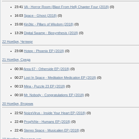
23:41
VA - Horror Room (Blast From Hell) Chapter Four (2018)
(0)
16:03
Space - Ghost (2018)
(0)
15:00
Kin3tic - Pillars of Wisdom (2018)
(0)
13:29
Digital Swamp - Biosynthesis (2018)
(0)
22 Ноября, Четверг
23:08
Hotep - Phoenix EP (2018)
(0)
21 Ноября, Среда
00:30
Area 67 - Otherside EP (2018)
(0)
00:27
Lost In Space - Meditation Medication EP (2018)
(0)
00:13
Mina - Puzzle 23 EP (2018)
(0)
00:10
Mr. Nobody - Congratulations EP (2018)
(0)
20 Ноября, Вторник
22:52
NoizeVirus - Inside Your Heart EP (2018)
(0)
22:49
Prog%Ne - Humans EP (2018)
(0)
22:45
Stereo Space - Musicalien EP (2018)
(0)
19 Ноября, Понедельник