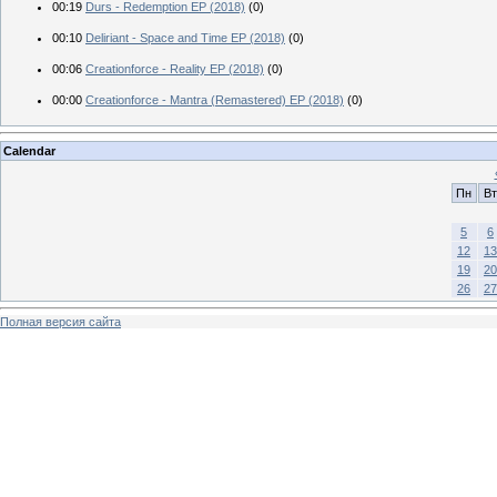
00:19
Durs - Redemption EP (2018)
(0)
00:10
Deliriant - Space and Time EP (2018)
(0)
00:06
Creationforce - Reality EP (2018)
(0)
00:00
Creationforce - Mantra (Remastered) EP (2018)
(0)
Calendar
Пн
Вт
5
6
12
13
19
20
26
27
Полная версия сайта