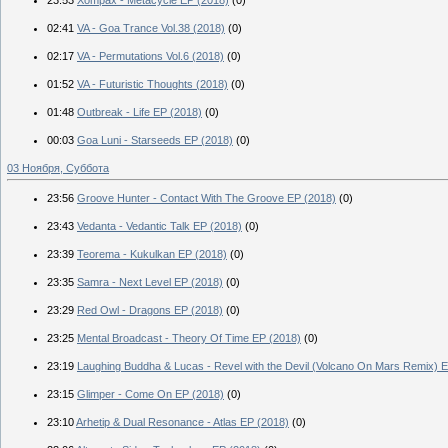
02:41
VA - Goa Trance Vol.38 (2018)
(0)
02:17
VA - Permutations Vol.6 (2018)
(0)
01:52
VA - Futuristic Thoughts (2018)
(0)
01:48
Outbreak - Life EP (2018)
(0)
00:03
Goa Luni - Starseeds EP (2018)
(0)
03 Ноября, Суббота
23:56
Groove Hunter - Contact With The Groove EP (2018)
(0)
23:43
Vedanta - Vedantic Talk EP (2018)
(0)
23:39
Teorema - Kukulkan EP (2018)
(0)
23:35
Samra - Next Level EP (2018)
(0)
23:29
Red Owl - Dragons EP (2018)
(0)
23:25
Mental Broadcast - Theory Of Time EP (2018)
(0)
23:19
Laughing Buddha & Lucas - Revel with the Devil (Volcano On Mars Remix) 
23:15
Glimper - Come On EP (2018)
(0)
23:10
Arhetip & Dual Resonance - Atlas EP (2018)
(0)