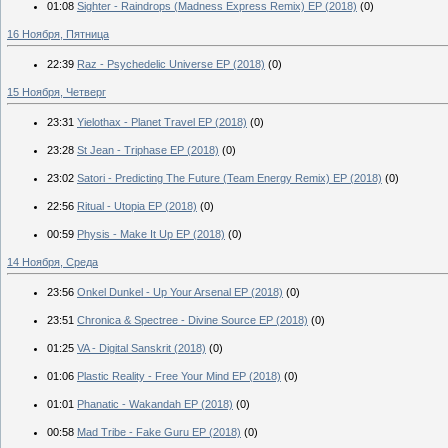
01:08
Sighter - Raindrops (Madness Express Remix) EP (2018)
(0)
16 Ноября, Пятница
22:39
Raz - Psychedelic Universe EP (2018)
(0)
15 Ноября, Четверг
23:31
Yielothax - Planet Travel EP (2018)
(0)
23:28
St Jean - Triphase EP (2018)
(0)
23:02
Satori - Predicting The Future (Team Energy Remix) EP (2018)
(0)
22:56
Ritual - Utopia EP (2018)
(0)
00:59
Physis - Make It Up EP (2018)
(0)
14 Ноября, Среда
23:56
Onkel Dunkel - Up Your Arsenal EP (2018)
(0)
23:51
Chronica & Spectree - Divine Source EP (2018)
(0)
01:25
VA - Digital Sanskrit (2018)
(0)
01:06
Plastic Reality - Free Your Mind EP (2018)
(0)
01:01
Phanatic - Wakandah EP (2018)
(0)
00:58
Mad Tribe - Fake Guru EP (2018)
(0)