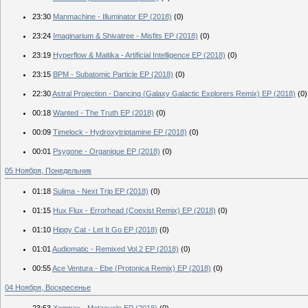
23:30
Manmachine - Illuminator EP (2018)
(0)
23:24
Imaginarium & Shivatree - Misfits EP (2018)
(0)
23:19
Hyperflow & Maitika - Artificial Intelligence EP (2018)
(0)
23:15
BPM - Subatomic Particle EP (2018)
(0)
22:30
Astral Projection - Dancing (Galaxy Galactic Explorers Remix) EP (2018)
(0)
00:18
Wanted - The Truth EP (2018)
(0)
00:09
Timelock - Hydroxytriptamine EP (2018)
(0)
00:01
Psygone - Organique EP (2018)
(0)
05 Ноября, Понедельник
01:18
Sulima - Next Trip EP (2018)
(0)
01:15
Hux Flux - Errorhead (Coexist Remix) EP (2018)
(0)
01:10
Hippy Cat - Let It Go EP (2018)
(0)
01:01
Audiomatic - Remixed Vol.2 EP (2018)
(0)
00:55
Ace Ventura - Ebe (Protonica Remix) EP (2018)
(0)
04 Ноября, Воскресенье
23:53
Xompax - Metacycle EP (2018)
(0)