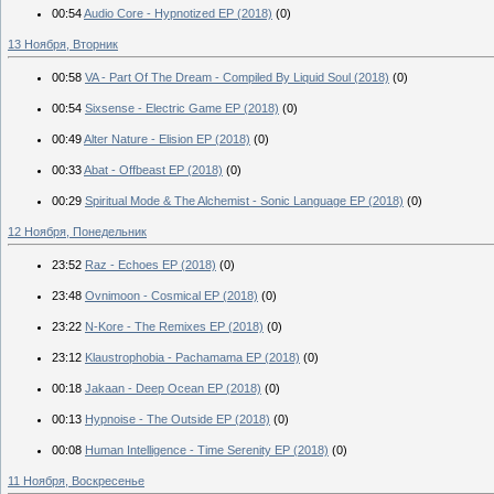
00:54
Audio Core - Hypnotized EP (2018)
(0)
13 Ноября, Вторник
00:58
VA - Part Of The Dream - Compiled By Liquid Soul (2018)
(0)
00:54
Sixsense - Electric Game EP (2018)
(0)
00:49
Alter Nature - Elision EP (2018)
(0)
00:33
Abat - Offbeast EP (2018)
(0)
00:29
Spiritual Mode & The Alchemist - Sonic Language EP (2018)
(0)
12 Ноября, Понедельник
23:52
Raz - Echoes EP (2018)
(0)
23:48
Ovnimoon - Cosmical EP (2018)
(0)
23:22
N-Kore - The Remixes EP (2018)
(0)
23:12
Klaustrophobia - Pachamama EP (2018)
(0)
00:18
Jakaan - Deep Ocean EP (2018)
(0)
00:13
Hypnoise - The Outside EP (2018)
(0)
00:08
Human Intelligence - Time Serenity EP (2018)
(0)
11 Ноября, Воскресенье