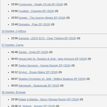
23:59
Frontrunner - Reality Of Life EP (2018)
(0)
23:56
Freqfield - Changing EP (2018)
(0)
23:53
Doppler - The Journey Begins EP (2018)
(0)
23:49
Divination - Polar EP (2018)
(0)
10 Ноября, Суббота
22:56
Gamaral - LEOO ECO - Clear Thinking EP (2018)
(0)
07 Ноября, Среда
00:48
Xandar - Origin EP (2018)
(0)
00:43
Virtual Light Vs. Random & Jirah - New Horizons EP (2018)
(0)
00:35
Twelve Sessions - Human Density EP (2018)
(0)
00:12
Stryker - Dream Maker EP (2018)
(0)
00:07
Shadow Chronicles Vs. Shift - Shifting Shadows EP (2018)
(0)
00:03
Sabretooth - Skalugsuak EP (2018)
(0)
06 Ноября, Вторник
23:39
Relativ & Makida - Storm (Shogan Remix) EP (2018)
(0)
23:35
Mr. Nobody - Answer EP (2018)
(0)