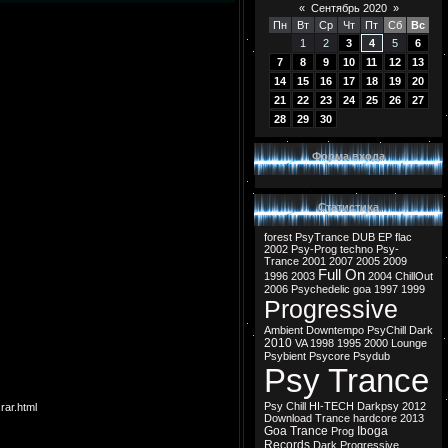
«
Сентябрь 2020
»
Пн
Вт
Ср
Чт
Пт
Сб
Вс
1
2
3
4
5
6
7
8
9
10
11
12
13
14
15
16
17
18
19
20
21
22
23
24
25
26
27
28
29
30
Форма входа
Статистика
forest
PsyTrance
DUB
EP
flac
2002
Psy-Prog
techno
Psy-
Trance
2001
2007
2005
2009
Full On
1996
2003
2004
ChillOut
2006
Psychedelic
goa
1997
1999
Progressive
Ambient
Downtempo
PsyChill
Dark
2010
VA
1998
1995
2000
Lounge
Psybient
Psycore
Psydub
Psy Trance
Psy Chill
HI-TECH
Darkpsy
2012
rar.html
Download
Trance
hardcore
2013
Goa Trance
Iboga
Prog
Records
Dark Progressive