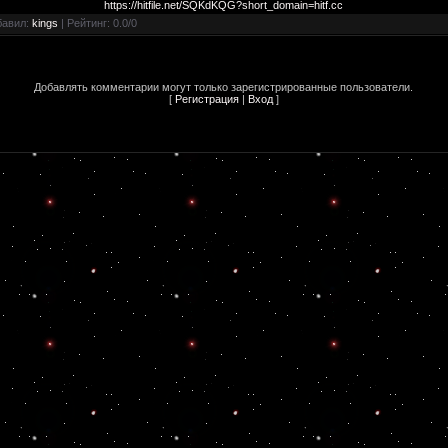
https://hitfile.net/SQKdKQG?short_domain=hitf.cc
бавил
:
kings
|
Рейтинг
:
0.0
/
0
Добавлять комментарии могут только зарегистрированные пользователи.
[
Регистрация
|
Вход
]