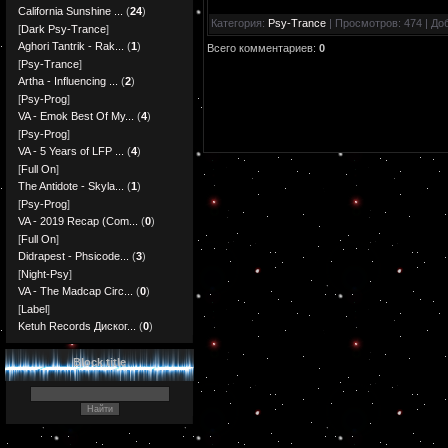
California Sunshine ...
(
24
)
Категория
:
Psy-Trance
|
Просмотров
: 474 |
До
[
Dark Psy-Trance
]
Aghori Tantrik - Rak...
(
1
)
Всего комментариев
:
0
[
Psy-Trance
]
Artha - Influencing ...
(
2
)
[
Psy-Prog
]
VA - Emok Best Of My...
(
4
)
[
Psy-Prog
]
VA - 5 Years of LFP ...
(
4
)
[
Full On
]
The Antidote - Skyla...
(
1
)
[
Psy-Prog
]
VA - 2019 Recap (Com...
(
0
)
[
Full On
]
Didrapest - Phsicode...
(
3
)
[
Night-Psy
]
VA - The Madcap Circ...
(
0
)
[
Label
]
Ketuh Records Диског...
(
0
)
Block title