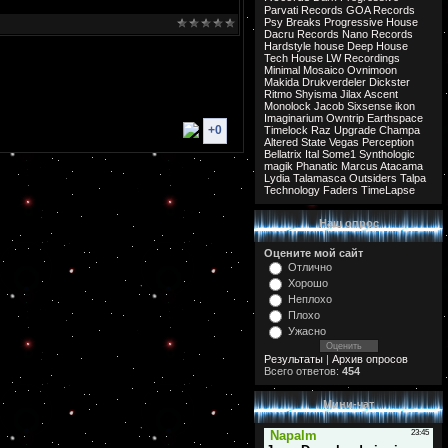
Parvati Records
GOA Records
Psy Breaks
Progressive House
Dacru Records
Nano Records
Hardstyle
house
Deep House
Tech House
LW Recordings
Minimal
Mosaico
Ovnimoon
Makida
Drukverdeler
Dickster
Ritmo
Shyisma
Jilax
Ascent
Monolock
Jacob
Sixsense
ikon
Imaginarium
Owntrip
Earthspace
+0
Timelock
Raz
Upgrade
Champa
Altered State
Vegas
Perception
Bellatrix
Ital
Some1
Synthologic
magik
Phanatic
Marcus
Atacama
Lydia
Talamasca
Outsiders
Talpa
Technology
Faders
TimeLapse
Наш опрос
Оцените мой сайт
Отлично
Хорошо
Неплохо
Плохо
Ужасно
Результаты
|
Архив опросов
Всего ответов:
454
Мини-чат