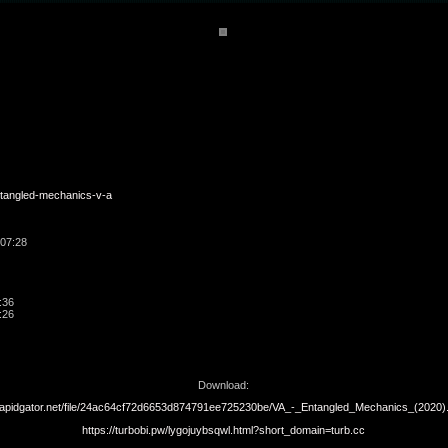
ntangled-mechanics-v-a
 07:28
:36
:26
Download:
/rapidgator.net/file/24ac64cf72d6653d874791ee725230be/VA_-_Entangled_Mechanics_(2020).
https://turbobi.pw/lygojuybsqwl.html?short_domain=turb.cc