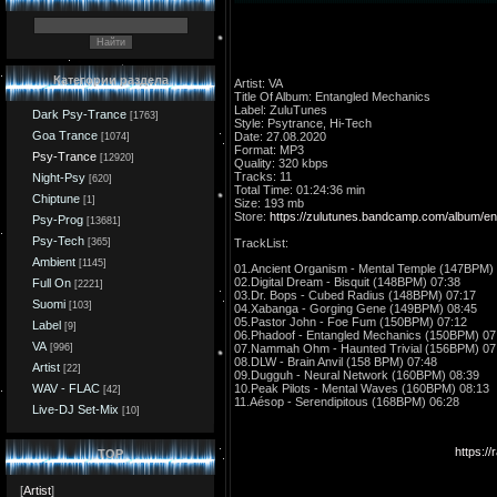
Категории раздела
Artist: VA
Title Of Album: Entangled Mechanics
Label: ZuluTunes
Dark Psy-Trance
[1763]
Style: Psytrance, Hi-Tech
Goa Trance
Date: 27.08.2020
[1074]
Format: MP3
Psy-Trance
[12920]
Quality: 320 kbps
Tracks: 11
Night-Psy
[620]
Total Time: 01:24:36 min
Chiptune
[1]
Size: 193 mb
Store:
https://zulutunes.bandcamp.com/album/e
Psy-Prog
[13681]
Psy-Tech
[365]
TrackList:
Ambient
[1145]
01.Ancient Organism - Mental Temple (147BPM)
02.Digital Dream - Bisquit (148BPM) 07:38
Full On
[2221]
03.Dr. Bops - Cubed Radius (148BPM) 07:17
Suomi
[103]
04.Xabanga - Gorging Gene (149BPM) 08:45
05.Pastor John - Foe Fum (150BPM) 07:12
Label
[9]
06.Phadoof - Entangled Mechanics (150BPM) 07
VA
07.Nammah Ohm - Haunted Trivial (156BPM) 07
[996]
08.DLW - Brain Anvil (158 BPM) 07:48
Artist
[22]
09.Dugguh - Neural Network (160BPM) 08:39
10.Peak Pilots - Mental Waves (160BPM) 08:13
WAV - FLAC
[42]
11.Aésop - Serendipitous (168BPM) 06:28
Live-DJ Set-Mix
[10]
https:/
TOP
[
Artist
]