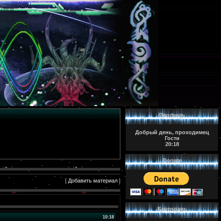
Профиль
Добрый день, проходимец
Гости
20:18
Donate
[
Добавить материал
]
Календарь
10:18