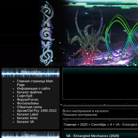
Меню сайта
Главная страница Main
Page
Информация о сайте
Каталог файлов
Софт/Soft
Форум/Forum
Фотоальбомы
Обратная связь
Архив/Old Psy 1990-2010
Всего материалов в каталоге:
Каталог Label
Показано материалов:
Каталог Artist
Каталог VA
Главная
»
2020
»
Сентябрь
»
4
» VA - Entangled
Поиск
VA - Entangled Mechanics (2020)