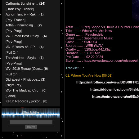
California Sunshine ...
(
24
)
[
Dark Psy-Trance
]
Aghori Tantrik - Rak...
(
1
)
[
Psy-Trance
]
Artha - Influencing ...
(
2
)
Artist ...... : Freq Shape Vs. Inuin & Counter Point
Title ....... : Where You Are Now
[
Psy-Prog
]
Genre ....... : Psychedelic
VA - Emok Best Of My...
(
4
)
Label ....... : Supernatural Music
[
Psy-Prog
]
Catnr ....... : SMR004
Source ...... : WEB (WAV)
VA - 5 Years of LFP ...
(
4
)
Quality ..... : 320kbps/44.1Khz
[
Full On
]
Duration .... : 06:01 Min
Pre.Date .... : 02.22.2024
The Antidote - Skyla...
(
1
)
Store ....... :
https://www.beatport.com/release/
[
Psy-Prog
]
Tracklist ... :
VA - 2019 Recap (Com...
(
0
)
[
Full On
]
01. Where You Are Now [06:01]
Didrapest - Phsicode...
(
3
)
https://nitroflare.com/view/BD508
[
Night-Psy
]
https://ddownload.com/6lis
VA - The Madcap Circ...
(
0
)
[
Label
]
https://mirrorace.org/m/8
Ketuh Records Диског...
(
0
)
Block title