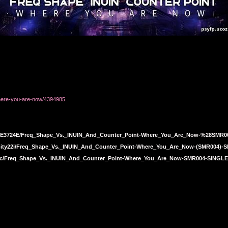
where-you-are-now/4394985
FF81E3724E/Freq_Shape_Vs._INUIN_And_Counter_Point-Where_You_Are_Now-%28SMR
kbity22i/Freq_Shape_Vs._INUIN_And_Counter_Point-Where_You_Are_Now-(SMR004)-
Ex0c/Freq_Shape_Vs._INUIN_And_Counter_Point-Where_You_Are_Now-SMR004-SINGLE