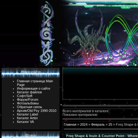
Меню сайта
Главная страница Main
Page
Информация о сайте
Каталог файлов
Софт/Soft
Форум/Forum
Фотоальбомы
Обратная связь
Архив/Old Psy 1990-2010
Всего материалов в каталоге:
Каталог Label
Показано материалов:
Каталог Artist
Каталог VA
Главная
»
2024
»
Февраль
»
25
» Freq Shape & 
Поиск
Freq Shape & Inuin & Counter Point - Wher