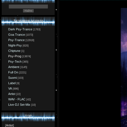
Категории раздела
Dark Psy-Trance
[1763]
Goa Trance
[1073]
Psy-Trance
[12918]
Night-Psy
[620]
Chiptune
[1]
Psy-Prog
[13674]
Psy-Tech
[365]
Ambient
[1145]
Full On
[2221]
Suomi
[103]
Label
[9]
VA
[996]
Artist
[22]
WAV - FLAC
[42]
Live-DJ Set-Mix
[10]
TOP
[
Artist
]