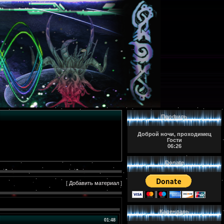
Профиль
Доброй ночи, проходимец
Гости
06:26
Donate
[
Добавить материал
]
Календарь
01:48