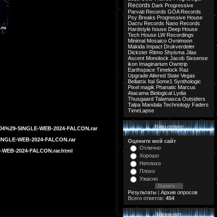
Records
Dark Progressive
Parvati Records
GOA Records
Psy Breaks
Progressive House
Dacru Records
Nano Records
Hardstyle
house
Deep House
Tech House
LW Recordings
Minimal
Mosaico
Ovnimoon
Makida
Impact
Drukverdeler
Dickster
Ritmo
Shyisma
Jilax
Ascent
Monolock
Jacob
Sixsense
ikon
Imaginarium
Owntrip
Earthspace
Timelock
Raz
Upgrade
Altered State
Vegas
Bellatrix
Ital
Some1
Synthologic
Pixel
magik
Phanatic
Marcus
Atacama
Biological
Lydia
Thusgaard
Talamasca
Outsiders
Talpa
Mandala
Technology
Faders
TimeLapse
Наш опрос
004%29-SINGLE-WEB-2024-FALCON.rar
SINGLE-WEB-2024-FALCON.rar
Оцените мой сайт
Отлично
-WEB-2024-FALCON.rar.html
Хорошо
Неплохо
Плохо
Ужасно
Результаты
|
Архив опросов
Всего ответов:
454
Мини-чат