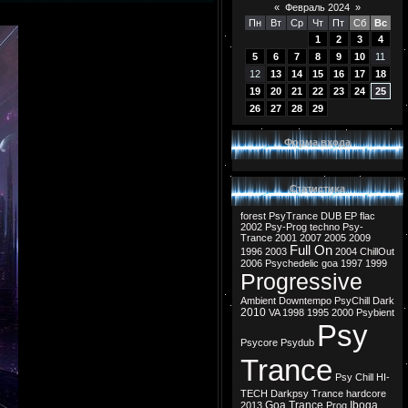
«
Февраль 2024
»
Пн
Вт
Ср
Чт
Пт
Сб
Вс
1
2
3
4
5
6
7
8
9
10
11
12
13
14
15
16
17
18
19
20
21
22
23
24
25
26
27
28
29
Форма входа
Статистика
forest
PsyTrance
DUB
EP
flac
2002
Psy-Prog
techno
Psy-
Trance
2001
2007
2005
2009
Full On
1996
2003
2004
ChillOut
2006
Psychedelic
goa
1997
1999
Progressive
Ambient
Downtempo
PsyChill
Dark
2010
VA
1998
1995
2000
Psybient
Psy
Psycore
Psydub
Trance
Psy Chill
HI-
TECH
Darkpsy
Trance
hardcore
Goa Trance
Iboga
2013
Prog