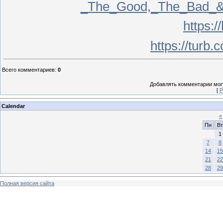
_The_Good,_The_Bad_&_
https:/
https://turb
Всего комментариев
:
0
Добавлять комментарии могу
[
Р
Calendar
«
Пн
Вт
1
7
8
14
15
21
22
28
29
Полная версия сайта