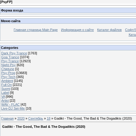
[
PsyFP
]
Форма входа
Меню сайта
Главная страница Main Page
Информация о сайте
Каталог файлов
Софт/S
Катал
Categories
Dark Psy-Trance
[1763]
Goa Trance
[1074]
Psy-Trance
[12923]
Night-Psy
[620]
Chiptune
[1]
Psy-Prog
[13683]
Psy-Tech
[365]
Ambient
[1145]
Full On
[2221]
Suomi
[103]
Label
[9]
VA
[996]
Artist
[22]
WAV - FLAC
[42]
Live-DJ Set-Mix
[10]
Главная
»
2020
»
Сентябрь
»
18
» Gadikt - The Good, The Bad & The Dogadikts (2020)
Gadikt - The Good, The Bad & The Dogadikts (2020)