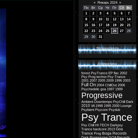
«
Январь 2024
»
Пн
Вт
Ср
Чт
Пт
Сб
Вс
1
2
3
4
5
6
7
8
9
10
11
12
13
14
15
16
17
18
19
20
21
22
23
24
25
26
27
28
29
30
31
Форма входа
Статистика
forest
PsyTrance
EP
flac
2002
Psy-Prog
techno
Psy-Trance
2001
2007
2005
2009
1996
2003
Full On
2004
ChillOut
2006
Psychedelic
goa
1997
1999
Progressive
Ambient
Downtempo
PsyChill
Dark
2010
VA
1998
1995
2000
Lounge
Psybient
Psycore
Psydub
Psy Trance
Psy Chill
HI-TECH
Darkpsy
Goa
Trance
hardcore
2013
Trance
Iboga Records
Prog
Dark Progressive
GOA Records