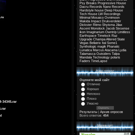
Psy Breaks
Progressive House
Dacru Records
Nano Records
Hardstyle
house
Deep House
Tech House
LW Recordings
Minimal
Mosaico
Ovnimoon
Makida
Impact
Drukverdeler
Dickster
Ritmo
Shyisma
Jilax
Ascent
Monolock
Jacob
Sixsense
ikon
Imaginarium
Owntrip
Limitless
Earthspace
Timelock
Raz
Upgrade
Champa
Altered State
Vegas
Bellatrix
Ital
Some1
Synthologic
magik
Phanatic
Lunatica
Marcus
Atacama
Lydia
Talamasca
Outsiders
Talpa
Mandala
Technology
polaris
Faders
TimeLapse
Наш опрос
Оцените мой сайт
Отлично
Хорошо
Неплохо
Плохо
-34345.rar
Ужасно
.rar
Результаты
|
Архив опросов
ml
Всего ответов:
454
Мини-чат