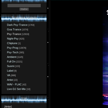
Категории раздела
Dark Psy-Trance
[1763]
Goa Trance
[1074]
Psy-Trance
[12919]
Night-Psy
[620]
Chiptune
[1]
Psy-Prog
[13676]
Psy-Tech
[365]
Ambient
[1145]
Full On
[2221]
Suomi
[103]
Label
[9]
VA
[996]
Artist
[22]
WAV - FLAC
[42]
Live-DJ Set-Mix
[10]
TOP
[
Artist
]