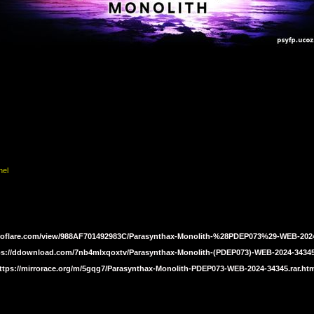
nel
itroflare.com/view/988AF701492983C/Parasynthax-Monolith-%28PDEP073%29-WEB-2024
ps://ddownload.com/7nb4mlxqoxtv/Parasynthax-Monolith-(PDEP073)-WEB-2024-34345
ttps://mirrorace.org/m/5gqg7/Parasynthax-Monolith-PDEP073-WEB-2024-34345.rar.ht