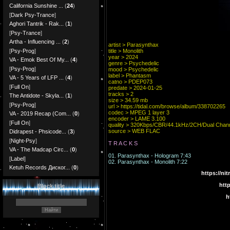
California Sunshine ...
(
24
)
[
Dark Psy-Trance
]
Aghori Tantrik - Rak...
(
1
)
[
Psy-Trance
]
Artha - Influencing ...
(
2
)
artist > Parasynthax
title > Monolith
[
Psy-Prog
]
year > 2024
VA - Emok Best Of My...
(
4
)
genre > Psychedelic
[
Psy-Prog
]
mood > Psychedelic
label > Phantasm
VA - 5 Years of LFP ...
(
4
)
catno > PDEP073
[
Full On
]
predate > 2024-01-25
tracks > 2
The Antidote - Skyla...
(
1
)
size > 34.59 mb
[
Psy-Prog
]
url >
https://tidal.com/browse/album/338702265
codec > MPEG 1 layer 3
VA - 2019 Recap (Com...
(
0
)
encoder > LAME 3.100
[
Full On
]
quality > 320Kbps/CBR/44.1kHz/2CH/Dual Chan
source > WEB FLAC
Didrapest - Phsicode...
(
3
)
[
Night-Psy
]
T R A C K S
VA - The Madcap Circ...
(
0
)
01. Parasynthax - Hologram 7:43
[
Label
]
02. Parasynthax - Monolith 7:22
Ketuh Records Диског...
(
0
)
https://n
htt
Block title
h