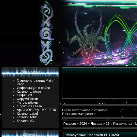
Меню сайта
Главная страница Main
Page
Информация о сайте
Каталог файлов
Софт/Soft
Форум/Forum
Фотоальбомы
Обратная связь
Архив/Old Psy 1990-2010
Всего материалов в каталоге:
Каталог Label
Показано материалов:
Каталог Artist
Каталог VA
Главная
»
2024
»
Январь
»
26
» Parasynthax - M
Поиск
Parasynthax - Monolith EP (2024)