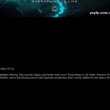
l Mix) 07:51
light offering, that sounds bigger and better than ever! 'Everything Is Life' finds Volcano On
melodies and a full driving groove with hypnotic production that's nicely dialled for the dance flo