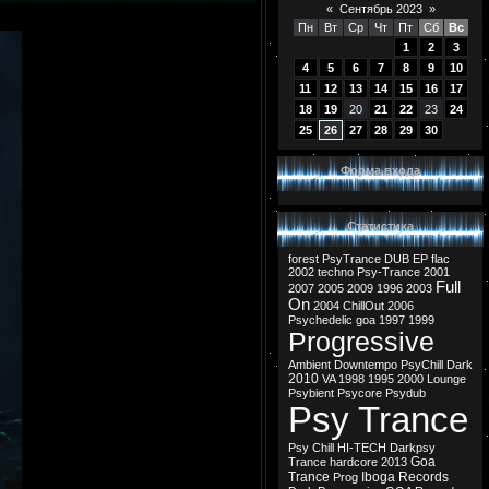
«
Сентябрь 2023
»
Пн
Вт
Ср
Чт
Пт
Сб
Вс
1
2
3
4
5
6
7
8
9
10
11
12
13
14
15
16
17
18
19
20
21
22
23
24
25
26
27
28
29
30
Форма входа
Статистика
forest
PsyTrance
DUB
EP
flac
2002
techno
Psy-Trance
2001
Full
2007
2005
2009
1996
2003
On
2004
ChillOut
2006
Psychedelic
goa
1997
1999
Progressive
Ambient
Downtempo
PsyChill
Dark
2010
VA
1998
1995
2000
Lounge
Psybient
Psycore
Psydub
Psy Trance
Psy Chill
HI-TECH
Darkpsy
Goa
Trance
hardcore
2013
Trance
Iboga Records
Prog