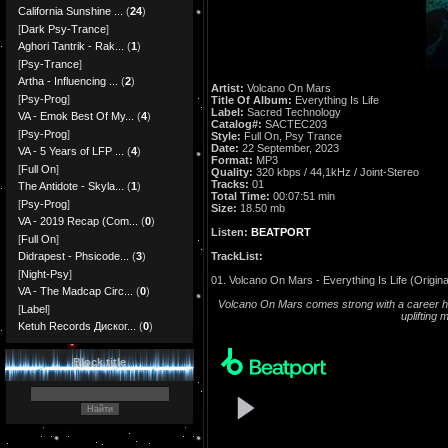
California Sunshine ...
(
24
)
[
Dark Psy-Trance
]
Aghori Tantrik - Rak...
(
1
)
[
Psy-Trance
]
Artha - Influencing ...
(
2
)
Artist:
Volcano On Mars
[
Psy-Prog
]
Title Of Album:
Everything Is Life
Label:
Sacred Technology
VA - Emok Best Of My...
(
4
)
Catalog#:
SACTEC203
[
Psy-Prog
]
Style:
Full On, Psy Trance
Date:
22 September, 2023
VA - 5 Years of LFP ...
(
4
)
Format:
MP3
[
Full On
]
Quality:
320 kbps / 44,1kHz / Joint-Stereo
Tracks:
01
The Antidote - Skyla...
(
1
)
Total Time:
00:07:51 min
[
Psy-Prog
]
Size:
18.50 mb
VA - 2019 Recap (Com...
(
0
)
Listen:
BEATPORT
[
Full On
]
TrackList:
Didrapest - Phsicode...
(
3
)
[
Night-Psy
]
01. Volcano On Mars - Everything Is Life (Origina
VA - The Madcap Circ...
(
0
)
Volcano On Mars comes strong with a career high
[
Label
]
uplifting 
Ketuh Records Диског...
(
0
)
Block title