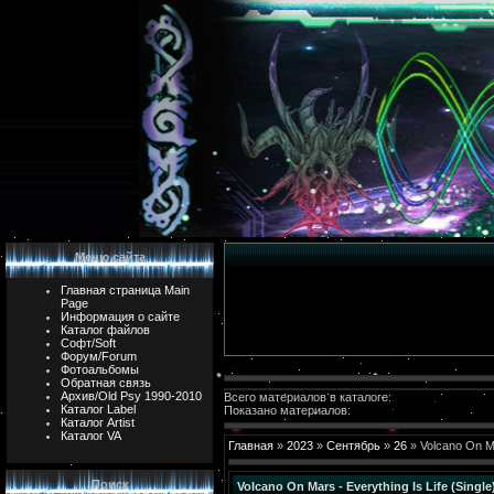
Меню сайта
Главная страница Main
Page
Информация о сайте
Каталог файлов
Софт/Soft
Форум/Forum
Фотоальбомы
Обратная связь
Архив/Old Psy 1990-2010
Всего материалов в каталоге:
Каталог Label
Показано материалов:
Каталог Artist
Каталог VA
Главная
»
2023
»
Сентябрь
»
26
» Volcano On Mar
Поиск
Volcano On Mars - Everything Is Life (Single