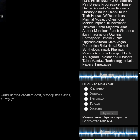
Dark Progressive
GOA Records
Psy Breaks
Progressive House
Dacru Records
Nano Records
Hardstyle
house
Deep House
Tech House
LW Recordings
Minimal
Mosaico
Ovnimoon
Makida
Impact
Drukverdeler
Dickster
Ritmo
Shyisma
Jilax
Ascent
Monolock
Jacob
Sixsense
ikon
Imaginarium
Owntrip
Earthspace
Timelock
Raz
Upgrade
Altered State
Vegas
Perception
Bellatrix
Ital
Some1
Synthologic
magik
Phanatic
Marcus
Atacama
Biological
Lydia
Thusgaard
Talamasca
Outsiders
Talpa
Mandala
Technology
polaris
Faders
TimeLapse
Наш опрос
Оцените мой сайт
Отлично
Хорошо
 Mars at their creative best, punchy bass lines,
Неплохо
or. Enjoy!
Плохо
Ужасно
Результаты
|
Архив опросов
Всего ответов:
454
Мини-чат