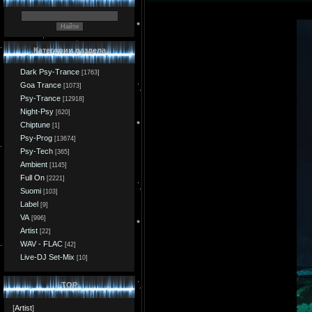
Категории раздела
Dark Psy-Trance
[1763]
Goa Trance
[1073]
Psy-Trance
[12918]
Night-Psy
[620]
Chiptune
[1]
Psy-Prog
[13674]
Psy-Tech
[365]
Ambient
[1145]
Full On
[2221]
Suomi
[103]
Label
[9]
VA
[996]
Artist
[22]
WAV - FLAC
[42]
Live-DJ Set-Mix
[10]
TOP
[
Artist
]