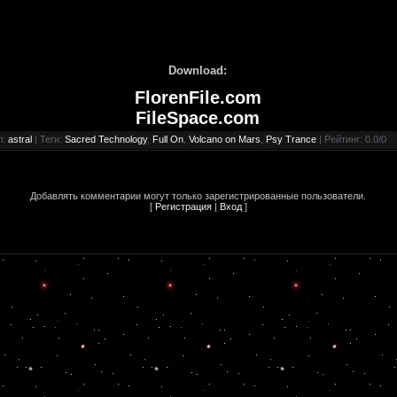
Download:
FlorenFile.com
FileSpace.com
л
:
astral
|
Теги
:
Sacred Technology
,
Full On
,
Volcano on Mars
,
Psy Trance
|
Рейтинг
:
0.0
/
0
Добавлять комментарии могут только зарегистрированные пользователи.
[
Регистрация
|
Вход
]