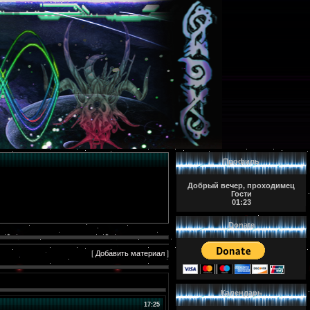
Профиль
Добрый вечер, проходимец
Гости
01:23
Donate
[
Добавить материал
]
Календарь
17:25