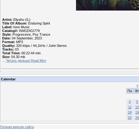
Artist:
Eliyahu (IL)
Title Of Album:
Enduring Spirit
Label:
Iono Music
Catalog#:
INM1DIGI779
Style:
Progressive, Psy Trance
Date:
04 September, 2023
Format:
MP3
Quality:
320 kbps / 44,1kHz / Joint-Stereo
Tracks:
03
Total Time:
00:22:44 min
Size:
54.30 mb
...
Читать дальше Read Me»
Calendar
«
Пн
Вт
4
5
11
12
18
19
25
26
Полная версия сайта