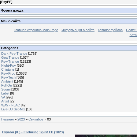
[
PsyFP
]
Форма входа
Меню сайта
Главная страница Main Page
Информация о сайте
Каталог файлов
Софт/S
Катал
Categories
Dark Psy-Trance
[1763]
Goa Trance
[1074]
Psy-Trance
[12923]
Night-Psy
[620]
Chiptune
[1]
Psy-Prog
[13683]
Psy-Tech
[365]
Ambient
[1145]
Full On
[2221]
Suomi
[103]
Label
[9]
VA
[996]
Artist
[22]
WAV - FLAC
[42]
Live-DJ Set-Mix
[10]
Главная
»
2023
»
Сентябрь
»
03
Eliyahu (IL) - Enduring Spirit EP (2023)