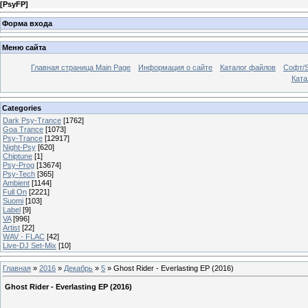
[
PsyFP
]
Форма входа
Меню сайта
Главная страница Main Page
Информация о сайте
Каталог файлов
Софт/S
Катал
Categories
Dark Psy-Trance
[1762]
Goa Trance
[1073]
Psy-Trance
[12917]
Night-Psy
[620]
Chiptune
[1]
Psy-Prog
[13674]
Psy-Tech
[365]
Ambient
[1144]
Full On
[2221]
Suomi
[103]
Label
[9]
VA
[996]
Artist
[22]
WAV - FLAC
[42]
Live-DJ Set-Mix
[10]
Главная
»
2016
»
Декабрь
»
5
» Ghost Rider - Everlasting EP (2016)
Ghost Rider - Everlasting EP (2016)