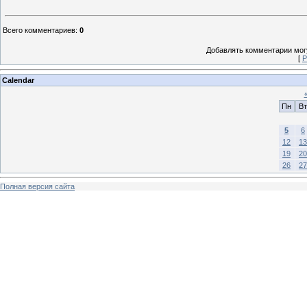
Всего комментариев
:
0
Добавлять комментарии могу
[
Р
Calendar
Пн
Вт
5
6
12
13
19
20
26
27
Полная версия сайта