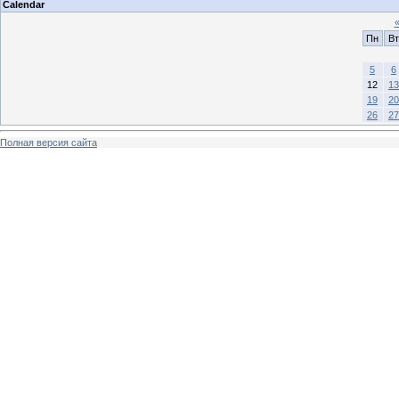
Calendar
Пн
Вт
5
6
12
13
19
20
26
27
Полная версия сайта