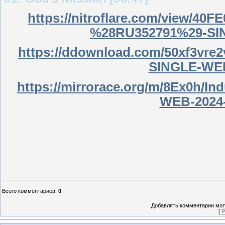
https://nitroflare.com/view/40
%28RU352791%29-SI
https://ddownload.com/50xf3vre2
SINGLE-WEB
https://mirrorace.org/m/8Ex0h/I
WEB-2024-
Всего комментариев
:
0
Добавлять комментарии могу
[
Р