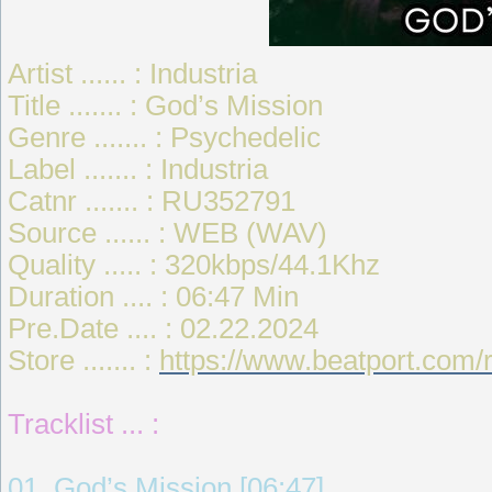
Artist ...... : Industria
Title ....... : God’s Mission
Genre ....... : Psychedelic
Label ....... : Industria
Catnr ....... : RU352791
Source ...... : WEB (WAV)
Quality ..... : 320kbps/44.1Khz
Duration .... : 06:47 Min
Pre.Date .... : 02.22.2024
Store ....... :
https://www.beatport.com
Tracklist ... :
01. God’s Mission [06:47]