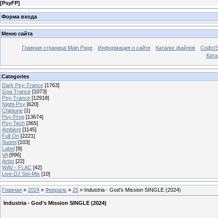
[
PsyFP
]
Форма входа
Меню сайта
Главная страница Main Page
Информация о сайте
Каталог файлов
Софт/S
Катал
Categories
Dark Psy-Trance
[1763]
Goa Trance
[1073]
Psy-Trance
[12918]
Night-Psy
[620]
Chiptune
[1]
Psy-Prog
[13674]
Psy-Tech
[365]
Ambient
[1145]
Full On
[2221]
Suomi
[103]
Label
[9]
VA
[996]
Artist
[22]
WAV - FLAC
[42]
Live-DJ Set-Mix
[10]
Главная
»
2024
»
Февраль
»
25
» Industria - God’s Mission SINGLE (2024)
Industria - God’s Mission SINGLE (2024)