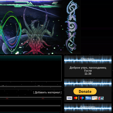
Профиль
Доброе утро, проходимец
Гости
11:39
Donate
[
Добавить материал
]
Календарь