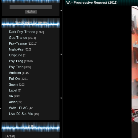
VA - Progressive Request (2011)
Категории раздела
Dark Psy-Trance
[1763]
Goa Trance
[1074]
Psy-Trance
[12919]
Night-Psy
[620]
Chiptune
[1]
Psy-Prog
[13676]
Psy-Tech
[365]
Ambient
[1145]
Full On
[2221]
Suomi
[103]
Label
[9]
VA
[996]
Artist
[22]
WAV - FLAC
[42]
Live-DJ Set-Mix
[10]
TOP
[
Artist
]