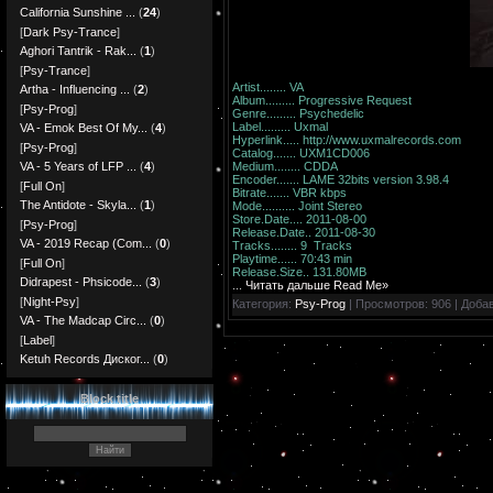
California Sunshine ...
(
24
)
[
Dark Psy-Trance
]
Aghori Tantrik - Rak...
(
1
)
[
Psy-Trance
]
Artist........ VA
Artha - Influencing ...
(
2
)
Album......... Progressive Request
[
Psy-Prog
]
Genre......... Psychedelic
Label......... Uxmal
VA - Emok Best Of My...
(
4
)
Hyperlink..... http://www.uxmalrecords.com
[
Psy-Prog
]
Catalog....... UXM1CD006
Medium........ CDDA
VA - 5 Years of LFP ...
(
4
)
Encoder....... LAME 32bits version 3.98.4
[
Full On
]
Bitrate....... VBR kbps
The Antidote - Skyla...
(
1
)
Mode.......... Joint Stereo
Store.Date.... 2011-08-00
[
Psy-Prog
]
Release.Date.. 2011-08-30
VA - 2019 Recap (Com...
(
0
)
Tracks........ 9 Tracks
Playtime...... 70:43 min
[
Full On
]
Release.Size.. 131.80MB
Didrapest - Phsicode...
(
3
)
...
Читать дальше Read Me»
[
Night-Psy
]
Категория:
Psy-Prog
| Просмотров: 906 | Доба
VA - The Madcap Circ...
(
0
)
[
Label
]
Ketuh Records Диског...
(
0
)
Block title