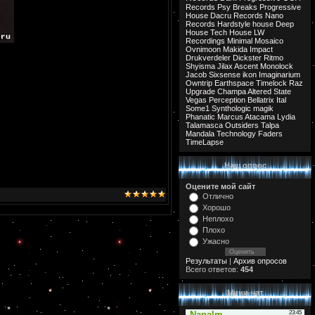
Records
Psy Breaks
Progressive
House
Dacru Records
Nano
Records
Hardstyle
house
Deep
House
Tech House
LW
Recordings
Minimal
Mosaico
Ovnimoon
Makida
Impact
Drukverdeler
Dickster
Ritmo
Shyisma
Jilax
Ascent
Monolock
Jacob
Sixsense
ikon
Imaginarium
Owntrip
Earthspace
Timelock
Raz
Upgrade
Champa
Altered State
Vegas
Perception
Bellatrix
Ital
Some1
Synthologic
magik
Phanatic
Marcus
Atacama
Lydia
Talamasca
Outsiders
Talpa
Mandala
Technology
Faders
TimeLapse
Наш опрос
Оцените мой сайт
Отлично
Хорошо
Неплохо
Плохо
Ужасно
Результаты
|
Архив опросов
Всего ответов:
454
Мини-чат