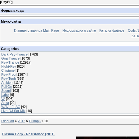
[
PsyFP
]
Форма входа
Меню сайта
Главная страница Main Page
Информация о сайте
Каталог файлов
Софт/S
Катал
Categories
Dark Psy-Trance
[1763]
Goa Trance
[1073]
Psy-Trance
[12917]
Night-Psy
[620]
Chiptune
[1]
Psy-Prog
[13674]
Psy-Tech
[365]
Ambient
[1145]
Full On
[2221]
Suomi
[103]
Label
[9]
VA
[996]
Artist
[22]
WAV - FLAC
[42]
Live-DJ Set-Mix
[10]
Главная
»
2012
»
Январь
»
20
Plasma Corp - Resistance (2011)