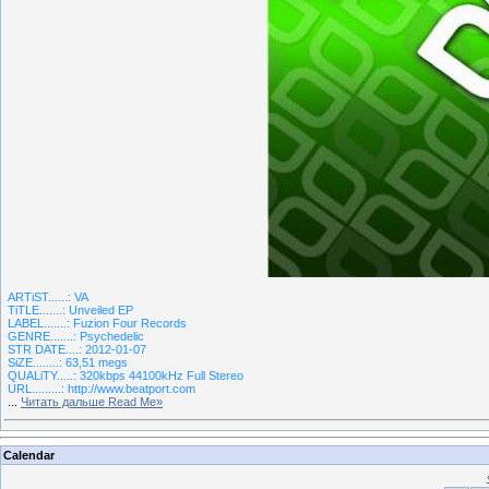
ARTiST......: VA
TiTLE.......: Unveiled EP
LABEL.......: Fuzion Four Records
GENRE.......: Psychedelic
STR DATE....: 2012-01-07
SiZE........: 63,51 megs
QUALiTY.....: 320kbps 44100kHz Full Stereo
URL.........: http://www.beatport.com
...
Читать дальше Read Me»
Calendar