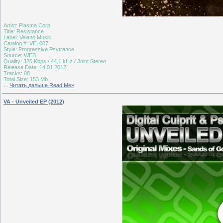
Artist: Plasma Corp.
Title: Resistance
Label: Veleno Music
Catalog #: VEL007
Style: Progressive Psytrance
Source: WEB
Quality: 320 Kbps / 44,1 kHz / Joint Stereo
Release Date: 14.01.2012
Tracks: 08
Total Size:
153 Mb
...
Читать дальше Read Me»
VA - Unveiled EP (2012)