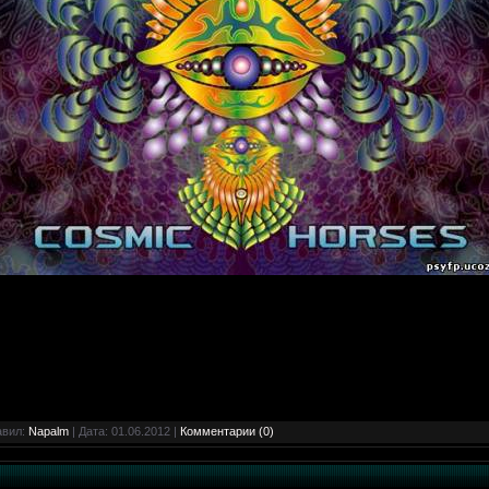
авил:
Napalm
| Дата:
01.06.2012
|
Комментарии (0)