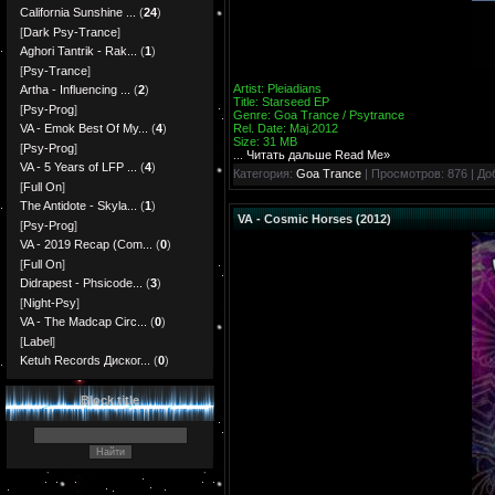
California Sunshine ...
(
24
)
[
Dark Psy-Trance
]
Aghori Tantrik - Rak...
(
1
)
[
Psy-Trance
]
Artist: Pleiadians
Artha - Influencing ...
(
2
)
Title: Starseed EP
[
Psy-Prog
]
Genre: Goa Trance / Psytrance
Rel. Date: Maj.2012
VA - Emok Best Of My...
(
4
)
Size: 31 MB
[
Psy-Prog
]
...
Читать дальше Read Me»
VA - 5 Years of LFP ...
(
4
)
Категория:
Goa Trance
| Просмотров: 876 | До
[
Full On
]
The Antidote - Skyla...
(
1
)
VA - Cosmic Horses (2012)
[
Psy-Prog
]
VA - 2019 Recap (Com...
(
0
)
[
Full On
]
Didrapest - Phsicode...
(
3
)
[
Night-Psy
]
VA - The Madcap Circ...
(
0
)
[
Label
]
Ketuh Records Диског...
(
0
)
Block title