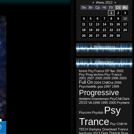
«
Июнь 2012
»
Пн
Вт
Ср
Чт
Пт
Сб
Вс
1
2
3
4
5
6
7
8
9
10
11
12
13
14
15
16
17
18
19
20
21
22
23
24
25
26
27
28
29
30
Форма входа
Статистика
forest
PsyTrance
EP
flac
2002
Psy-Prog
techno
Psy-Trance
2001
2007
2005
2009
1996
2003
Full On
2004
ChillOut
2006
Psychedelic
goa
1997
1999
Progressive
Ambient
Downtempo
PsyChill
Dark
2010
VA
1998
1995
2000
Psybient
Psy
Psycore
Psydub
Trance
Psy Chill
HI-
TECH
Darkpsy
Download
Trance
Goa Trance
hardcore
2013
Prog