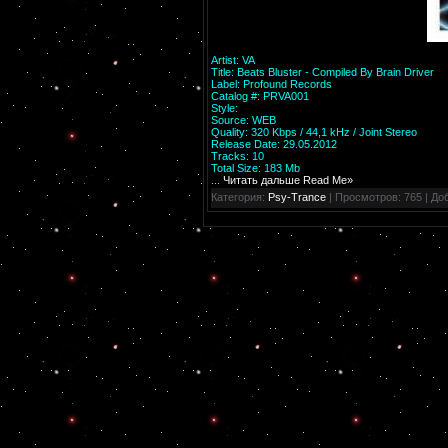
Artist: VA
Title: Beats Bluster - Compiled By Brain Driver
Label: Profound Records
Catalog #: PRVA001
Style:
Psytrance
Source: WEB
Quality: 320 Kbps / 44,1 kHz / Joint Stereo
Release Date: 29.05.2012
Tracks: 10
Total Size: 183 Mb
...
Читать дальше Read Me»
Категория:
Psy-Trance
| Просмотров: 765 | До