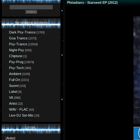
Pleiadians - Starseed EP (2012)
Категории раздела
Dark Psy-Trance
[1763]
Goa Trance
[1073]
Psy-Trance
[12918]
Night-Psy
[620]
Chiptune
[1]
Psy-Prog
[13674]
Psy-Tech
[365]
Ambient
[1145]
Full On
[2221]
Suomi
[103]
Label
[9]
VA
[996]
Artist
[22]
WAV - FLAC
[42]
Live-DJ Set-Mix
[10]
TOP
[
Artist
]