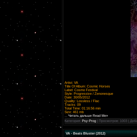
Artist: VA
Title Of Album: Cosmic Horses
Label: Cosmo Festival
Style: Progressive / Zenonesque
Date: 30/05/2012
Quality: Lossless / Flac
Tracks: 09
Total Time: 01:16:56 min
Size: 461 mb
...
Читать дальше Read Me»
Категория:
Psy-Prog
| Просмотров: 1003 | Доб
VA - Beats Bluster (2012)