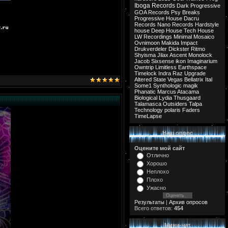
Iboga Records
Dark Progressive
GOA Records
Psy Breaks
Progressive House
Dacru
Records
Nano Records
Hardstyle
house
Deep House
Tech House
LW Recordings
Minimal
Mosaico
Ovnimoon
Makida
Impact
Drukverdeler
Dickster
Ritmo
Shyisma
Jilax
Ascent
Monolock
Jacob
Sixsense
ikon
Imaginarium
Owntrip
Limitless
Earthspace
Timelock
Indra
Raz
Upgrade
Altered State
Vegas
Bellatrix
Ital
Some1
Synthologic
magik
Phanatic
Marcus
Atacama
Biological
Lydia
Thusgaard
Talamasca
Outsiders
Talpa
Technology
polaris
Faders
TimeLapse
Наш опрос
Оцените мой сайт
Отлично
Хорошо
Неплохо
Плохо
Ужасно
Результаты
|
Архив опросов
Всего ответов:
454
Мини-чат