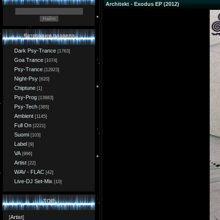
Architekt - Exodus EP (2012)
Категории раздела
Dark Psy-Trance
[1763]
Goa Trance
[1074]
Psy-Trance
[12923]
Night-Psy
[620]
Chiptune
[1]
Psy-Prog
[13683]
Psy-Tech
[365]
Ambient
[1145]
Full On
[2221]
Suomi
[103]
Label
[9]
VA
[996]
Artist
[22]
WAV - FLAC
[42]
Live-DJ Set-Mix
[10]
TOP
[
Artist
]