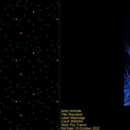
Artist: Animalis
Title: Raveland
Label: Mainstage
Cat.#: MSD004
Style: Psy Trance
Rel Date: 15 October, 2012