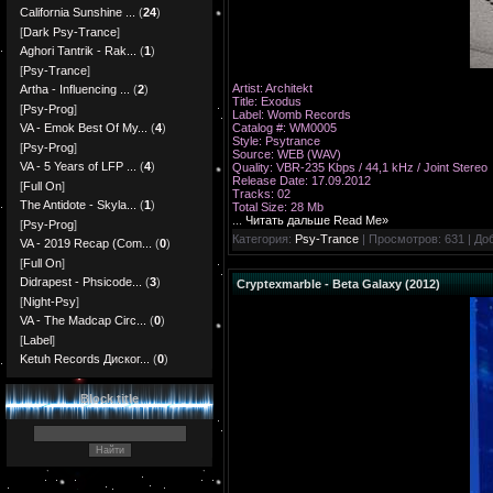
California Sunshine ...
(
24
)
[
Dark Psy-Trance
]
Aghori Tantrik - Rak...
(
1
)
[
Psy-Trance
]
Artist: Architekt
Artha - Influencing ...
(
2
)
Title: Exodus
[
Psy-Prog
]
Label: Womb Records
Catalog #: WM0005
VA - Emok Best Of My...
(
4
)
Style: Psytrance
[
Psy-Prog
]
Source: WEB (WAV)
VA - 5 Years of LFP ...
(
4
)
Quality: VBR-235 Kbps / 44,1 kHz / Joint Stereo
Release Date: 17.09.2012
[
Full On
]
Tracks: 02
The Antidote - Skyla...
(
1
)
Total Size: 28 Mb
...
Читать дальше Read Me»
[
Psy-Prog
]
Категория:
Psy-Trance
| Просмотров: 631 | До
VA - 2019 Recap (Com...
(
0
)
[
Full On
]
Didrapest - Phsicode...
(
3
)
Cryptexmarble - Beta Galaxy (2012)
[
Night-Psy
]
VA - The Madcap Circ...
(
0
)
[
Label
]
Ketuh Records Диског...
(
0
)
Block title