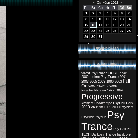
«
Октябрь 2012
»
Пн
Вт
Ср
Чт
Пт
Сб
Вс
1
2
3
4
5
6
7
8
9
10
11
12
13
14
15
16
17
18
19
20
21
22
23
24
25
26
27
28
29
30
31
Форма входа
Статистика
forest
PsyTrance
DUB
EP
flac
2002
techno
Psy-Trance
2001
Full
2007
2005
2009
1996
2003
On
2004
ChillOut
2006
Psychedelic
goa
1997
1999
Progressive
Ambient
Downtempo
PsyChill
Dark
2010
VA
1998
1995
2000
Psybient
Psy
Psycore
Psydub
Trance
Psy Chill
HI-
TECH
Darkpsy
Trance
hardcore