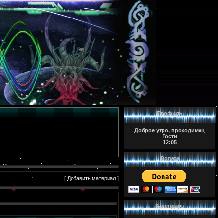
Профиль
Доброе утро, проходимец
Гости
12:05
Donate
[
Добавить материал
]
Календарь