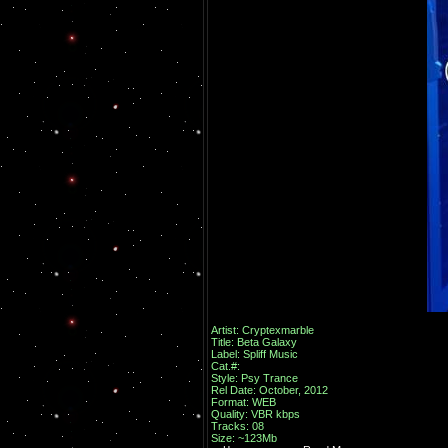
Artist: Cryptexmarble
Title: Beta Galaxy
Label: Spliff Music
Cat.#:
Style: Psy Trance
Rel Date: October, 2012
Format: WEB
Quality: VBR kbps
Tracks: 08
Size: ~123Mb