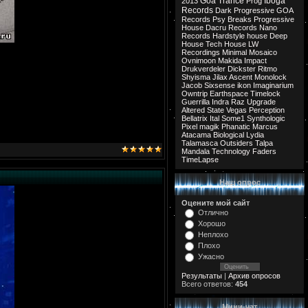
Goa Trance
Iboga
2013
Prog
Records
Dark Progressive
GOA
Records
Psy Breaks
Progressive
House
Dacru Records
Nano
Records
Hardstyle
house
Deep
House
Tech House
LW
Recordings
Minimal
Mosaico
Ovnimoon
Makida
Impact
Drukverdeler
Dickster
Ritmo
Shyisma
Jilax
Ascent
Monolock
Jacob
Sixsense
ikon
Imaginarium
Owntrip
Earthspace
Timelock
Guerrilla
Indra
Raz
Upgrade
Altered State
Vegas
Perception
Bellatrix
Ital
Some1
Synthologic
Pixel
magik
Phanatic
Marcus
Atacama
Biological
Lydia
Talamasca
Outsiders
Talpa
Mandala
Technology
Faders
TimeLapse
Наш опрос
Оцените мой сайт
Отлично
Хорошо
Неплохо
Плохо
Ужасно
Результаты
|
Архив опросов
Всего ответов:
454
Мини-чат