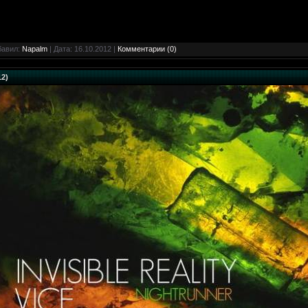
бавил:
Napalm
| Дата:
16.10.2012
|
Комментарии (0)
12)