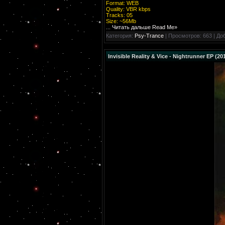
Format: WEB
Quality: VBR kbps
Tracks: 05
Size: ~56Mb
...
Читать дальше Read Me»
Категория:
Psy-Trance
| Просмотров: 663 | До
Invisible Reality & Vice - Nightrunner EP (20