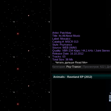
Artist: Patchbay
Title: Its All About Music
Label: Mosaico
Catalog #: MSCR 013
Style: Psytrance
Source: WEB (WAV)
Quality: VBR-234 Kbps / 44,1 kHz / Joint Stereo
Release Date: 16.10.2012
Tracks: 03
Total Size: 38 Mb
...
Читать дальше Read Me»
Категория:
Psy-Trance
| Просмотров: 622 | До
Animalis - Raveland EP (2012)