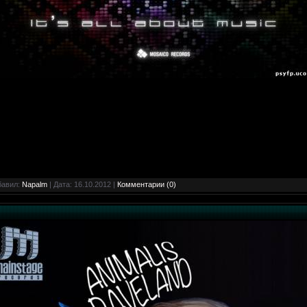
бавил:
Napalm
| Дата:
16.10.2012
|
Комментарии (0)