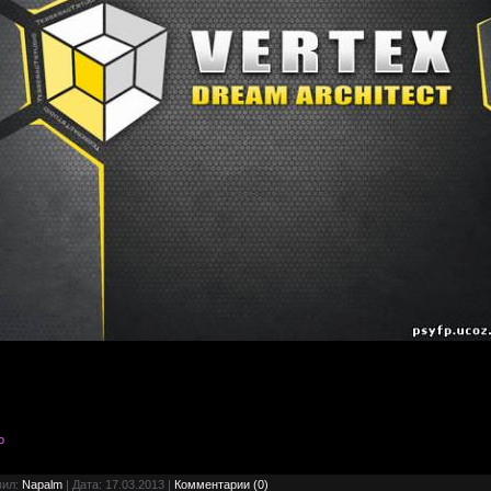
o
вил:
Napalm
| Дата:
17.03.2013
|
Комментарии (0)