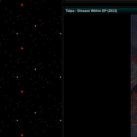
Talpa - Disease Within EP (2013)