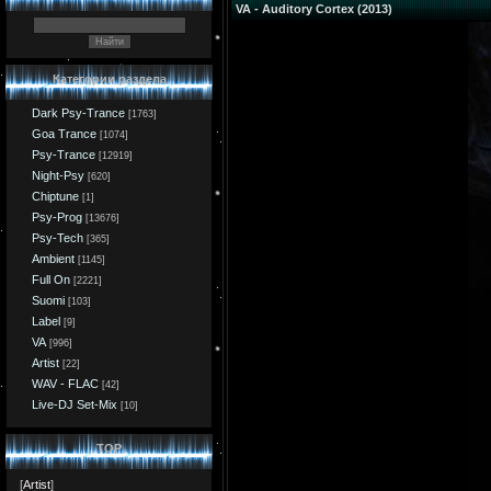
VA - Auditory Cortex (2013)
Категории раздела
Dark Psy-Trance
[1763]
Goa Trance
[1074]
Psy-Trance
[12919]
Night-Psy
[620]
Chiptune
[1]
Psy-Prog
[13676]
Psy-Tech
[365]
Ambient
[1145]
Full On
[2221]
Suomi
[103]
Label
[9]
VA
[996]
Artist
[22]
WAV - FLAC
[42]
Live-DJ Set-Mix
[10]
TOP
[
Artist
]