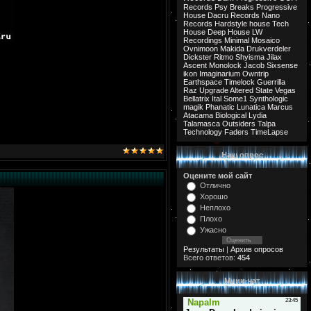
Records
Psy Breaks
Progressive
House
Dacru Records
Nano
Records
Hardstyle
house
Tech
House
Deep House
LW
Recordings
Minimal
Mosaico
Ovnimoon
Makida
Drukverdeler
Dickster
Ritmo
Shyisma
Jilax
Ascent
Monolock
Jacob
Sixsense
ikon
Imaginarium
Owntrip
Earthspace
Timelock
Guerrilla
Raz
Upgrade
Altered State
Vegas
Bellatrix
Ital
Some1
Synthologic
magik
Phanatic
Lunatica
Marcus
Atacama
Biological
Lydia
Talamasca
Outsiders
Talpa
Technology
Faders
TimeLapse
Наш опрос
Оцените мой сайт
Отлично
Хорошо
Неплохо
Плохо
Ужасно
Результаты
|
Архив опросов
Всего ответов:
454
Мини-чат