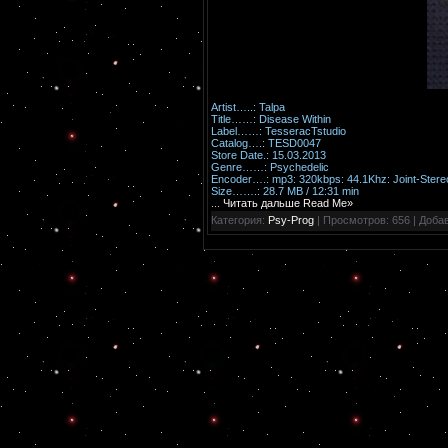
Artist…..: Talpa
Title……: Disease Within
Label……: TesseracTstudio
Catalog….: TESD0047
Store Date.: 15.03.2013
Genre……: Psychedelic
Encoder….: mp3: 320kbps: 44.1Khz: Joint-Stere
Size…….: 28.7 MB / 12:31 min
...
Читать дальше Read Me»
Категория:
Psy-Prog
| Просмотров: 656 | Доба