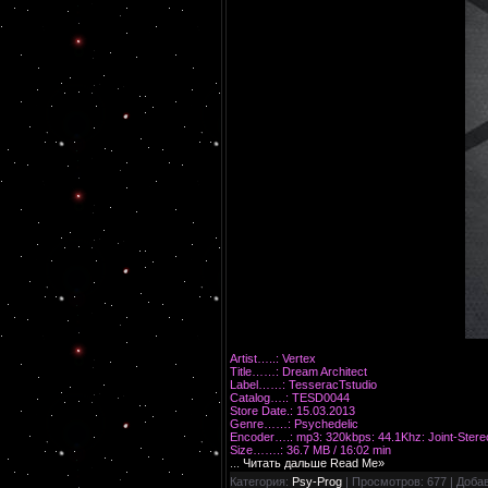
Artist…..: Vertex
Title……: Dream Architect
Label……: TesseracTstudio
Catalog….: TESD0044
Store Date.: 15.03.2013
Genre……: Psychedelic
Encoder….: mp3: 320kbps: 44.1Khz: Joint-Stere
Size…….: 36.7 MB / 16:02 min
...
Читать дальше Read Me»
Категория:
Psy-Prog
| Просмотров: 677 | Доба