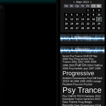
«
Март 2013
»
Пн
Вт
Ср
Чт
Пт
Сб
Вс
1
2
3
4
5
6
7
8
9
10
11
12
13
14
15
16
17
18
19
20
21
22
23
24
25
26
27
28
29
30
31
Форма входа
Статистика
forest
PsyTrance
DUB
EP
flac
2002
Psy-Prog
techno
Psy-
Trance
2001
2007
2005
2009
Full On
1996
2003
2004
ChillOut
2006
Psychedelic
goa
1997
1999
Progressive
Ambient
Downtempo
PsyChill
Dark
2010
VA
1998
1995
2000
Lounge
Psybient
Psycore
Psydub
Psy Trance
Psy Chill
HI-TECH
Darkpsy
2012
Download
Trance
hardcore
2013
Goa Trance
Iboga
Prog
Records
Dark Progressive
GOA