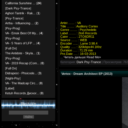
California Sunshine ...
(
24
)
[
Dark Psy-Trance
]
Aghori Tantrik - Rak...
(
1
)
[
Psy-Trance
]
Artist …… : VA
Artha - Influencing ...
(
2
)
Title ……. : Auditory Cortex
[
Psy-Prog
]
Genre ……. : Psychedelic
Label ……. : 2to6 Records
VA - Emok Best Of My...
(
4
)
Catnr ……. : 2TO6DR11
[
Psy-Prog
]
Source …… : WEB
VA - 5 Years of LFP ...
(
4
)
Encoder ….. : Lame 3.98.4
Quality ….. : 320kbps44.1Khz
[
Full On
]
Duration …. : 71:29 min
The Antidote - Skyla...
(
1
)
Pre.Date …. : 16-03-2013
...
Читать дальше Read Me»
[
Psy-Prog
]
Категория:
Dark Psy-Trance
| Просмотров: 763
VA - 2019 Recap (Com...
(
0
)
[
Full On
]
Didrapest - Phsicode...
(
3
)
Vertex - Dream Architect EP (2013)
[
Night-Psy
]
VA - The Madcap Circ...
(
0
)
[
Label
]
Ketuh Records Диског...
(
0
)
Block title