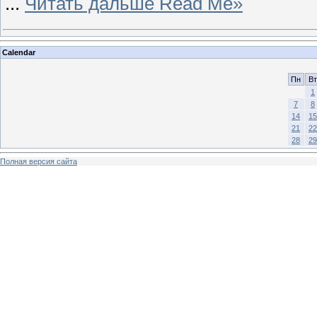
...
Читать дальше Read Me»
Calendar
Пн
Вт
1
7
8
14
15
21
22
28
29
Полная версия сайта