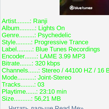
Artist........: Ranji
Album.........: Lights On
Genre.........: Psychedelic
Style.........: Progressive Trance
Label.........: Blue Tunes Recordings
Encoder.......: LAME 3.99 MP3
Bitrate.......: 320 kbps
Channels......: Stereo / 44100 HZ / 16 B
Mode..........: Joint-Stereo
Tracks........: 03
Playtime......: 23:10 min
Size..........: 56,21 MB
...
Читать дальше Read Me»