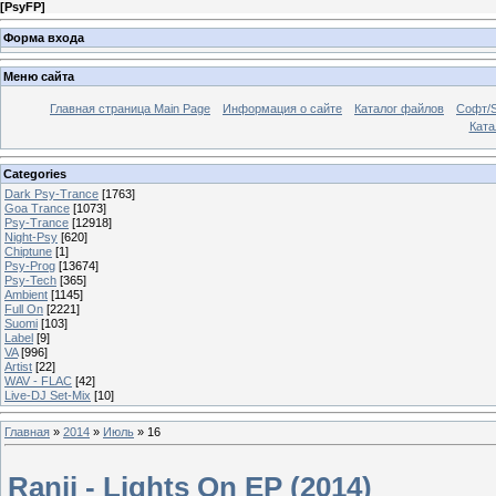
[
PsyFP
]
Форма входа
Меню сайта
Главная страница Main Page
Информация о сайте
Каталог файлов
Софт/S
Катал
Categories
Dark Psy-Trance
[1763]
Goa Trance
[1073]
Psy-Trance
[12918]
Night-Psy
[620]
Chiptune
[1]
Psy-Prog
[13674]
Psy-Tech
[365]
Ambient
[1145]
Full On
[2221]
Suomi
[103]
Label
[9]
VA
[996]
Artist
[22]
WAV - FLAC
[42]
Live-DJ Set-Mix
[10]
Главная
»
2014
»
Июль
»
16
Ranji - Lights On EP (2014)