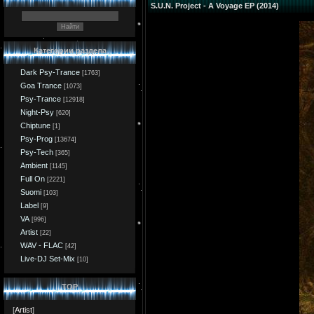
S.U.N. Project - A Voyage EP (2014)
Категории раздела
Dark Psy-Trance
[1763]
Goa Trance
[1073]
Psy-Trance
[12918]
Night-Psy
[620]
Chiptune
[1]
Psy-Prog
[13674]
Psy-Tech
[365]
Ambient
[1145]
Full On
[2221]
Suomi
[103]
Label
[9]
VA
[996]
Artist
[22]
WAV - FLAC
[42]
Live-DJ Set-Mix
[10]
TOP
[
Artist
]