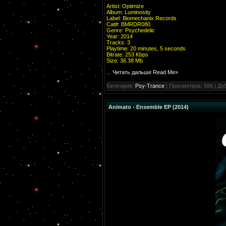
Artist: Optimize
Album: Luminosity
Label: Biomechanix Records
Cat#: BMRDR080
Genre: Psychedelic
Year: 2014
Tracks: 3
Playtime: 20 minutes, 5 seconds
Bitrate: 253 Kbps
Size: 36.38 Mb
...
Читать дальше Read Me»
Категория:
Psy-Trance
| Просмотров: 596 | До
Animato - Ensemble EP (2014)