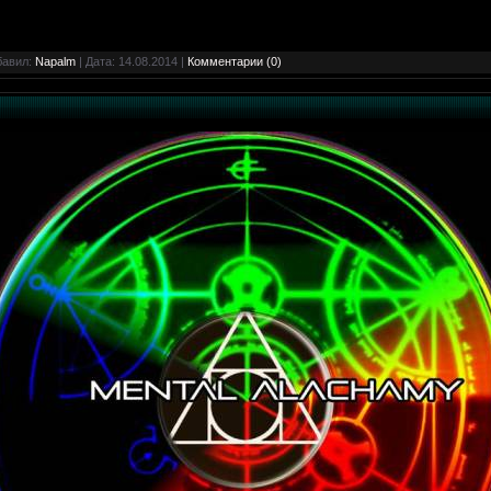
бавил:
Napalm
| Дата:
14.08.2014
|
Комментарии (0)