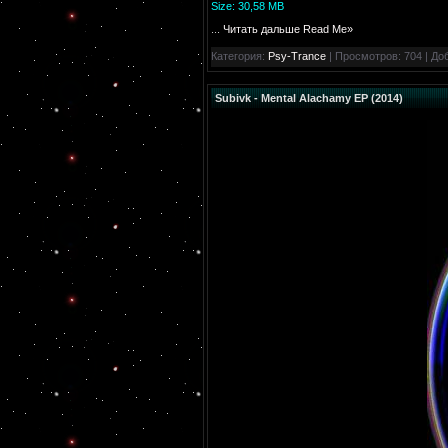
Size: 30,58 MB
...
Читать дальше Read Me»
Категория:
Psy-Trance
| Просмотров: 704 | До
Subivk - Mental Alachamy EP (2014)