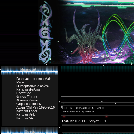
Меню сайта
Главная страница Main
Page
Информация о сайте
Каталог файлов
Софт/Soft
Форум/Forum
Фотоальбомы
Обратная связь
Архив/Old Psy 1990-2010
Всего материалов в каталоге:
Каталог Label
Показано материалов:
Каталог Artist
Каталог VA
Главная
»
2014
»
Август
»
14
Поиск