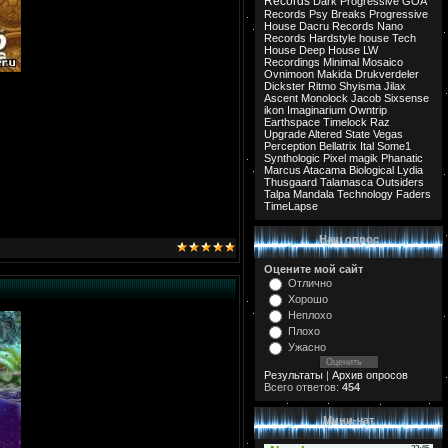
Records
Dark Progressive
GOA
Records
Psy Breaks
Progressive
House
Dacru Records
Nano
Records
Hardstyle
house
Tech
House
Deep House
LW
Recordings
Minimal
Mosaico
Ovnimoon
Makida
Drukverdeler
Dickster
Ritmo
Shyisma
Jilax
Ascent
Monolock
Jacob
Sixsense
ikon
Imaginarium
Owntrip
Earthspace
Timelock
Raz
Upgrade
Altered State
Vegas
Perception
Bellatrix
Ital
Some1
Synthologic
Pixel
magik
Phanatic
Marcus
Atacama
Biological
Lydia
Thusgaard
Talamasca
Outsiders
Talpa
Mandala
Technology
Faders
TimeLapse
Наш опрос
Оцените мой сайт
Отлично
Хорошо
Неплохо
Плохо
Ужасно
Результаты
|
Архив опросов
Всего ответов:
454
Мини-чат