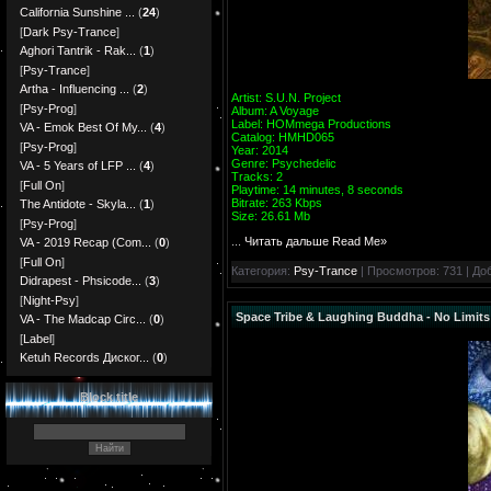
California Sunshine ...
(
24
)
[
Dark Psy-Trance
]
Aghori Tantrik - Rak...
(
1
)
[
Psy-Trance
]
Artha - Influencing ...
(
2
)
Artist: S.U.N. Project
[
Psy-Prog
]
Album: A Voyage
Label: HOMmega Productions
VA - Emok Best Of My...
(
4
)
Catalog: HMHD065
[
Psy-Prog
]
Year: 2014
Genre: Psychedelic
VA - 5 Years of LFP ...
(
4
)
Tracks: 2
[
Full On
]
Playtime: 14 minutes, 8 seconds
Bitrate: 263 Kbps
The Antidote - Skyla...
(
1
)
Size: 26.61 Mb
[
Psy-Prog
]
...
Читать дальше Read Me»
VA - 2019 Recap (Com...
(
0
)
[
Full On
]
Категория:
Psy-Trance
| Просмотров: 731 | До
Didrapest - Phsicode...
(
3
)
[
Night-Psy
]
Space Tribe & Laughing Buddha - No Limits
VA - The Madcap Circ...
(
0
)
[
Label
]
Ketuh Records Диског...
(
0
)
Block title