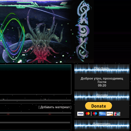
Профиль
Доброе утро, проходимец
Гости
09:20
Donate
[
Добавить материал
]
Календарь