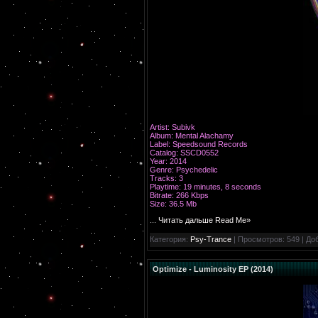
Artist: Subivk
Album: Mental Alachamy
Label: Speedsound Records
Catalog: SSCD0552
Year: 2014
Genre: Psychedelic
Tracks: 3
Playtime: 19 minutes, 8 seconds
Bitrate: 266 Kbps
Size: 36.5 Mb
...
Читать дальше Read Me»
Категория:
Psy-Trance
| Просмотров: 549 | До
Optimize - Luminosity EP (2014)