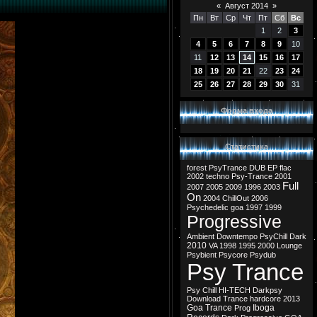
«
Август 2014
»
Пн
Вт
Ср
Чт
Пт
Сб
Вс
1
2
3
4
5
6
7
8
9
10
11
12
13
14
15
16
17
18
19
20
21
22
23
24
25
26
27
28
29
30
31
Форма входа
Статистика
forest
PsyTrance
DUB
EP
flac
2002
techno
Psy-Trance
2001
Full
2007
2005
2009
1996
2003
On
2004
ChillOut
2006
Psychedelic
goa
1997
1999
Progressive
Ambient
Downtempo
PsyChill
Dark
2010
VA
1998
1995
2000
Lounge
Psybient
Psycore
Psydub
Psy Trance
Psy Chill
HI-TECH
Darkpsy
Download
Trance
hardcore
2013
Goa Trance
Iboga
Prog