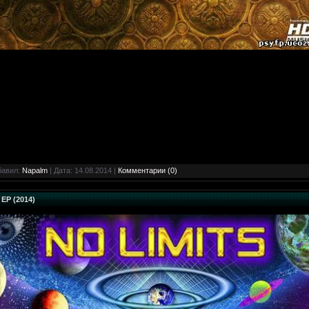
бавил:
Napalm
| Дата:
14.08.2014
|
Комментарии (0)
 EP (2014)