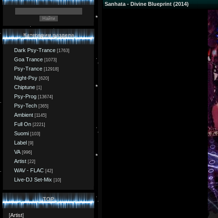
Sanhata - Divine Blueprint (2014)
Категории раздела
Dark Psy-Trance
[1763]
Goa Trance
[1073]
Psy-Trance
[12918]
Night-Psy
[620]
Chiptune
[1]
Psy-Prog
[13674]
Psy-Tech
[365]
Ambient
[1145]
Full On
[2221]
Suomi
[103]
Label
[9]
VA
[996]
Artist
[22]
WAV - FLAC
[42]
Live-DJ Set-Mix
[10]
TOP
[
Artist
]