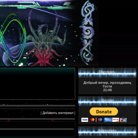
Профиль
Добрый вечер, проходимец
Гости
21:00
Donate
[
Добавить материал
]
Календарь