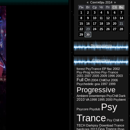
«
Сентябрь 2014
»
Пн
Вт
Ср
Чт
Пт
Сб
Вс
1
2
3
4
5
6
7
8
9
10
11
12
13
14
15
16
17
18
19
20
21
22
23
24
25
26
27
28
29
30
Форма входа
Статистика
forest
PsyTrance
EP
flac
2002
Psy-Prog
techno
Psy-Trance
2001
2007
2005
2009
1996
2003
Full On
2004
ChillOut
2006
Psychedelic
goa
1997
1999
Progressive
Ambient
Downtempo
PsyChill
Dark
2010
VA
1998
1995
2000
Psybient
Psy
Psycore
Psydub
Trance
Psy Chill
HI-
TECH
Darkpsy
Download
Trance
Goa Trance
hardcore
2013
Prog