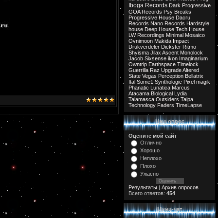
Iboga Records
Dark Progressive
GOA Records
Psy Breaks
Progressive House
Dacru
Records
Nano Records
Hardstyle
house
Deep House
Tech House
LW Recordings
Minimal
Mosaico
Ovnimoon
Makida
Impact
Drukverdeler
Dickster
Ritmo
Shyisma
Jilax
Ascent
Monolock
Jacob
Sixsense
ikon
Imaginarium
Owntrip
Earthspace
Timelock
Guerrilla
Raz
Upgrade
Altered
State
Vegas
Perception
Bellatrix
Ital
Some1
Synthologic
Pixel
magik
Phanatic
Lunatica
Marcus
Atacama
Biological
Lydia
Talamasca
Outsiders
Talpa
Technology
Faders
TimeLapse
Наш опрос
Оцените мой сайт
Отлично
Хорошо
Неплохо
Плохо
Ужасно
Результаты
|
Архив опросов
Всего ответов:
454
Мини-чат