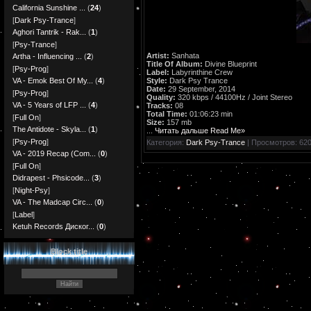
California Sunshine ...
(
24
)
[
Dark Psy-Trance
]
Aghori Tantrik - Rak...
(
1
)
[
Psy-Trance
]
Artist:
Sanhata
Artha - Influencing ...
(
2
)
Title Of Album:
Divine Blueprint
[
Psy-Prog
]
Label:
Labyrinthine Crew
Style:
Dark Psy Trance
VA - Emok Best Of My...
(
4
)
Date:
29 September, 2014
[
Psy-Prog
]
Quality:
320 kbps / 44100Hz / Joint Stereo
VA - 5 Years of LFP ...
(
4
)
Tracks:
08
Total Time:
01:06:23 min
[
Full On
]
Size:
157 mb
The Antidote - Skyla...
(
1
)
...
Читать дальше Read Me»
[
Psy-Prog
]
Категория:
Dark Psy-Trance
| Просмотров: 620
VA - 2019 Recap (Com...
(
0
)
[
Full On
]
Didrapest - Phsicode...
(
3
)
[
Night-Psy
]
VA - The Madcap Circ...
(
0
)
[
Label
]
Ketuh Records Диског...
(
0
)
Block title