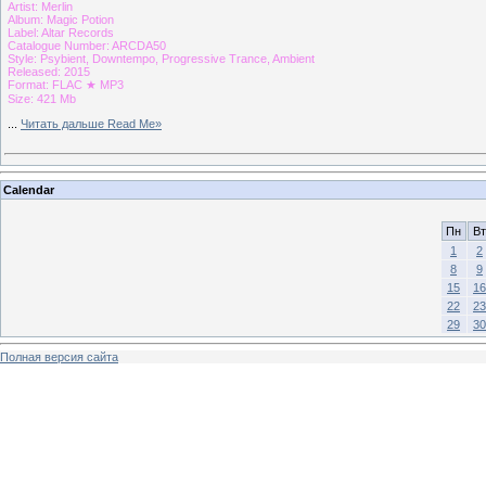
Artist: Merlin
Album: Magic Potion
Label: Altar Records
Catalogue Number: ARCDA50
Style: Psybient, Downtempo, Progressive Trance, Ambient
Released: 2015
Format: FLAC ★ MP3
Size: 421 Mb
...
Читать дальше Read Me»
Calendar
Пн
Вт
1
2
8
9
15
16
22
23
29
30
Полная версия сайта