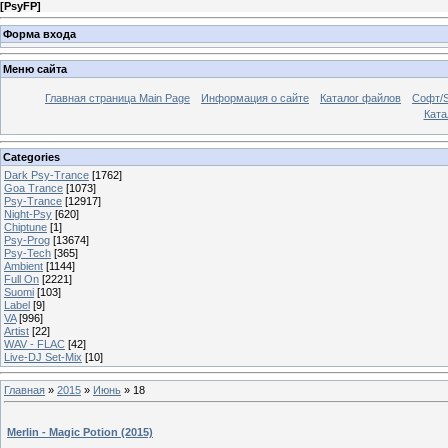
[
PsyFP
]
Форма входа
Меню сайта
Главная страница Main Page
Информация о сайте
Каталог файлов
Софт/S
Катал
Categories
Dark Psy-Trance
[1762]
Goa Trance
[1073]
Psy-Trance
[12917]
Night-Psy
[620]
Chiptune
[1]
Psy-Prog
[13674]
Psy-Tech
[365]
Ambient
[1144]
Full On
[2221]
Suomi
[103]
Label
[9]
VA
[996]
Artist
[22]
WAV - FLAC
[42]
Live-DJ Set-Mix
[10]
Главная
»
2015
»
Июнь
»
18
Merlin - Magic Potion (2015)