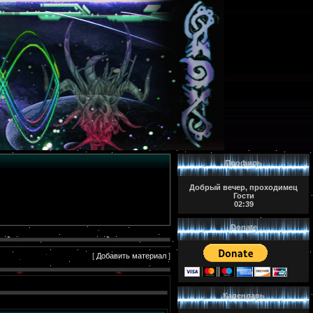
Профиль
Добрый вечер, проходимец
Гости
02:39
Donate
[
Добавить материал
]
Календарь