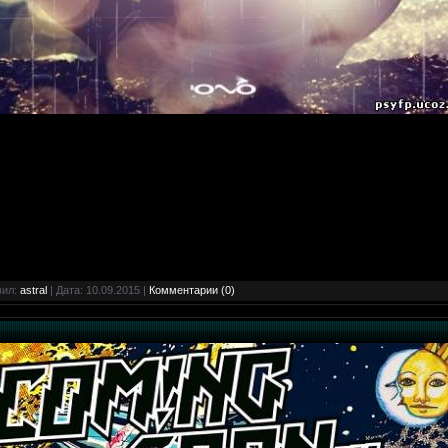
вил:
astral
| Дата:
10.09.2015
|
Комментарии (0)