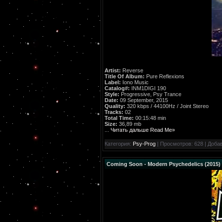
Artist:
Reverse
Title Of Album:
Pure Reflexions
Label:
Iono Music
Catalog#:
INM1DIGI 190
Style:
Progressive, Psy Trance
Date:
09 September, 2015
Quality:
320 kbps / 44100Hz / Joint Stereo
Tracks:
02
Total Time:
00:15:48 min
Size:
36,89 mb
...
Читать дальше Read Me»
Категория:
Psy-Prog
| Просмотров: 628 | Доба
Coming Soon - Modern Psychedelics (2015)