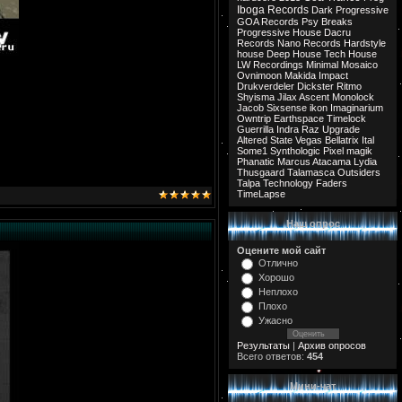
Iboga Records
Dark Progressive
GOA Records
Psy Breaks
Progressive House
Dacru
Records
Nano Records
Hardstyle
house
Deep House
Tech House
LW Recordings
Minimal
Mosaico
Ovnimoon
Makida
Impact
Drukverdeler
Dickster
Ritmo
Shyisma
Jilax
Ascent
Monolock
Jacob
Sixsense
ikon
Imaginarium
Owntrip
Earthspace
Timelock
Guerrilla
Indra
Raz
Upgrade
Altered State
Vegas
Bellatrix
Ital
Some1
Synthologic
Pixel
magik
Phanatic
Marcus
Atacama
Lydia
Thusgaard
Talamasca
Outsiders
Talpa
Technology
Faders
TimeLapse
Наш опрос
Оцените мой сайт
Отлично
Хорошо
Неплохо
Плохо
Ужасно
Результаты
|
Архив опросов
Всего ответов:
454
Мини-чат