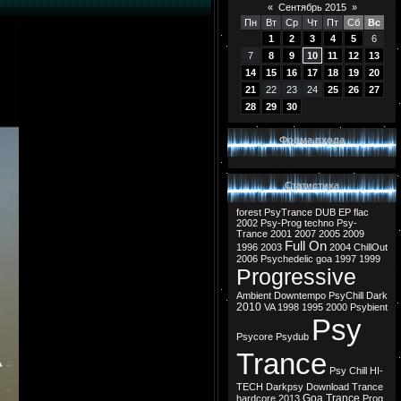
«
Сентябрь 2015
»
Пн
Вт
Ср
Чт
Пт
Сб
Вс
1
2
3
4
5
6
7
8
9
10
11
12
13
14
15
16
17
18
19
20
21
22
23
24
25
26
27
28
29
30
Форма входа
Статистика
forest
PsyTrance
DUB
EP
flac
2002
Psy-Prog
techno
Psy-
Trance
2001
2007
2005
2009
Full On
1996
2003
2004
ChillOut
2006
Psychedelic
goa
1997
1999
Progressive
Ambient
Downtempo
PsyChill
Dark
2010
VA
1998
1995
2000
Psybient
Psy
Psycore
Psydub
Trance
Psy Chill
HI-
TECH
Darkpsy
Download
Trance
Goa Trance
hardcore
2013
Prog