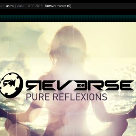
вил:
astral
| Дата:
10.09.2015
|
Комментарии (0)