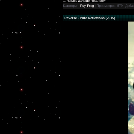
...
Читать дальше Read Me»
Категория:
Psy-Prog
| Просмотров: 579 | Доба
Reverse - Pure Reflexions (2015)