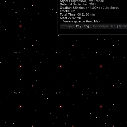
Style:
Progressive, Psy Trance
Date:
04 September, 2015
Quality:
320 kbps / 44100Hz / Joint Stereo
Tracks:
02
Total Time:
00:11:50 min
Size:
27.92 mb
...
Читать дальше Read Me»
Категория:
Psy-Prog
| Просмотров: 639 | Доба