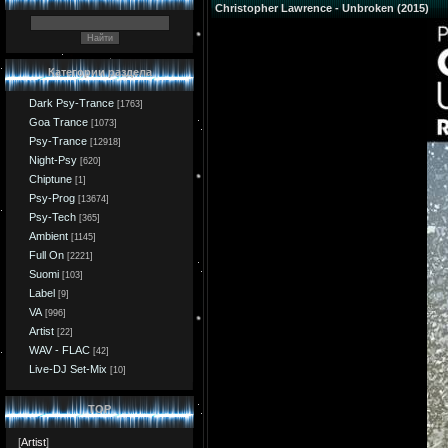
Christopher Lawrence - Unbroken (2015)
Категории раздела
Dark Psy-Trance
[1763]
Goa Trance
[1073]
Psy-Trance
[12918]
Night-Psy
[620]
Chiptune
[1]
Psy-Prog
[13674]
Psy-Tech
[365]
Ambient
[1145]
Full On
[2221]
Suomi
[103]
Label
[9]
VA
[996]
Artist
[22]
WAV - FLAC
[42]
Live-DJ Set-Mix
[10]
TOP
[
Artist
]