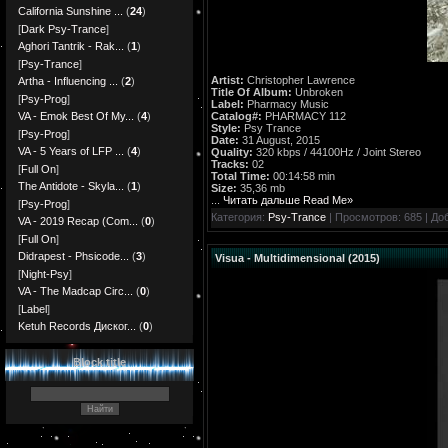
California Sunshine ...
(
24
)
[
Dark Psy-Trance
]
Aghori Tantrik - Rak...
(
1
)
[
Psy-Trance
]
Artist:
Christopher Lawrence
Artha - Influencing ...
(
2
)
Title Of Album:
Unbroken
[
Psy-Prog
]
Label:
Pharmacy Music
Catalog#:
PHARMACY 112
VA - Emok Best Of My...
(
4
)
Style:
Psy Trance
[
Psy-Prog
]
Date:
31 August, 2015
VA - 5 Years of LFP ...
(
4
)
Quality:
320 kbps / 44100Hz / Joint Stereo
Tracks:
02
[
Full On
]
Total Time:
00:14:58 min
The Antidote - Skyla...
(
1
)
Size:
35,36 mb
...
Читать дальше Read Me»
[
Psy-Prog
]
Категория:
Psy-Trance
| Просмотров: 685 | До
VA - 2019 Recap (Com...
(
0
)
[
Full On
]
Didrapest - Phsicode...
(
3
)
Visua - Multidimensional (2015)
[
Night-Psy
]
VA - The Madcap Circ...
(
0
)
[
Label
]
Ketuh Records Диског...
(
0
)
Block title