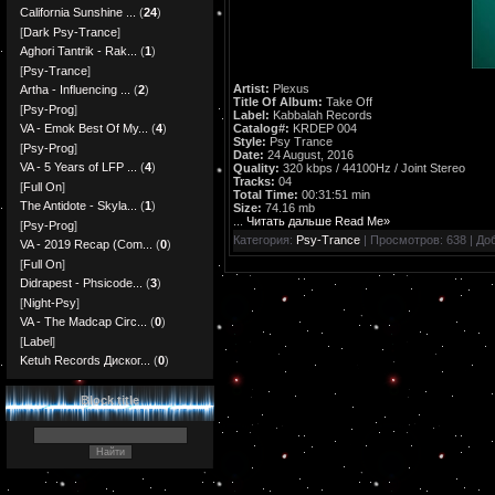
California Sunshine ...
(
24
)
[
Dark Psy-Trance
]
Aghori Tantrik - Rak...
(
1
)
[
Psy-Trance
]
Artist:
Plexus
Artha - Influencing ...
(
2
)
Title Of Album:
Take Off
[
Psy-Prog
]
Label:
Kabbalah Records
Catalog#:
KRDEP 004
VA - Emok Best Of My...
(
4
)
Style:
Psy Trance
[
Psy-Prog
]
Date:
24 August, 2016
VA - 5 Years of LFP ...
(
4
)
Quality:
320 kbps / 44100Hz / Joint Stereo
Tracks:
04
[
Full On
]
Total Time:
00:31:51 min
The Antidote - Skyla...
(
1
)
Size:
74.16 mb
...
Читать дальше Read Me»
[
Psy-Prog
]
Категория:
Psy-Trance
| Просмотров: 638 | До
VA - 2019 Recap (Com...
(
0
)
[
Full On
]
Didrapest - Phsicode...
(
3
)
[
Night-Psy
]
VA - The Madcap Circ...
(
0
)
[
Label
]
Ketuh Records Диског...
(
0
)
Block title