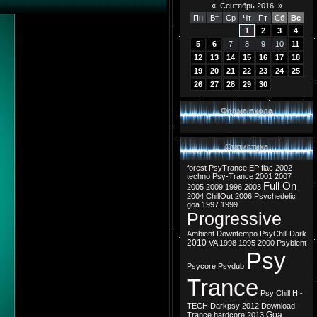
«
Сентябрь 2016
»
Пн
Вт
Ср
Чт
Пт
Сб
Вс
1
2
3
4
5
6
7
8
9
10
11
12
13
14
15
16
17
18
19
20
21
22
23
24
25
26
27
28
29
30
Форма входа
Статистика
forest
PsyTrance
EP
flac
2002
techno
Psy-Trance
2001
2007
Full On
2005
2009
1996
2003
2004
ChillOut
2006
Psychedelic
goa
1997
1999
Progressive
Ambient
Downtempo
PsyChill
Dark
2010
VA
1998
1995
2000
Psybient
Psy
Psycore
Psydub
Trance
Psy Chill
HI-
TECH
Darkpsy
2012
Download
Goa
Trance
hardcore
2013