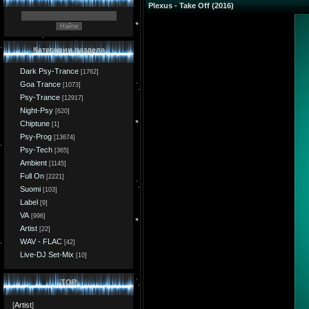
Plexus - Take Off (2016)
Категории раздела
Dark Psy-Trance
[1762]
Goa Trance
[1073]
Psy-Trance
[12917]
Night-Psy
[620]
Chiptune
[1]
Psy-Prog
[13674]
Psy-Tech
[365]
Ambient
[1145]
Full On
[2221]
Suomi
[103]
Label
[9]
VA
[996]
Artist
[22]
WAV - FLAC
[42]
Live-DJ Set-Mix
[10]
TOP
[
Artist
]