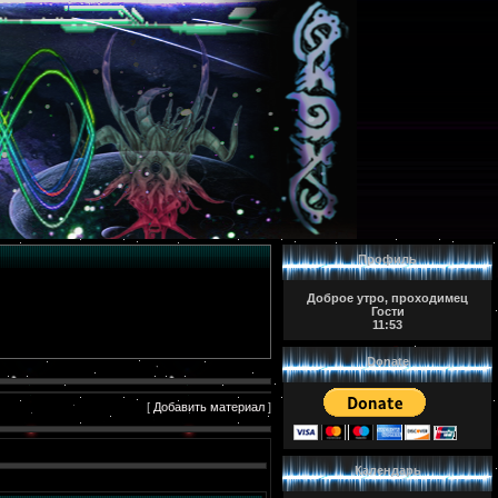
Профиль
Доброе утро, проходимец
Гости
11:53
Donate
[
Добавить материал
]
Календарь