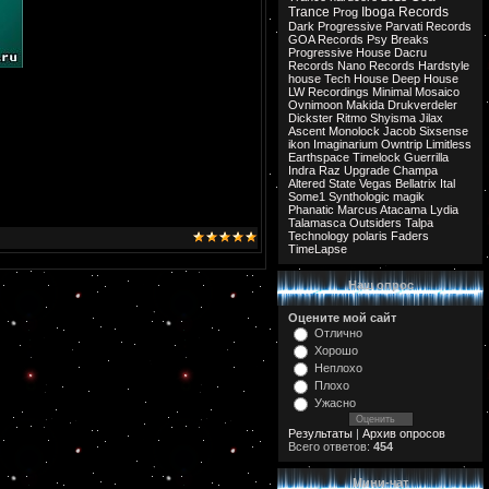
Trance
Iboga Records
Prog
Dark Progressive
Parvati Records
GOA Records
Psy Breaks
Progressive House
Dacru
Records
Nano Records
Hardstyle
house
Tech House
Deep House
LW Recordings
Minimal
Mosaico
Ovnimoon
Makida
Drukverdeler
Dickster
Ritmo
Shyisma
Jilax
Ascent
Monolock
Jacob
Sixsense
ikon
Imaginarium
Owntrip
Limitless
Earthspace
Timelock
Guerrilla
Indra
Raz
Upgrade
Champa
Altered State
Vegas
Bellatrix
Ital
Some1
Synthologic
magik
Phanatic
Marcus
Atacama
Lydia
Talamasca
Outsiders
Talpa
Technology
polaris
Faders
TimeLapse
Наш опрос
Оцените мой сайт
Отлично
Хорошо
Неплохо
Плохо
Ужасно
Результаты
|
Архив опросов
Всего ответов:
454
Мини-чат