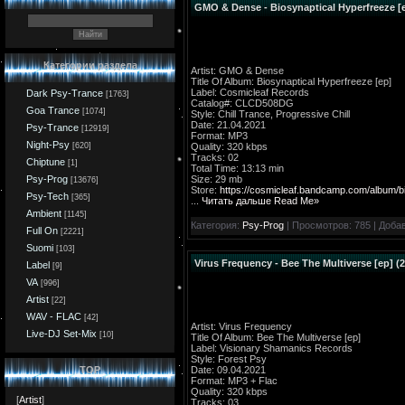
GMO & Dense - Biosynaptical Hyperfreeze [e
Категории раздела
Artist: GMO & Dense
Title Of Album: Biosynaptical Hyperfreeze [ep]
Label: Cosmicleaf Records
Dark Psy-Trance
[1763]
Catalog#: CLCD508DG
Goa Trance
[1074]
Style: Chill Trance, Progressive Chill
Date: 21.04.2021
Psy-Trance
[12919]
Format: MP3
Night-Psy
Quality: 320 kbps
[620]
Tracks: 02
Chiptune
[1]
Total Time: 13:13 min
Size: 29 mb
Psy-Prog
[13676]
Store:
https://cosmicleaf.bandcamp.com/album/b
Psy-Tech
[365]
...
Читать дальше Read Me»
Ambient
[1145]
Категория:
Psy-Prog
| Просмотров: 785 | Доба
Full On
[2221]
Suomi
[103]
Virus Frequency - Bee The Multiverse [ep] (
Label
[9]
VA
[996]
Artist
[22]
WAV - FLAC
[42]
Artist: Virus Frequency
Live-DJ Set-Mix
[10]
Title Of Album: Bee The Multiverse [ep]
Label: Visionary Shamanics Records
Style: Forest Psy
Date: 09.04.2021
TOP
Format: MP3 + Flac
Quality: 320 kbps
[
Artist
]
Tracks: 03