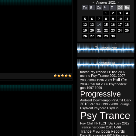
«
Апрель 2021
»
Пн
Вт
Ср
Чт
Пт
Сб
Вс
1
2
3
4
5
6
7
8
9
10
11
12
13
14
15
16
17
18
19
20
21
22
23
24
25
26
27
28
29
30
Форма входа
Статистика
forest
PsyTrance
EP
flac
2002
techno
Psy-Trance
2001
2007
Full On
2005
2009
1996
2003
2004
ChillOut
2006
Psychedelic
goa
1997
1999
Progressive
Ambient
Downtempo
PsyChill
Dark
2010
VA
1998
1995
2000
Lounge
Psybient
Psycore
Psydub
Psy Trance
Psy Chill
HI-TECH
Darkpsy
2012
Goa
Trance
hardcore
2013
Trance
Iboga Records
Prog
Dark Progressive
GOA Records