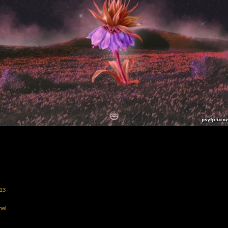
413
nel