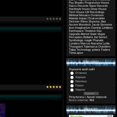
Psy Breaks
Progressive House
Dacru Records
Nano Records
Hardstyle
house
Deep House
Tech House
LW Recordings
Minimal
Mosaico
Ovnimoon
Makida
Impact
Drukverdeler
Dickster
Ritmo
Shyisma
Jilax
Ascent
Monolock
Jacob
Sixsense
ikon
Imaginarium
Owntrip
Limitless
Earthspace
Timelock
Raz
Upgrade
Altered State
Vegas
Perception
Bellatrix
Ital
Some1
Synthologic
magik
Phanatic
Lunatica
Marcus
Atacama
Lydia
Thusgaard
Talamasca
Outsiders
Talpa
Technology
polaris
Faders
TimeLapse
Наш опрос
Оцените мой сайт
Отлично
Хорошо
Неплохо
Плохо
Ужасно
Результаты
|
Архив опросов
Всего ответов:
454
Мини-чат