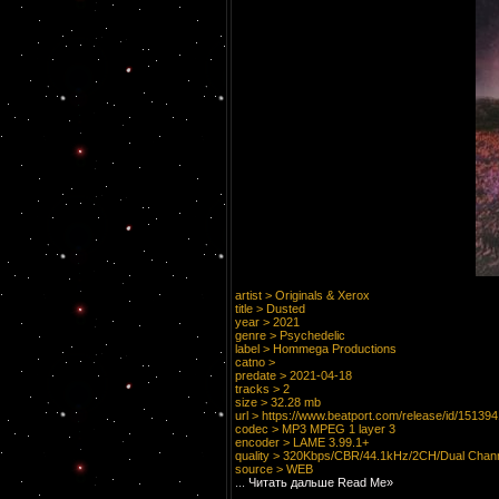
artist > Originals & Xerox
title > Dusted
year > 2021
genre > Psychedelic
label > Hommega Productions
catno >
predate > 2021-04-18
tracks > 2
size > 32.28 mb
url >
https://www.beatport.com/release/id/15139
codec > MP3 MPEG 1 layer 3
encoder > LAME 3.99.1+
quality > 320Kbps/CBR/44.1kHz/2CH/Dual Chan
source > WEB
...
Читать дальше Read Me»