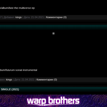
/album/bee-the-multiverse-ep
7 | Добавил:
kings
| Дата:
21.04.2021
|
Комментарии (0)
bum/futurum-sonat-instrumental
авил:
kings
| Дата:
21.04.2021
|
Комментарии (0)
n SINGLE (2021)