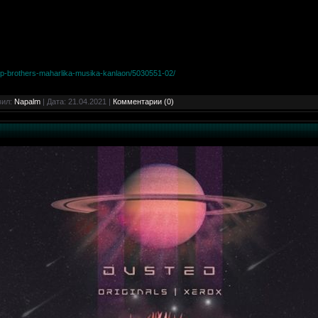
p-brothers-maharlika-musika-kanlaon/5030551-02/
вил:
Napalm
| Дата:
21.04.2021
|
Комментарии (0)