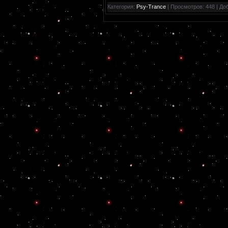
Категория:
Psy-Trance
| Просмотров: 448 | До