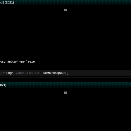
p] (2021)
iosynaptical-hyperfreeze
вил:
kings
| Дата:
21.04.2021
|
Комментарии (0)
2021)