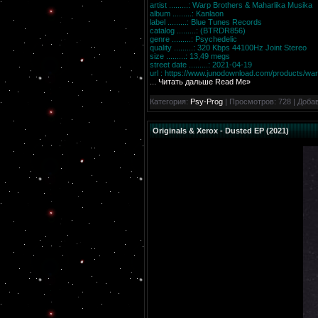
artist .........: Warp Brothers & Maharlika Musika
album .........: Kanlaon
label .........: Blue Tunes Records
catalog .........: (BTRDR856)
genre .........: Psychedelic
quality .........: 320 Kbps 44100Hz Joint Stereo
size .........: 13,49 megs
street date .........: 2021-04-19
url :
https://www.junodownload.com/products/war
...
Читать дальше Read Me»
Категория:
Psy-Prog
| Просмотров: 728 | Доба
Originals & Xerox - Dusted EP (2021)