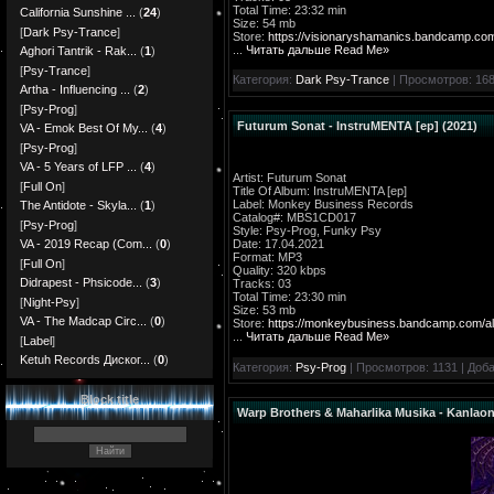
Total Time: 23:32 min
California Sunshine ...
(
24
)
Size: 54 mb
[
Dark Psy-Trance
]
Store:
https://visionaryshamanics.bandcamp.com
...
Читать дальше Read Me»
Aghori Tantrik - Rak...
(
1
)
[
Psy-Trance
]
Категория:
Dark Psy-Trance
| Просмотров: 168
Artha - Influencing ...
(
2
)
[
Psy-Prog
]
Futurum Sonat - InstruMENTA [ep] (2021)
VA - Emok Best Of My...
(
4
)
[
Psy-Prog
]
VA - 5 Years of LFP ...
(
4
)
Artist: Futurum Sonat
[
Full On
]
Title Of Album: InstruMENTA [ep]
Label: Monkey Business Records
The Antidote - Skyla...
(
1
)
Catalog#: MBS1CD017
[
Psy-Prog
]
Style: Psy-Prog, Funky Psy
Date: 17.04.2021
VA - 2019 Recap (Com...
(
0
)
Format: MP3
[
Full On
]
Quality: 320 kbps
Didrapest - Phsicode...
(
3
)
Tracks: 03
Total Time: 23:30 min
[
Night-Psy
]
Size: 53 mb
VA - The Madcap Circ...
(
0
)
Store:
https://monkeybusiness.bandcamp.com/al
...
Читать дальше Read Me»
[
Label
]
Ketuh Records Диског...
(
0
)
Категория:
Psy-Prog
| Просмотров: 1131 | Доб
Block title
Warp Brothers & Maharlika Musika - Kanlao