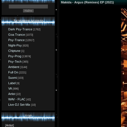
Makida - Argus (Remixes) EP (2021)
Категории раздела
Dark Psy-Trance
[1762]
Goa Trance
[1073]
Psy-Trance
[12917]
Night-Psy
[620]
Chiptune
[1]
Psy-Prog
[13674]
Psy-Tech
[365]
Ambient
[1144]
Full On
[2221]
Suomi
[103]
Label
[9]
VA
[996]
Artist
[22]
WAV - FLAC
[42]
Live-DJ Set-Mix
[10]
TOP
[
Artist
]