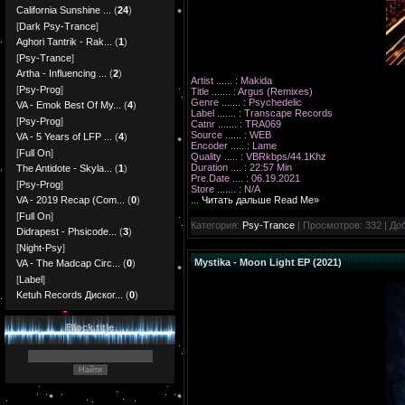
California Sunshine ...
(
24
)
[
Dark Psy-Trance
]
Aghori Tantrik - Rak...
(
1
)
[
Psy-Trance
]
Artha - Influencing ...
(
2
)
Artist ...... : Makida
[
Psy-Prog
]
Title ....... : Argus (Remixes)
Genre ....... : Psychedelic
VA - Emok Best Of My...
(
4
)
Label ....... : Transcape Records
[
Psy-Prog
]
Catnr ....... : TRA069
Source ...... : WEB
VA - 5 Years of LFP ...
(
4
)
Encoder ..... : Lame
[
Full On
]
Quality ..... : VBRkbps/44.1Khz
Duration .... : 22:57 Min
The Antidote - Skyla...
(
1
)
Pre.Date .... : 06.19.2021
[
Psy-Prog
]
Store ....... : N/A
...
Читать дальше Read Me»
VA - 2019 Recap (Com...
(
0
)
[
Full On
]
Категория:
Psy-Trance
| Просмотров: 332 | До
Didrapest - Phsicode...
(
3
)
[
Night-Psy
]
Mystika - Moon Light EP (2021)
VA - The Madcap Circ...
(
0
)
[
Label
]
Ketuh Records Диског...
(
0
)
Block title