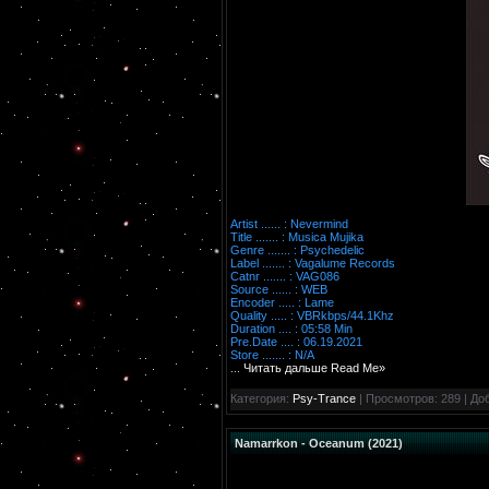
Artist ...... : Nevermind
Title ....... : Musica Mujika
Genre ....... : Psychedelic
Label ....... : Vagalume Records
Catnr ....... : VAG086
Source ...... : WEB
Encoder ..... : Lame
Quality ..... : VBRkbps/44.1Khz
Duration .... : 05:58 Min
Pre.Date .... : 06.19.2021
Store ....... : N/A
...
Читать дальше Read Me»
Категория:
Psy-Trance
| Просмотров: 289 | До
Namarrkon - Oceanum (2021)