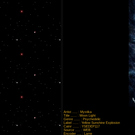
Artist ...... : Mystika
Title ....... : Moon Light
Genre ....... : Psychedelic
Label ....... : Yellow Sunshine Explosion
Catnr ....... : YSEDEP117
Source ...... : WEB
Encoder ..... : Lame