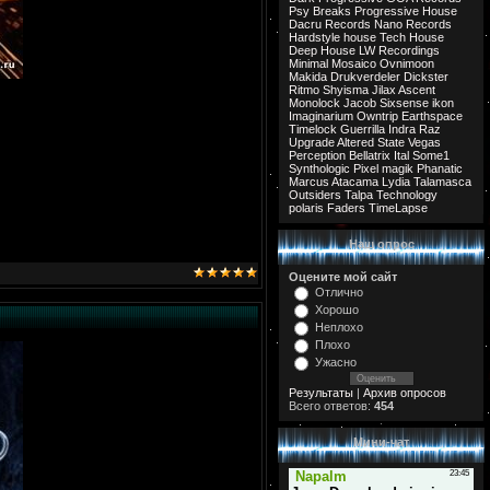
Psy Breaks
Progressive House
Dacru Records
Nano Records
Hardstyle
house
Tech House
Deep House
LW Recordings
Minimal
Mosaico
Ovnimoon
Makida
Drukverdeler
Dickster
Ritmo
Shyisma
Jilax
Ascent
Monolock
Jacob
Sixsense
ikon
Imaginarium
Owntrip
Earthspace
Timelock
Guerrilla
Indra
Raz
Upgrade
Altered State
Vegas
Perception
Bellatrix
Ital
Some1
Synthologic
Pixel
magik
Phanatic
Marcus
Atacama
Lydia
Talamasca
Outsiders
Talpa
Technology
polaris
Faders
TimeLapse
Наш опрос
Оцените мой сайт
Отлично
Хорошо
Неплохо
Плохо
Ужасно
Результаты
|
Архив опросов
Всего ответов:
454
Мини-чат