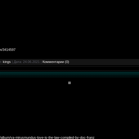
um/3414597
л:
kings
| Дата:
24.06.2021
|
Комментарии (0)
album/va-mirusmundus-love-is-the-law-compiled-by-doc-franz