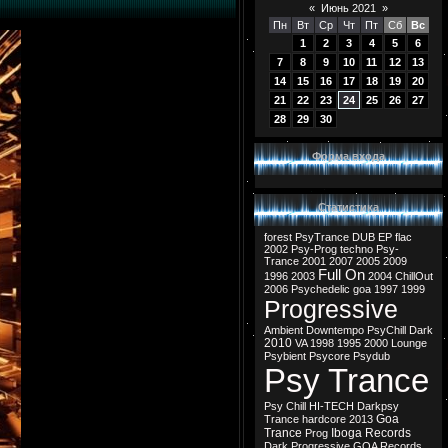
«
Июнь 2021
»
Пн
Вт
Ср
Чт
Пт
Сб
Вс
1
2
3
4
5
6
7
8
9
10
11
12
13
14
15
16
17
18
19
20
21
22
23
24
25
26
27
28
29
30
Форма входа
Статистика
forest
PsyTrance
DUB
EP
flac
2002
Psy-Prog
techno
Psy-
Trance
2001
2007
2005
2009
Full On
1996
2003
2004
ChillOut
2006
Psychedelic
goa
1997
1999
Progressive
Ambient
Downtempo
PsyChill
Dark
2010
VA
1998
1995
2000
Lounge
Psybient
Psycore
Psydub
Psy Trance
Psy Chill
HI-TECH
Darkpsy
Goa
Trance
hardcore
2013
Trance
Iboga Records
Prog
Dark Progressive
GOA Records