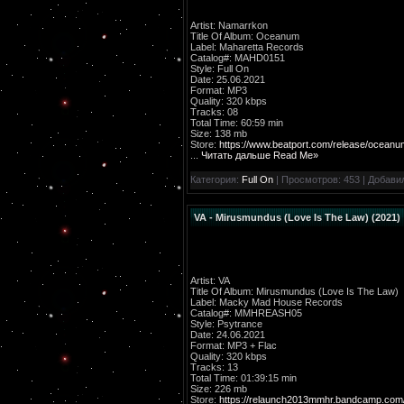
Artist: Namarrkon
Title Of Album: Oceanum
Label: Maharetta Records
Catalog#: MAHD0151
Style: Full On
Date: 25.06.2021
Format: MP3
Quality: 320 kbps
Tracks: 08
Total Time: 60:59 min
Size: 138 mb
Store:
https://www.beatport.com/release/ocean
...
Читать дальше Read Me»
Категория:
Full On
| Просмотров: 453 | Добави
VA - Mirusmundus (Love Is The Law) (2021)
Artist: VA
Title Of Album: Mirusmundus (Love Is The Law)
Label: Macky Mad House Records
Catalog#: MMHREASH05
Style: Psytrance
Date: 24.06.2021
Format: MP3 + Flac
Quality: 320 kbps
Tracks: 13
Total Time: 01:39:15 min
Size: 226 mb
Store:
https://relaunch2013mmhr.bandcamp.com/