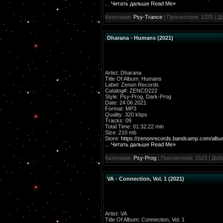
...
Читать дальше Read Me»
Категория:
Psy-Trance
| Просмотров: 1225 | Д
Dharana - Humans (2021)
Artist: Dharana
Title Of Album: Humans
Label: Zenon Records
Catalog#: ZENCD222
Style: Psy-Prog, Dark-Prog
Date: 24.06.2021
Format: MP3
Quality: 320 kbps
Tracks: 09
Total Time: 01:32:22 min
Size: 210 mb
Store:
https://zenonrecords.bandcamp.com/albu
...
Читать дальше Read Me»
Категория:
Psy-Prog
| Просмотров: 1523 | Доб
VA - Connection, Vol. 1 (2021)
Artist: VA
Title Of Album: Connection, Vol. 1