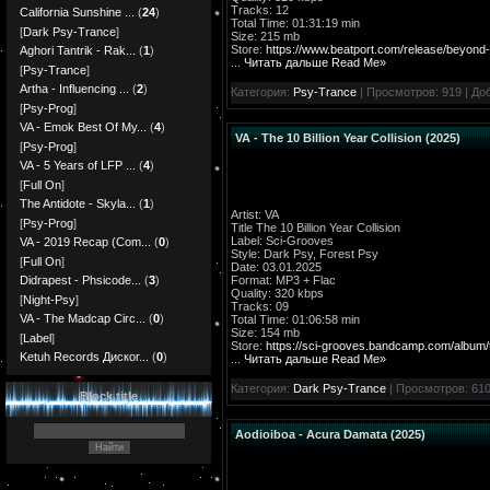
Tracks: 12
California Sunshine ...
(
24
)
Total Time: 01:31:19 min
[
Dark Psy-Trance
]
Size: 215 mb
Store:
https://www.beatport.com/release/beyond
Aghori Tantrik - Rak...
(
1
)
...
Читать дальше Read Me»
[
Psy-Trance
]
Artha - Influencing ...
(
2
)
Категория:
Psy-Trance
| Просмотров: 919 | До
[
Psy-Prog
]
VA - Emok Best Of My...
(
4
)
VA - The 10 Billion Year Collision (2025)
[
Psy-Prog
]
VA - 5 Years of LFP ...
(
4
)
[
Full On
]
The Antidote - Skyla...
(
1
)
Artist: VA
[
Psy-Prog
]
Title The 10 Billion Year Collision
Label: Sci-Grooves
VA - 2019 Recap (Com...
(
0
)
Style: Dark Psy, Forest Psy
[
Full On
]
Date: 03.01.2025
Format: MP3 + Flac
Didrapest - Phsicode...
(
3
)
Quality: 320 kbps
[
Night-Psy
]
Tracks: 09
VA - The Madcap Circ...
(
0
)
Total Time: 01:06:58 min
Size: 154 mb
[
Label
]
Store:
https://sci-grooves.bandcamp.com/album/th
Ketuh Records Диског...
(
0
)
...
Читать дальше Read Me»
Категория:
Dark Psy-Trance
| Просмотров: 610
Block title
Aodioiboa - Acura Damata (2025)