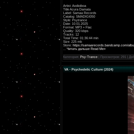
Artist: Aodioiboa
Title Acura Damata
Label: Samaa Records
Catalog: SMADIGI050
Style: Psytrance
Date: 10.01.2025
Format: MP3 + Flac
Quality: 320 kbps
Tracks: 12
Total Time: 01:36:44 min
Size: 225 mb
Store:
https://samaarecords.bandcamp.com/albu
...
Читать дальше Read Me»
Категория:
Psy-Trance
| Просмотров: 291 | До
VA - Psychedelic Culture (2024)