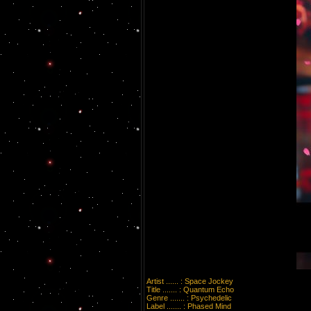
Artist ...... : Space Jockey
Title ....... : Quantum Echo
Genre ....... : Psychedelic
Label ....... : Phased Mind