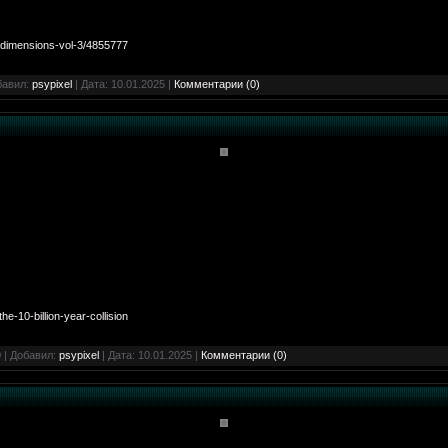
-dimensions-vol-3/4855777
бавил:
psypixel
| Дата:
10.01.2025
|
Комментарии (0)
e-10-billion-year-collision
 | Добавил:
psypixel
| Дата:
10.01.2025
|
Комментарии (0)