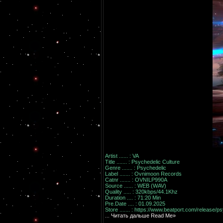
Artist ...... : VA
Title ....... : Psychedelic Culture
Genre ....... : Psychedelic
Label ....... : Ovnimoon Records
Catnr ....... : OVNILP990A
Source ...... : WEB (WAV)
Quality ..... : 320kbps/44.1Khz
Duration .... : 71:20 Min
Pre.Date .... : 01.09.2025
Store ....... :
https://www.beatport.com/release/ps
...
Читать дальше Read Me»