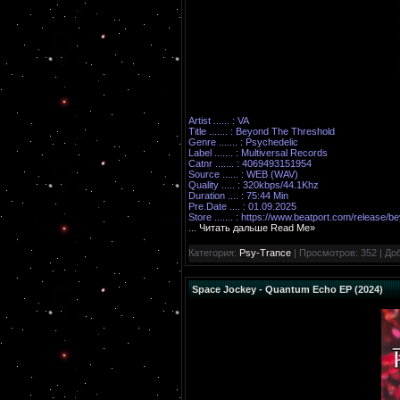
Artist ...... : VA
Title ....... : Beyond The Threshold
Genre ....... : Psychedelic
Label ....... : Multiversal Records
Catnr ....... : 4069493151954
Source ...... : WEB (WAV)
Quality ..... : 320kbps/44.1Khz
Duration .... : 75:44 Min
Pre.Date .... : 01.09.2025
Store ....... :
https://www.beatport.com/release/b
...
Читать дальше Read Me»
Категория:
Psy-Trance
| Просмотров: 352 | До
Space Jockey - Quantum Echo EP (2024)