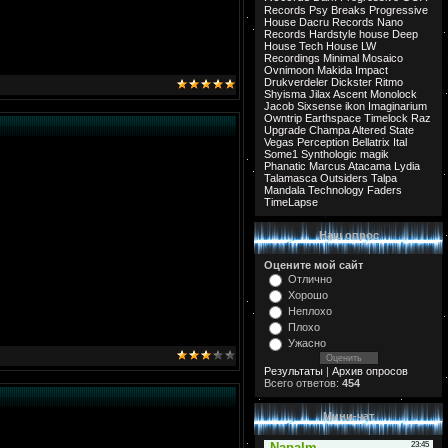
Records
Psy Breaks
Progressive
House
Dacru Records
Nano
Records
Hardstyle
house
Deep
House
Tech House
LW
Recordings
Minimal
Mosaico
Ovnimoon
Makida
Impact
Drukverdeler
Dickster
Ritmo
Shyisma
Jilax
Ascent
Monolock
Jacob
Sixsense
ikon
Imaginarium
Owntrip
Earthspace
Timelock
Raz
Upgrade
Champa
Altered State
Vegas
Perception
Bellatrix
Ital
Some1
Synthologic
magik
Phanatic
Marcus
Atacama
Lydia
Talamasca
Outsiders
Talpa
Mandala
Technology
Faders
TimeLapse
Наш опрос
Оцените мой сайт
Отлично
Хорошо
Неплохо
Плохо
Ужасно
Результаты
|
Архив опросов
Всего ответов:
454
Мини-чат