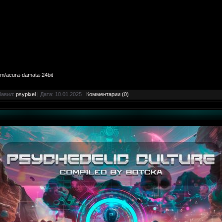
m/acura-damata-24bit
бавил:
psypixel
| Дата:
10.01.2025
|
Комментарии (0)