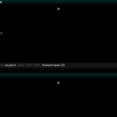
4)
ive
вил:
psypixel
| Дата:
10.01.2025
|
Комментарии (0)