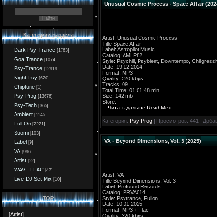
Unusual Cosmic Process - Space Affair (202
Категории раздела
Artist: Unusual Cosmic Process
Title Space Affair
Label: Astropilot Music
Dark Psy-Trance
[1763]
Catalog: AMLP82
Goa Trance
[1074]
Style: Psychill, Psybient, Downtempo, Chillgress
Date: 19.12.2024
Psy-Trance
[12919]
Format: MP3
Night-Psy
Quality: 320 kbps
[620]
Tracks: 09
Chiptune
[1]
Total Time: 01:01:48 min
Size: 142 mb
Psy-Prog
[13676]
Store:
Psy-Tech
[365]
...
Читать дальше Read Me»
Ambient
[1145]
Категория:
Psy-Prog
| Просмотров: 441 | Доба
Full On
[2221]
Suomi
[103]
VA - Beyond Dimensions, Vol. 3 (2025)
Label
[9]
VA
[996]
Artist
[22]
WAV - FLAC
[42]
Artist: VA
Live-DJ Set-Mix
[10]
Title Beyond Dimensions, Vol. 3
Label: Profound Records
Catalog: PRVA014
Style: Psytrance, Fullon
TOP
Date: 10.01.2025
Format: MP3 + Flac
[
Artist
]
Quality: 320 kbps