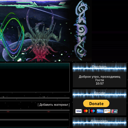
Профиль
Доброе утро, проходимец
Гости
10:57
Donate
[
Добавить материал
]
Календарь