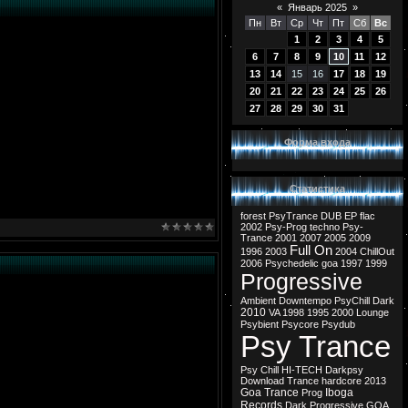
«
Январь 2025
»
Пн
Вт
Ср
Чт
Пт
Сб
Вс
1
2
3
4
5
6
7
8
9
10
11
12
13
14
15
16
17
18
19
20
21
22
23
24
25
26
27
28
29
30
31
Форма входа
Статистика
forest
PsyTrance
DUB
EP
flac
2002
Psy-Prog
techno
Psy-
Trance
2001
2007
2005
2009
Full On
1996
2003
2004
ChillOut
2006
Psychedelic
goa
1997
1999
Progressive
Ambient
Downtempo
PsyChill
Dark
2010
VA
1998
1995
2000
Lounge
Psybient
Psycore
Psydub
Psy Trance
Psy Chill
HI-TECH
Darkpsy
Download
Trance
hardcore
2013
Goa Trance
Iboga
Prog
Records
Dark Progressive
GOA