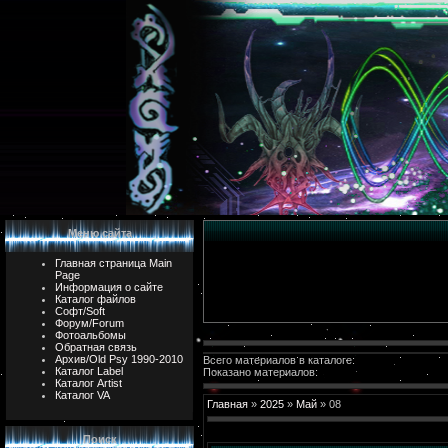
Меню сайта
Главная страница Main
Page
Информация о сайте
Каталог файлов
Софт/Soft
Форум/Forum
Фотоальбомы
Обратная связь
Архив/Old Psy 1990-2010
Всего материалов в каталоге:
Каталог Label
Показано материалов:
Каталог Artist
Каталог VA
Главная
»
2025
»
Май
»
08
Поиск