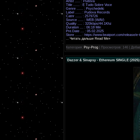
Artist ...... : Pudova
Title ....... : E Tudo Sobre Voce
Genre ....... : Psychedelic
Label ....... : Pudova Records
Catnr ....... : 2579726
Source ...... : WEB (WAV)
Quality ..... : 320kbps/44.1Khz
Duration .... : 06:18 Min
Pre.Date .... : 05.02.2025
Store ....... :
https://www.beatport.com/release/e
...
Читать дальше Read Me»
Категория:
Psy-Prog
| Просмотров: 146 | Доба
Dazzer & Sinapsy - Ethereum SINGLE (2025)