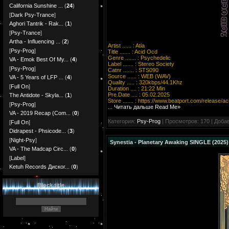
California Sunshine ...
(
24
)
[
Dark Psy-Trance
]
Aghori Tantrik - Rak...
(
1
)
[
Psy-Trance
]
Artha - Influencing ...
(
2
)
Artist ...... : Atia
[
Psy-Prog
]
Title ....... : Acid Ocd
Genre ....... : Psychedelic
VA - Emok Best Of My...
(
4
)
Label ....... : Stereo Society
[
Psy-Prog
]
Catnr ....... : STS090
Source ...... : WEB (WAV)
VA - 5 Years of LFP ...
(
4
)
Quality ..... : 320kbps/44.1Khz
[
Full On
]
Duration .... : 21:22 Min
Pre.Date .... : 05.02.2025
The Antidote - Skyla...
(
1
)
Store ....... :
https://www.beatport.com/release/a
[
Psy-Prog
]
...
Читать дальше Read Me»
VA - 2019 Recap (Com...
(
0
)
Категория:
Psy-Prog
| Просмотров: 170 | Доба
[
Full On
]
Didrapest - Phsicode...
(
3
)
[
Night-Psy
]
Synestia - Planetary Awaking SINGLE (2025)
VA - The Madcap Circ...
(
0
)
[
Label
]
Ketuh Records Диског...
(
0
)
Block title