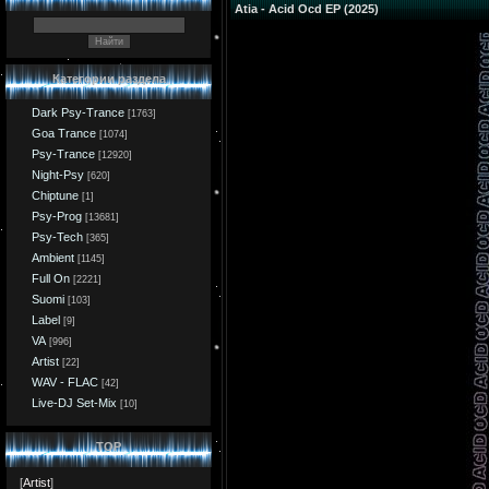
Atia - Acid Ocd EP (2025)
Категории раздела
Dark Psy-Trance
[1763]
Goa Trance
[1074]
Psy-Trance
[12920]
Night-Psy
[620]
Chiptune
[1]
Psy-Prog
[13681]
Psy-Tech
[365]
Ambient
[1145]
Full On
[2221]
Suomi
[103]
Label
[9]
VA
[996]
Artist
[22]
WAV - FLAC
[42]
Live-DJ Set-Mix
[10]
TOP
[
Artist
]