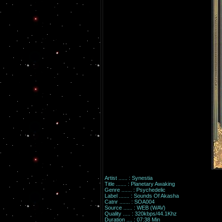
Artist ...... : Synestia
Title ....... : Planetary Awaking
Genre ....... : Psychedelic
Label ....... : Sounds Of Akasha
Catnr ....... : SOA004
Source ...... : WEB (WAV)
Quality ..... : 320kbps/44.1Khz
Duration .... : 07:38 Min