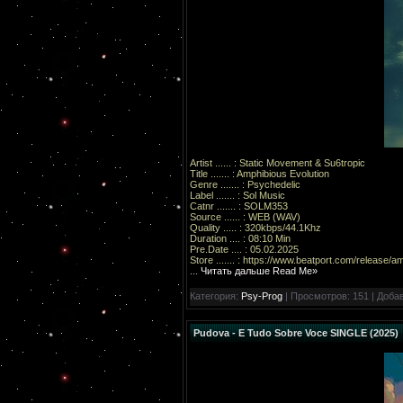
Artist ...... : Static Movement & Su6tropic
Title ....... : Amphibious Evolution
Genre ....... : Psychedelic
Label ....... : Sol Music
Catnr ....... : SOLM353
Source ...... : WEB (WAV)
Quality ..... : 320kbps/44.1Khz
Duration .... : 08:10 Min
Pre.Date .... : 05.02.2025
Store ....... :
https://www.beatport.com/release/a
...
Читать дальше Read Me»
Категория:
Psy-Prog
| Просмотров: 151 | Доба
Pudova - E Tudo Sobre Voce SINGLE (2025)