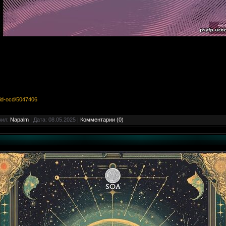
cid-ocd/5047406
вил:
Napalm
| Дата:
08.05.2025
|
Комментарии (0)