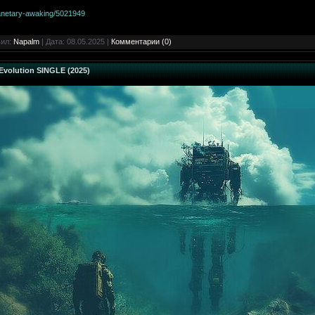
lanetary-awaking/5021949
вил:
Napalm
| Дата:
08.05.2025
|
Комментарии (0)
Evolution SINGLE (2025)