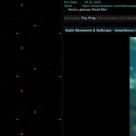
Pre.Date .... : 05.02.2025
Store ....... :
https://www.beatport.com/release/p
...
Читать дальше Read Me»
Категория:
Psy-Prog
| Просмотров: 118 | Доба
Static Movement & Su6tropic - Amphibious 