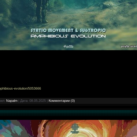
mphibious-evolution/5053666
вил:
Napalm
| Дата:
08.05.2025
|
Комментарии (0)