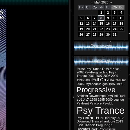
«
Май 2025
»
Пн
Вт
Ср
Чт
Пт
Сб
Вс
1
2
3
4
5
6
7
8
9
10
11
12
13
14
15
16
17
18
19
20
21
22
23
24
25
26
27
28
29
30
31
Форма входа
Статистика
forest
PsyTrance
DUB
EP
flac
2002
Psy-Prog
techno
Psy-
Trance
2001
2007
2005
2009
Full On
1996
2003
2004
ChillOut
2006
Psychedelic
goa
1997
1999
Progressive
Ambient
Downtempo
PsyChill
Dark
2010
VA
1998
1995
2000
Lounge
Psybient
Psycore
Psydub
Psy Trance
Psy Chill
HI-TECH
Darkpsy
2012
Download
Trance
hardcore
2013
Goa Trance
Iboga
Prog
Records
Dark Progressive