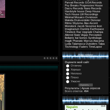
Parvati Records
GOA Records
Psy Breaks
Progressive House
Dacru Records
Nano Records
Hardstyle
house
Deep House
Tech House
LW Recordings
Minimal
Mosaico
Ovnimoon
Makida
Drukverdeler
Dickster
Ritmo
Shyisma
Jilax
Ascent
Monolock
Jacob
Sixsense
ikon
Imaginarium
Owntrip
Earthspace
Timelock
Raz
Upgrade
Champa
Altered State
Vegas
Perception
Bellatrix
Ital
Some1
Synthologic
magik
Phanatic
Marcus
Atacama
Lydia
Talamasca
Outsiders
Talpa
Technology
Faders
TimeLapse
Наш опрос
Оцените мой сайт
Отлично
Хорошо
Неплохо
Плохо
Ужасно
Результаты
|
Архив опросов
Всего ответов:
454
Мини-чат