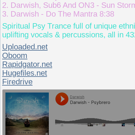
2. Darwish, Sub6 And ON3 - Sun Stor
3. Darwish - Do The Mantra 8:38
Spiritual Psy Trance full of unique eth
uplifting vocals & percussions, all in 4
Uploaded.net
Oboom
Rapidgator.net
Hugefiles.net
Firedrive