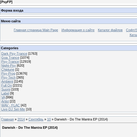
[
PsyFP
]
Форма входа
Меню сайта
Главная страница Main Page
Информация о сайте
Каталог файлов
Софт/S
Катал
Categories
Dark Psy-Trance
[1763]
Goa Trance
[1074]
Psy-Trance
[12919]
Night-Psy
[620]
Chiptune
[1]
Psy-Prog
[13676]
Psy-Tech
[365]
Ambient
[1145]
Full On
[2221]
Suomi
[103]
Label
[9]
VA
[996]
Artist
[22]
WAV - FLAC
[42]
Live-DJ Set-Mix
[10]
Главная
»
2014
»
Сентябрь
»
10
» Darwish - Do The Mantra EP (2014)
Darwish - Do The Mantra EP (2014)