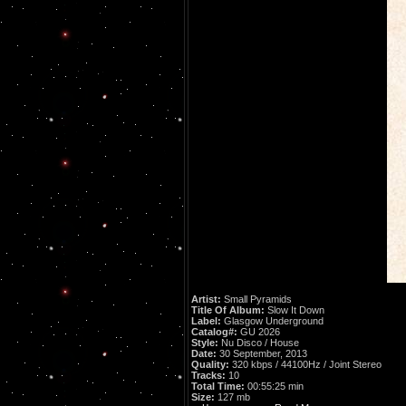
Artist:
Small Pyramids
Title Of Album:
Slow It Down
Label:
Glasgow Underground
Catalog#:
GU 2026
Style:
Nu Disco / House
Date:
30 September, 2013
Quality:
320 kbps / 44100Hz / Joint Stereo
Tracks:
10
Total Time:
00:55:25 min
Size:
127 mb