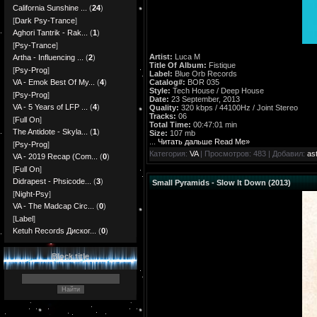
California Sunshine ...
(
24
)
[
Dark Psy-Trance
]
Aghori Tantrik - Rak...
(
1
)
[
Psy-Trance
]
Artist:
Luca M
Artha - Influencing ...
(
2
)
Title Of Album:
Fistique
[
Psy-Prog
]
Label:
Blue Orb Records
Catalog#:
BOR 035
VA - Emok Best Of My...
(
4
)
Style:
Tech House / Deep House
[
Psy-Prog
]
Date:
23 September, 2013
VA - 5 Years of LFP ...
(
4
)
Quality:
320 kbps / 44100Hz / Joint Stereo
Tracks:
06
[
Full On
]
Total Time:
00:47:01 min
The Antidote - Skyla...
(
1
)
Size:
107 mb
...
Читать дальше Read Me»
[
Psy-Prog
]
Категория:
VA
| Просмотров: 483 | Добавил:
ast
VA - 2019 Recap (Com...
(
0
)
[
Full On
]
Didrapest - Phsicode...
(
3
)
Small Pyramids - Slow It Down (2013)
[
Night-Psy
]
VA - The Madcap Circ...
(
0
)
[
Label
]
Ketuh Records Диског...
(
0
)
Block title