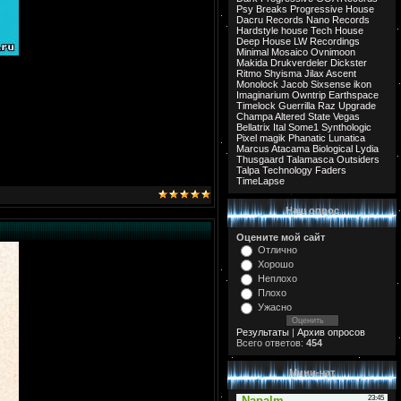
Psy Breaks
Progressive House
Dacru Records
Nano Records
Hardstyle
house
Tech House
Deep House
LW Recordings
Minimal
Mosaico
Ovnimoon
Makida
Drukverdeler
Dickster
Ritmo
Shyisma
Jilax
Ascent
Monolock
Jacob
Sixsense
ikon
Imaginarium
Owntrip
Earthspace
Timelock
Guerrilla
Raz
Upgrade
Champa
Altered State
Vegas
Bellatrix
Ital
Some1
Synthologic
Pixel
magik
Phanatic
Lunatica
Marcus
Atacama
Biological
Lydia
Thusgaard
Talamasca
Outsiders
Talpa
Technology
Faders
TimeLapse
Наш опрос
Оцените мой сайт
Отлично
Хорошо
Неплохо
Плохо
Ужасно
Результаты
|
Архив опросов
Всего ответов:
454
Мини-чат