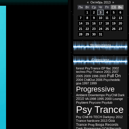
«
Октябрь 2013
»
Пн
Вт
Ср
Чт
Пт
Сб
Вс
1
2
3
4
5
6
7
8
9
10
11
12
13
14
15
16
17
18
19
20
21
22
23
24
25
26
27
28
29
30
31
Форма входа
Статистика
forest
PsyTrance
EP
flac
2002
techno
Psy-Trance
2001
2007
Full On
2005
2009
1996
2003
2004
ChillOut
2006
Psychedelic
goa
1997
1999
Progressive
Ambient
Downtempo
PsyChill
Dark
2010
VA
1998
1995
2000
Lounge
Psybient
Psycore
Psydub
Psy Trance
Psy Chill
HI-TECH
Darkpsy
2012
Goa
Trance
hardcore
2013
Trance
Iboga Records
Prog
Dark Progressive
GOA Records