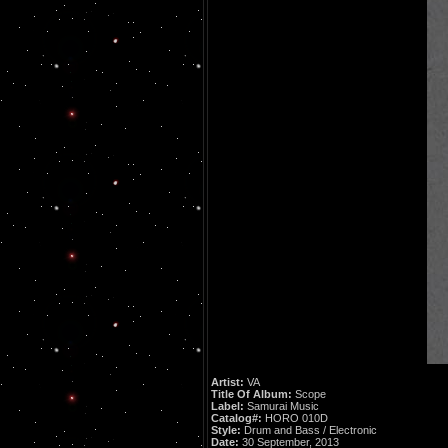
Artist:
VA
Title Of Album:
Scope
Label:
Samurai Music
Catalog#:
HORO 010D
Style:
Drum and Bass / Electronic
Date:
30 September, 2013