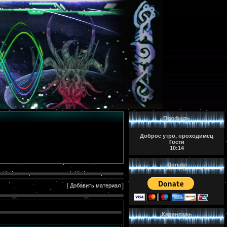
Профиль
Доброе утро, проходимец
Гости
10:14
Donate
[
Добавить материал
]
Календарь