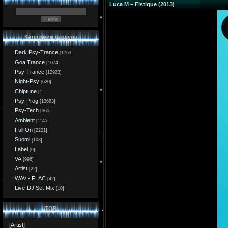
Luca M – Fistique (2013)
Категории раздела
Dark Psy-Trance
[1763]
Goa Trance
[1074]
Psy-Trance
[12923]
Night-Psy
[620]
Chiptune
[1]
Psy-Prog
[13683]
Psy-Tech
[365]
Ambient
[1145]
Full On
[2221]
Suomi
[103]
Label
[9]
VA
[996]
Artist
[22]
WAV - FLAC
[42]
Live-DJ Set-Mix
[10]
TOP
[
Artist
]