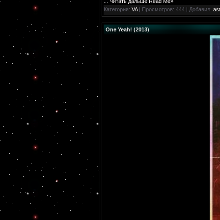
...
Читать дальше Read Me»
Категория:
VA
| Просмотров: 444 | Добавил:
ast
One Yeah! (2013)