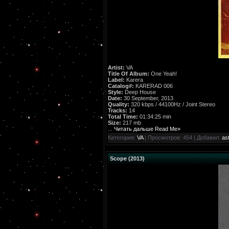
Artist:
VA
Title Of Album:
One Yeah!
Label:
Karera
Catalog#:
KARERAD 006
Style:
Deep House
Date:
30 September, 2013
Quality:
320 kbps / 44100Hz / Joint Stereo
Tracks:
14
Total Time:
01:34:25 min
Size:
217 mb
...
Читать дальше Read Me»
Категория:
VA
| Просмотров: 454 | Добавил:
ast
Scope (2013)