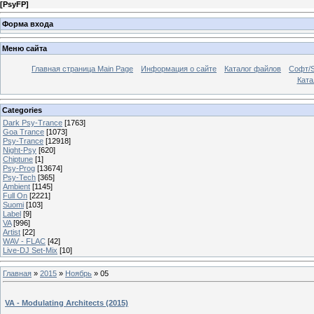
[
PsyFP
]
Форма входа
Меню сайта
Главная страница Main Page
Информация о сайте
Каталог файлов
Софт/S
Катал
Categories
Dark Psy-Trance
[1763]
Goa Trance
[1073]
Psy-Trance
[12918]
Night-Psy
[620]
Chiptune
[1]
Psy-Prog
[13674]
Psy-Tech
[365]
Ambient
[1145]
Full On
[2221]
Suomi
[103]
Label
[9]
VA
[996]
Artist
[22]
WAV - FLAC
[42]
Live-DJ Set-Mix
[10]
Главная
»
2015
»
Ноябрь
»
05
VA - Modulating Architects (2015)