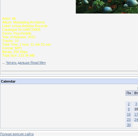
Artist: VA
Album: Modulating Architects
Label: Urban Antidote Records
Catalogue Nr:UARCD005
Genre: Psychedelic
Year of Release: 2015
Tracks: 10
Total Time: 1 hour, 11 min 51 sec
Format: MP3
Bitrate: 256 Kbps
Total Size: 132.36 MB
...
Читать дальше Read Me»
Calendar
Пн
Вт
2
3
9
10
16
17
23
24
30
Полная версия сайта