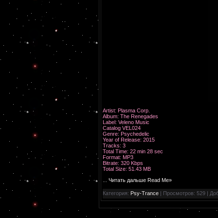
Artist: Plasma Corp.
Album: The Renegades
Label: Veleno Music
Catalog VEL024
Genre: Psychedelic
Year of Release: 2015
Tracks: 3
Total Time: 22 min 28 sec
Format: MP3
Bitrate: 320 Kbps
Total Size: 51.43 MB
...
Читать дальше Read Me»
Категория:
Psy-Trance
| Просмотров: 529 | До