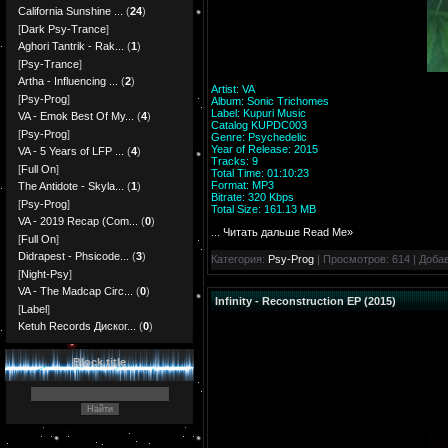
California Sunshine ...
(
24
)
[
Dark Psy-Trance
]
Aghori Tantrik - Rak...
(
1
)
[
Psy-Trance
]
Artha - Influencing ...
(
2
)
Artist: VA
[
Psy-Prog
]
Album: Sonic Trichomes
Label: Kupuri Music
VA - Emok Best Of My...
(
4
)
Catalog KUPDC003
[
Psy-Prog
]
Genre: Psychedelic
Year of Release: 2015
VA - 5 Years of LFP ...
(
4
)
Tracks: 9
[
Full On
]
Total Time: 01:10:23
Format: MP3
The Antidote - Skyla...
(
1
)
Bitrate: 320 Kbps
[
Psy-Prog
]
Total Size: 161.13 MB
VA - 2019 Recap (Com...
(
0
)
...
Читать дальше Read Me»
[
Full On
]
Didrapest - Phsicode...
(
3
)
Категория:
Psy-Prog
| Просмотров: 614 | Доба
[
Night-Psy
]
VA - The Madcap Circ...
(
0
)
Infinity - Reconstruction EP (2015)
[
Label
]
Ketuh Records Диског...
(
0
)
Block title