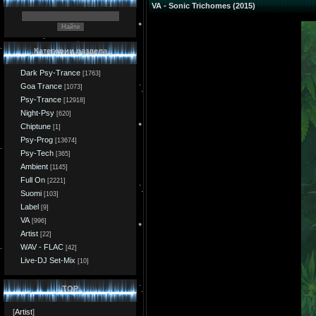
VA - Sonic Trichomes (2015)
Категории раздела
Dark Psy-Trance
[1763]
Goa Trance
[1073]
Psy-Trance
[12918]
Night-Psy
[620]
Chiptune
[1]
Psy-Prog
[13674]
Psy-Tech
[365]
Ambient
[1145]
Full On
[2221]
Suomi
[103]
Label
[9]
VA
[996]
Artist
[22]
WAV - FLAC
[42]
Live-DJ Set-Mix
[10]
TOP
[
Artist
]