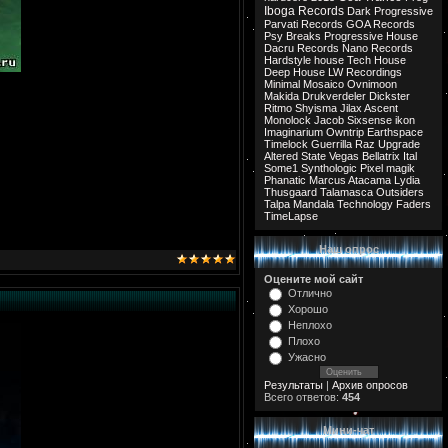
Iboga Records
Dark Progressive
Parvati Records
GOA Records
Psy Breaks
Progressive House
Dacru Records
Nano Records
Hardstyle
house
Tech House
Deep House
LW Recordings
Minimal
Mosaico
Ovnimoon
Makida
Drukverdeler
Dickster
Ritmo
Shyisma
Jilax
Ascent
Monolock
Jacob
Sixsense
ikon
Imaginarium
Owntrip
Earthspace
Timelock
Guerrilla
Raz
Upgrade
Altered State
Vegas
Bellatrix
Ital
Some1
Synthologic
Pixel
magik
Phanatic
Marcus
Atacama
Lydia
Thusgaard
Talamasca
Outsiders
Talpa
Mandala
Technology
Faders
TimeLapse
Наш опрос
Оцените мой сайт
Отлично
Хорошо
Неплохо
Плохо
Ужасно
Результаты
|
Архив опросов
Всего ответов:
454
Мини-чат