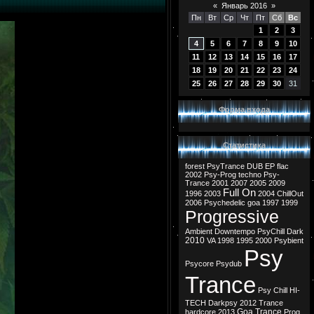
«
Январь 2016
»
Пн
Вт
Ср
Чт
Пт
Сб
Вс
1
2
3
4
5
6
7
8
9
10
11
12
13
14
15
16
17
18
19
20
21
22
23
24
25
26
27
28
29
30
31
Форма входа
Статистика
forest
PsyTrance
DUB
EP
flac
2002
Psy-Prog
techno
Psy-
Trance
2001
2007
2005
2009
Full On
1996
2003
2004
ChillOut
2006
Psychedelic
goa
1997
1999
Progressive
Ambient
Downtempo
PsyChill
Dark
2010
VA
1998
1995
2000
Psybient
Psy
Psycore
Psydub
Trance
Psy Chill
HI-
TECH
Darkpsy
2012
Trance
Goa Trance
hardcore
2013
Prog