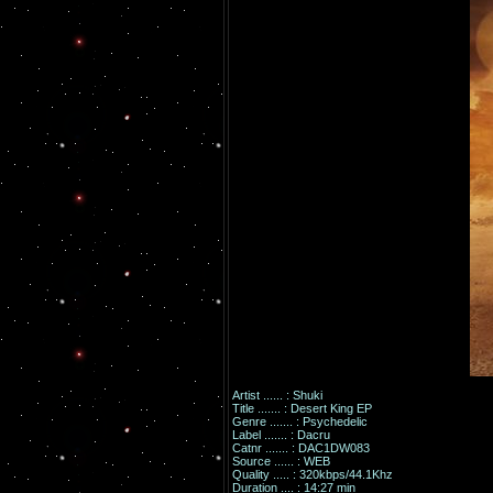
Artist ...... : Shuki
Title ....... : Desert King EP
Genre ....... : Psychedelic
Label ....... : Dacru
Catnr ....... : DAC1DW083
Source ...... : WEB
Quality ..... : 320kbps/44.1Khz
Duration .... : 14:27 min