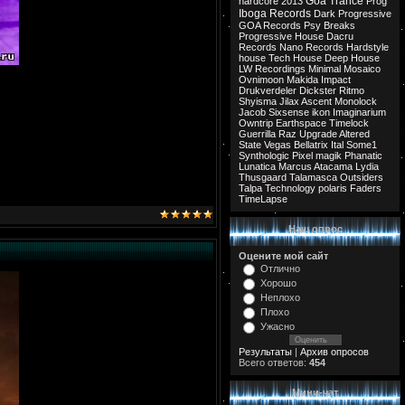
Goa Trance
hardcore
2013
Prog
Iboga Records
Dark Progressive
GOA Records
Psy Breaks
Progressive House
Dacru
Records
Nano Records
Hardstyle
house
Tech House
Deep House
LW Recordings
Minimal
Mosaico
Ovnimoon
Makida
Impact
Drukverdeler
Dickster
Ritmo
Shyisma
Jilax
Ascent
Monolock
Jacob
Sixsense
ikon
Imaginarium
Owntrip
Earthspace
Timelock
Guerrilla
Raz
Upgrade
Altered
State
Vegas
Bellatrix
Ital
Some1
Synthologic
Pixel
magik
Phanatic
Lunatica
Marcus
Atacama
Lydia
Thusgaard
Talamasca
Outsiders
Talpa
Technology
polaris
Faders
TimeLapse
Наш опрос
Оцените мой сайт
Отлично
Хорошо
Неплохо
Плохо
Ужасно
Результаты
|
Архив опросов
Всего ответов:
454
Мини-чат