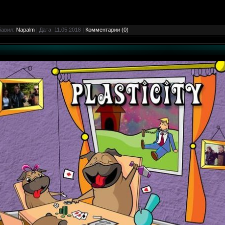
бавил:
Napalm
| Дата:
11.05.2018
|
Комментарии (0)