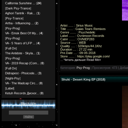
California Sunshine ...
(
24
)
[
Dark Psy-Trance
]
Aghori Tantrik - Rak...
(
1
)
[
Psy-Trance
]
Artha - Influencing ...
(
2
)
Artist ...... : Sirius Music
[
Psy-Prog
]
Title ....... : Gaias Tears Remixes
Genre ....... : Psychedelic
VA - Emok Best Of My...
(
4
)
Label ....... : Ovnimoon Records
[
Psy-Prog
]
Catnr ....... : OVNIEP283
Source ...... : WEB
VA - 5 Years of LFP ...
(
4
)
Quality ..... : 320kbps/44.1Khz
[
Full On
]
Duration .... : 27:22 min
Pre.Date .... : 09-05-2018
The Antidote - Skyla...
(
1
)
Store ....... : https://play.google.com/
[
Psy-Prog
]
...
Читать дальше Read Me»
VA - 2019 Recap (Com...
(
0
)
Категория:
Psy-Prog
| Просмотров: 473 | Доба
[
Full On
]
Didrapest - Phsicode...
(
3
)
[
Night-Psy
]
Shuki - Desert King EP (2018)
VA - The Madcap Circ...
(
0
)
[
Label
]
Ketuh Records Диског...
(
0
)
Block title