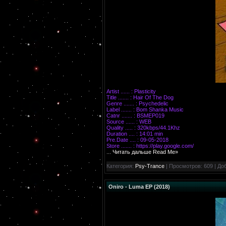
Artist ...... : Plasticity
Title ....... : Hair Of The Dog
Genre ....... : Psychedelic
Label ....... : Bom Shanka Music
Catnr ....... : BSMEP019
Source ...... : WEB
Quality ..... : 320kbps/44.1Khz
Duration .... : 14:01 min
Pre.Date .... : 09-05-2018
Store ....... : https://play.google.com/
...
Читать дальше Read Me»
Категория:
Psy-Trance
| Просмотров: 609 | До
Oniro - Luma EP (2018)