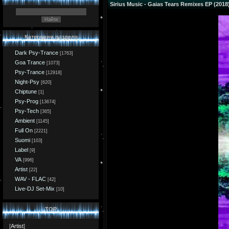
Sirius Music - Gaias Tears Remixes EP (2018
Категории раздела
Dark Psy-Trance
[1763]
Goa Trance
[1073]
Psy-Trance
[12918]
Night-Psy
[620]
Chiptune
[1]
Psy-Prog
[13674]
Psy-Tech
[365]
Ambient
[1145]
Full On
[2221]
Suomi
[103]
Label
[9]
VA
[996]
Artist
[22]
WAV - FLAC
[42]
Live-DJ Set-Mix
[10]
TOP
[
Artist
]