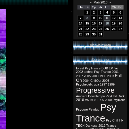
«
Май 2018
»
Пн
Вт
Ср
Чт
Пт
Сб
Вс
1
2
3
4
5
6
7
8
9
10
11
12
13
14
15
16
17
18
19
20
21
22
23
24
25
26
27
28
29
30
31
Форма входа
Статистика
forest
PsyTrance
DUB
EP
flac
2002
techno
Psy-Trance
2001
Full
2007
2005
2009
1996
2003
On
2004
ChillOut
2006
Psychedelic
goa
1997
1999
Progressive
Ambient
Downtempo
PsyChill
Dark
2010
VA
1998
1995
2000
Psybient
Psy
Psycore
Psydub
Trance
Psy Chill
HI-
TECH
Darkpsy
2012
Trance