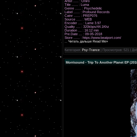
Artist ...... : Oniro
Title ....... : Luma
Genre ....... : Psychedelic
Label ....... : Profound Records
Catnr ....... : PREP076
Source ...... : WEB
Encoder ..... : Lame 3.97
Quality ..... : 320kbps/44.1Khz
Duration .... : 16:12 min
Pre.Date .... : 09-05-2018
Store ....... : https://www.beatport.com/
...
Читать дальше Read Me»
Категория:
Psy-Trance
| Просмотров: 521 | До
Morrisound - Trip To Another Planet EP (201