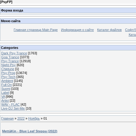
[
PsyFP
]
Форма входа
Меню сайта
Главная страница Main Page
Информация о сайте
Каталог файлов
Софт/S
Катал
Categories
Dark Psy-Trance
[1763]
Goa Trance
[1073]
Psy-Trance
[12918]
Night-Psy
[620]
Chiptune
[1]
Psy-Prog
[13674]
Psy-Tech
[365]
Ambient
[1145]
Full On
[2221]
Suomi
[103]
Label
[9]
VA
[996]
Artist
[22]
WAV - FLAC
[42]
Live-DJ Set-Mix
[10]
Главная
»
2022
»
Ноябрь
»
01
MettāKin - Blue Leaf Steppa (2022)