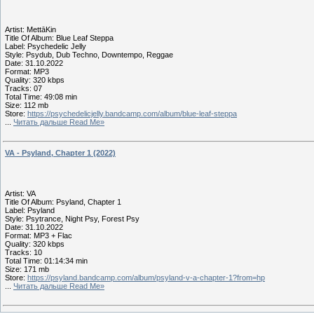
Artist: MettāKin
Title Of Album: Blue Leaf Steppa
Label: Psychedelic Jelly
Style: Psydub, Dub Techno, Downtempo, Reggae
Date: 31.10.2022
Format: MP3
Quality: 320 kbps
Tracks: 07
Total Time: 49:08 min
Size: 112 mb
Store:
https://psychedelicjelly.bandcamp.com/album/blue-leaf-steppa
...
Читать дальше Read Me»
VA - Psyland, Chapter 1 (2022)
Artist: VA
Title Of Album: Psyland, Chapter 1
Label: Psyland
Style: Psytrance, Night Psy, Forest Psy
Date: 31.10.2022
Format: MP3 + Flac
Quality: 320 kbps
Tracks: 10
Total Time: 01:14:34 min
Size: 171 mb
Store:
https://psyland.bandcamp.com/album/psyland-v-a-chapter-1?from=hp
...
Читать дальше Read Me»