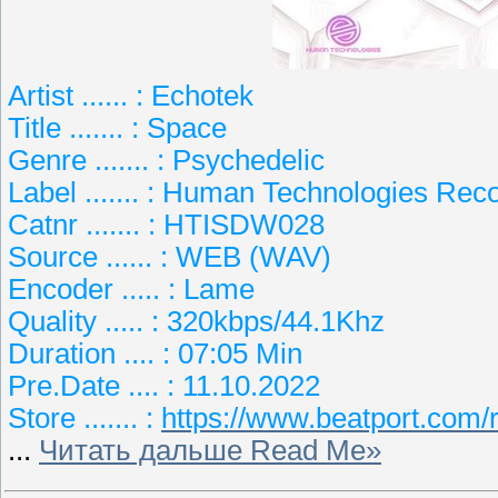
Artist ...... : Echotek
Title ....... : Space
Genre ....... : Psychedelic
Label ....... : Human Technologies Rec
Catnr ....... : HTISDW028
Source ...... : WEB (WAV)
Encoder ..... : Lame
Quality ..... : 320kbps/44.1Khz
Duration .... : 07:05 Min
Pre.Date .... : 11.10.2022
Store ....... :
https://www.beatport.com
...
Читать дальше Read Me»