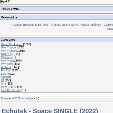
[
PsyFP
]
Форма входа
Меню сайта
Главная страница Main Page
Информация о сайте
Каталог файлов
Софт/S
Катал
Categories
Dark Psy-Trance
[1763]
Goa Trance
[1073]
Psy-Trance
[12918]
Night-Psy
[620]
Chiptune
[1]
Psy-Prog
[13674]
Psy-Tech
[365]
Ambient
[1145]
Full On
[2221]
Suomi
[103]
Label
[9]
VA
[996]
Artist
[22]
WAV - FLAC
[42]
Live-DJ Set-Mix
[10]
Главная
»
2022
»
Ноябрь
»
10
Echotek - Space SINGLE (2022)