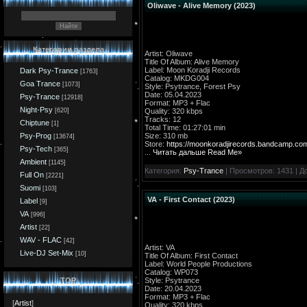
Oliwave - Alive Memory (2023)
Категории раздела
Artist: Oliwave
Title Of Album: Alive Memory
Label: Moon Koradji Records
Dark Psy-Trance
[1763]
Catalog: MKDG004
Goa Trance
[1073]
Style: Psytrance, Forest Psy
Date: 05.04.2023
Psy-Trance
[12918]
Format: MP3 + Flac
Night-Psy
Quality: 320 kbps
[620]
Tracks: 12
Chiptune
[1]
Total Time: 01:27:01 min
Size: 310 mb
Psy-Prog
[13674]
Store:
https://moonkoradjirecords.bandcamp.co
Psy-Tech
[365]
...
Читать дальше Read Me»
Ambient
[1145]
Категория:
Psy-Trance
| Просмотров: 1431 | Д
Full On
[2221]
Suomi
[103]
VA - First Contact (2023)
Label
[9]
VA
[996]
Artist
[22]
WAV - FLAC
[42]
Artist: VA
Live-DJ Set-Mix
[10]
Title Of Album: First Contact
Label: World People Productions
Catalog: WP073
Style: Psytrance
TOP
Date: 20.04.2023
Format: MP3 + Flac
[
Artist
]
Quality: 320 kbps