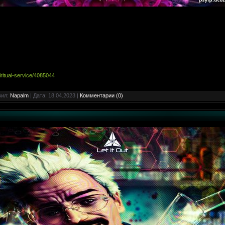
iritual-service/4085044
вил:
Napalm
| Дата:
18.04.2023
|
Комментарии (0)