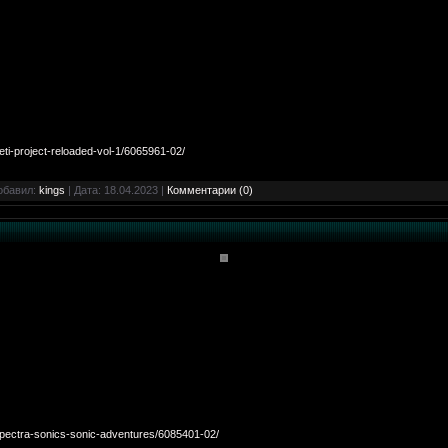
ti-project-reloaded-vol-1/6065961-02/
Добавил:
kings
| Дата:
18.04.2023
|
Комментарии (0)
pectra-sonics-sonic-adventures/6085401-02/