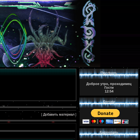
Профиль
Доброе утро, проходимец
Гости
12:54
Donate
[
Добавить материал
]
Календарь