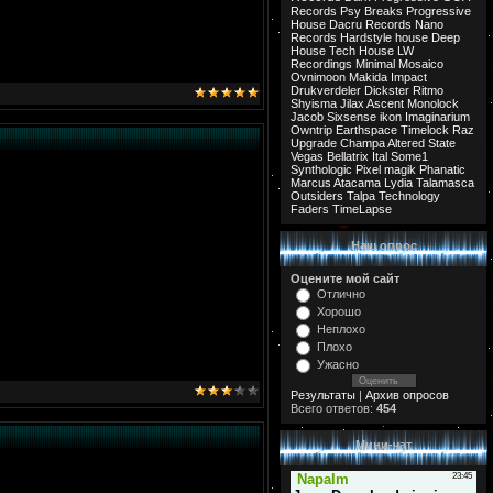
Records
Psy Breaks
Progressive
House
Dacru Records
Nano
Records
Hardstyle
house
Deep
House
Tech House
LW
Recordings
Minimal
Mosaico
Ovnimoon
Makida
Impact
Drukverdeler
Dickster
Ritmo
Shyisma
Jilax
Ascent
Monolock
Jacob
Sixsense
ikon
Imaginarium
Owntrip
Earthspace
Timelock
Raz
Upgrade
Champa
Altered State
Vegas
Bellatrix
Ital
Some1
Synthologic
Pixel
magik
Phanatic
Marcus
Atacama
Lydia
Talamasca
Outsiders
Talpa
Technology
Faders
TimeLapse
Наш опрос
Оцените мой сайт
Отлично
Хорошо
Неплохо
Плохо
Ужасно
Результаты
|
Архив опросов
Всего ответов:
454
Мини-чат