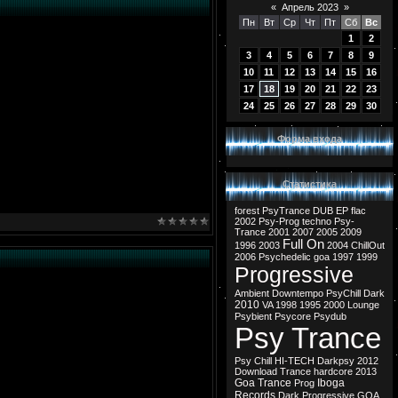
«
Апрель 2023
»
Пн
Вт
Ср
Чт
Пт
Сб
Вс
1
2
3
4
5
6
7
8
9
10
11
12
13
14
15
16
17
18
19
20
21
22
23
24
25
26
27
28
29
30
Форма входа
Статистика
forest
PsyTrance
DUB
EP
flac
2002
Psy-Prog
techno
Psy-
Trance
2001
2007
2005
2009
Full On
1996
2003
2004
ChillOut
2006
Psychedelic
goa
1997
1999
Progressive
Ambient
Downtempo
PsyChill
Dark
2010
VA
1998
1995
2000
Lounge
Psybient
Psycore
Psydub
Psy Trance
Psy Chill
HI-TECH
Darkpsy
2012
Download
Trance
hardcore
2013
Goa Trance
Iboga
Prog
Records
Dark Progressive
GOA