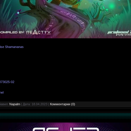
e Wise Shamananas
6073025-02
nel
бавил:
Napalm
| Дата:
18.04.2023
|
Комментарии (0)