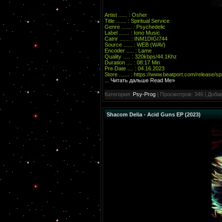
Artist ...... : Osher
Title ....... : Spiritual Service
Genre ....... : Psychedelic
Label ....... : Iono Music
Catnr ....... : INM1DIGI744
Source ...... : WEB (WAV)
Encoder ..... : Lame
Quality ..... : 320kbps/44.1Khz
Duration .... : 08:17 Min
Pre.Date .... : 04.16.2023
Store ....... :
https://www.beatport.com/release/sp
...
Читать дальше Read Me»
Категория:
Psy-Prog
| Просмотров: 346 | Доба
Shacom Delia - Acid Guns EP (2023)