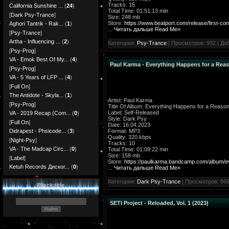
Tracks: 15
California Sunshine ...
(
24
)
Total Time: 01:51:13 min
[
Dark Psy-Trance
]
Size: 248 mb
Store:
https://www.beatport.com/release/first-co
Aghori Tantrik - Rak...
(
1
)
...
Читать дальше Read Me»
[
Psy-Trance
]
Artha - Influencing ...
(
2
)
Категория:
Psy-Trance
| Просмотров: 992 | До
[
Psy-Prog
]
VA - Emok Best Of My...
(
4
)
Paul Karma - Everything Happens for a Reas
[
Psy-Prog
]
VA - 5 Years of LFP ...
(
4
)
[
Full On
]
The Antidote - Skyla...
(
1
)
Artist: Paul Karma
[
Psy-Prog
]
Title Of Album: Everything Happens for a Reaso
Label: Self-Released
VA - 2019 Recap (Com...
(
0
)
Style: Dark Psy
[
Full On
]
Date: 16.04.2023
Format: MP3
Didrapest - Phsicode...
(
3
)
Quality: 320 kbps
[
Night-Psy
]
Tracks: 10
VA - The Madcap Circ...
(
0
)
Total Time: 01:09:22 min
Size: 158 mb
[
Label
]
Store:
https://paulkarma.bandcamp.com/album/e
Ketuh Records Диског...
(
0
)
...
Читать дальше Read Me»
Категория:
Dark Psy-Trance
| Просмотров: 869
Block title
SETI Project - Reloaded, Vol. 1 (2023)