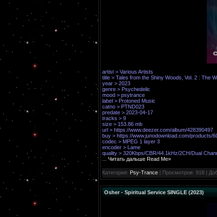
artist > Various Artists
title > Tales from the Shiny Woods, Vol. 2 : Th
year > 2023
genre > Psychedelic
mood > psytrance
label > Protoned Music
catno > PTND023
predate > 2023-04-17
tracks > 9
size > 153.86 mb
url >
https://www.deezer.com/album/428390497
buy >
https://www.junodownload.com/products/
codec > MPEG 1 layer 3
encoder > Lame
quality > 320Kbps/CBR/44.1kHz/2CH/Dual Chan
...
Читать дальше Read Me»
Категория:
Psy-Trance
| Просмотров: 918 | До
Osher - Spiritual Service SINGLE (2023)