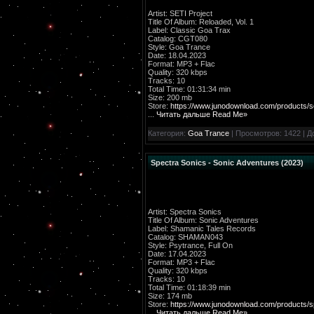
Artist: SETI Project
Title Of Album: Reloaded, Vol. 1
Label: Classic Goa Trax
Catalog: CGT080
Style: Goa Trance
Date: 18.04.2023
Format: MP3 + Flac
Quality: 320 kbps
Tracks: 10
Total Time: 01:31:34 min
Size: 200 mb
Store:
https://www.junodownload.com/products/se
...
Читать дальше Read Me»
Категория:
Goa Trance
| Просмотров: 1422 | 
Spectra Sonics - Sonic Adventures (2023)
Artist: Spectra Sonics
Title Of Album: Sonic Adventures
Label: Shamanic Tales Records
Catalog: SHAMAN043
Style: Psytrance, Full On
Date: 17.04.2023
Format: MP3 + Flac
Quality: 320 kbps
Tracks: 10
Total Time: 01:18:39 min
Size: 174 mb
Store:
https://www.junodownload.com/products/s
...
Читать дальше Read Me»