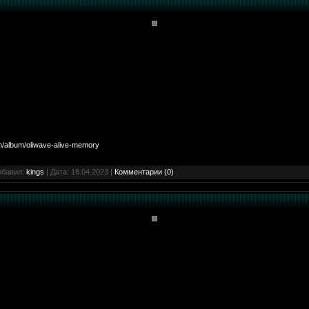
m/album/oliwave-alive-memory
обавил:
kings
| Дата:
18.04.2023
|
Комментарии (0)