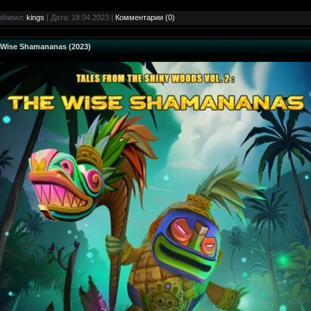
обавил:
kings
| Дата:
18.04.2023
|
Комментарии (0)
e Wise Shamananas (2023)