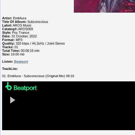
Artist:
EmitAura
Title Of Album:
Subconscious
Label:
AROS Music
Catalog#:
AROS069
Style:
Psy Trance
Date:
31 October, 2022
Format:
MP3
Quality:
320 kbps / 44,1kHz / Joint-Stereo
Tracks:
01
Total Time:
00:08:16 min
Size:
19.00 mb
Listen:
Beatport
TrackList:
01. EmitAura - Subconscious (Original Mix) 08:16