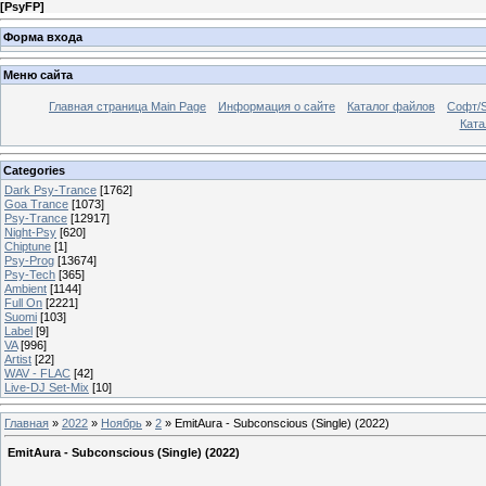
[
PsyFP
]
Форма входа
Меню сайта
Главная страница Main Page
Информация о сайте
Каталог файлов
Софт/S
Катал
Categories
Dark Psy-Trance
[1762]
Goa Trance
[1073]
Psy-Trance
[12917]
Night-Psy
[620]
Chiptune
[1]
Psy-Prog
[13674]
Psy-Tech
[365]
Ambient
[1144]
Full On
[2221]
Suomi
[103]
Label
[9]
VA
[996]
Artist
[22]
WAV - FLAC
[42]
Live-DJ Set-Mix
[10]
Главная
»
2022
»
Ноябрь
»
2
» EmitAura - Subconscious (Single) (2022)
EmitAura - Subconscious (Single) (2022)