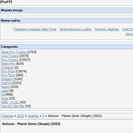
[
PsyFP
]
Форма входа
Меню сайта
Главная страница Main Page
Информация о сайте
Каталог файлов
Софт/S
Катал
Categories
Dark Psy-Trance
[1763]
Goa Trance
[1073]
Psy-Trance
[12917]
Night-Psy
[620]
Chiptune
[1]
Psy-Prog
[13674]
Psy-Tech
[365]
Ambient
[1145]
Full On
[2221]
Suomi
[103]
Label
[9]
VA
[996]
Artist
[22]
WAV - FLAC
[42]
Live-DJ Set-Mix
[10]
Главная
»
2022
»
Ноябрь
»
2
» Solunar - Planet Sonic (Single) (2022)
Solunar - Planet Sonic (Single) (2022)