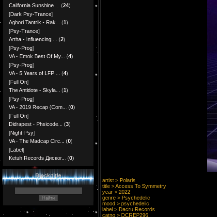
California Sunshine ...
(
24
)
[
Dark Psy-Trance
]
Aghori Tantrik - Rak...
(
1
)
[
Psy-Trance
]
Artha - Influencing ...
(
2
)
[
Psy-Prog
]
VA - Emok Best Of My...
(
4
)
[
Psy-Prog
]
VA - 5 Years of LFP ...
(
4
)
[
Full On
]
The Antidote - Skyla...
(
1
)
[
Psy-Prog
]
VA - 2019 Recap (Com...
(
0
)
[
Full On
]
Didrapest - Phsicode...
(
3
)
[
Night-Psy
]
VA - The Madcap Circ...
(
0
)
[
Label
]
Ketuh Records Диског...
(
0
)
Block title
artist > Polaris
title > Access To Symmetry
year > 2022
genre > Psychedelic
mood > psychedelic
label > Dacru Records
catno > DCREP296