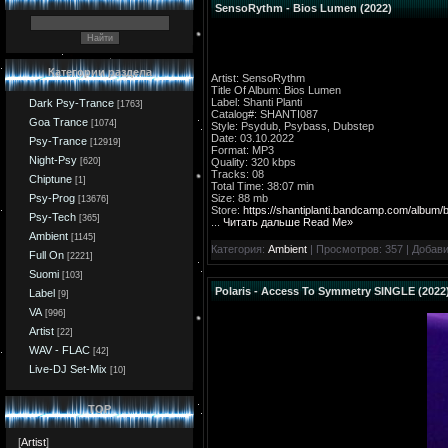
SensoRythm - Bios Lumen (2022)
Категории раздела
Artist: SensoRythm
Title Of Album: Bios Lumen
Label: Shanti Planti
Dark Psy-Trance
[1763]
Catalog#: SHANTI087
Goa Trance
[1074]
Style: Psydub, Psybass, Dubstep
Date: 03.10.2022
Psy-Trance
[12919]
Format: MP3
Night-Psy
Quality: 320 kbps
[620]
Tracks: 08
Chiptune
[1]
Total Time: 38:07 min
Size: 88 mb
Psy-Prog
[13676]
Store:
https://shantiplanti.bandcamp.com/album/
Psy-Tech
[365]
...
Читать дальше Read Me»
Ambient
[1145]
Категория:
Ambient
| Просмотров: 357 | Добав
Full On
[2221]
Suomi
[103]
Polaris - Access To Symmetry SINGLE (2022
Label
[9]
VA
[996]
Artist
[22]
WAV - FLAC
[42]
Live-DJ Set-Mix
[10]
TOP
[
Artist
]