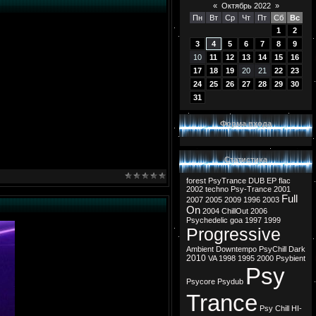
«
Октябрь 2022
»
Пн
Вт
Ср
Чт
Пт
Сб
Вс
1
2
3
4
5
6
7
8
9
10
11
12
13
14
15
16
17
18
19
20
21
22
23
24
25
26
27
28
29
30
31
Форма входа
Статистика
forest
PsyTrance
DUB
EP
flac
2002
techno
Psy-Trance
2001
Full
2007
2005
2009
1996
2003
On
2004
ChillOut
2006
Psychedelic
goa
1997
1999
Progressive
Ambient
Downtempo
PsyChill
Dark
2010
VA
1998
1995
2000
Psybient
Psy
Psycore
Psydub
Trance
Psy Chill
HI-