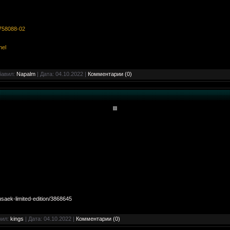
5758088-02
nel
бавил:
Napalm
| Дата:
04.10.2022
|
Комментарии (0)
usaek-limited-edition/3868645
вил:
kings
| Дата:
04.10.2022
|
Комментарии (0)