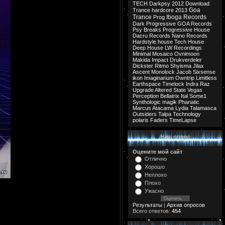
TECH
Darkpsy
2012
Download
Goa
Trance
hardcore
2013
Trance
Iboga Records
Prog
Dark Progressive
GOA Records
Psy Breaks
Progressive House
Dacru Records
Nano Records
Hardstyle
house
Tech House
Deep House
LW Recordings
Minimal
Mosaico
Ovnimoon
Makida
Impact
Drukverdeler
Dickster
Ritmo
Shyisma
Jilax
Ascent
Monolock
Jacob
Sixsense
ikon
Imaginarium
Owntrip
Limitless
Earthspace
Timelock
Indra
Raz
Upgrade
Altered State
Vegas
Perception
Bellatrix
Ital
Some1
Synthologic
magik
Phanatic
Marcus
Atacama
Lydia
Talamasca
Outsiders
Talpa
Technology
polaris
Faders
TimeLapse
Наш опрос
Оцените мой сайт
Отлично
Хорошо
Неплохо
Плохо
Ужасно
Результаты
|
Архив опросов
Всего ответов:
454