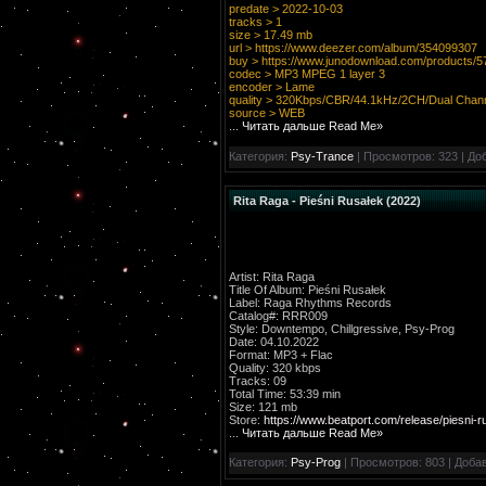
predate > 2022-10-03
tracks > 1
size > 17.49 mb
url >
https://www.deezer.com/album/354099307
buy >
https://www.junodownload.com/products/
codec > MP3 MPEG 1 layer 3
encoder > Lame
quality > 320Kbps/CBR/44.1kHz/2CH/Dual Chan
source > WEB
...
Читать дальше Read Me»
Категория:
Psy-Trance
| Просмотров: 323 | До
Rita Raga - Pieśni Rusałek (2022)
Artist: Rita Raga
Title Of Album: Pieśni Rusałek
Label: Raga Rhythms Records
Catalog#: RRR009
Style: Downtempo, Chillgressive, Psy-Prog
Date: 04.10.2022
Format: MP3 + Flac
Quality: 320 kbps
Tracks: 09
Total Time: 53:39 min
Size: 121 mb
Store:
https://www.beatport.com/release/piesni-r
...
Читать дальше Read Me»
Категория:
Psy-Prog
| Просмотров: 803 | Доба