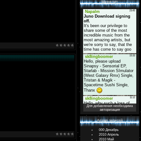
Мини-чат
Для добавления необходима
авторизация
Архив записей
000 Декабрь
2010 Апрель
2010 Май