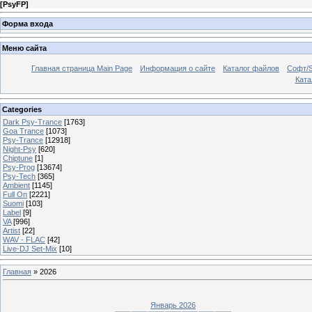
[
PsyFP
]
Форма входа
Меню сайта
Главная страница Main Page
Информация о сайте
Каталог файлов
Софт/S
Катал
Categories
Dark Psy-Trance
[1763]
Goa Trance
[1073]
Psy-Trance
[12918]
Night-Psy
[620]
Chiptune
[1]
Psy-Prog
[13674]
Psy-Tech
[365]
Ambient
[1145]
Full On
[2221]
Suomi
[103]
Label
[9]
VA
[996]
Artist
[22]
WAV - FLAC
[42]
Live-DJ Set-Mix
[10]
Главная
»
2026
Январь 2026